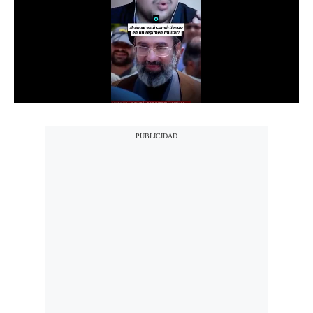
Notas Contratadas
Podcast
Gestión TV
Videos
Fotogalerías
gestion.pe
¿quiénes
Somos?
Términos
Y
Condiciones
Política
De
Privacidad