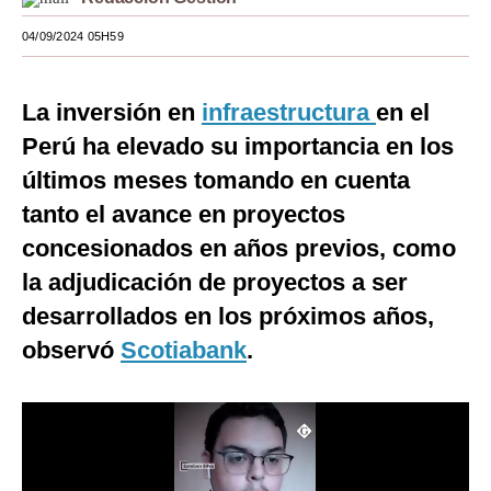
Moda
04/09/2024 05H59
Estilos
La inversión en
infraestructura
en el
Mundo
Perú ha elevado su importancia en los
EEUU
últimos meses tomando en cuenta
México
tanto el avance en proyectos
concesionados en años previos, como
España
la adjudicación de proyectos a ser
Internacional
desarrollados en los próximos años,
Tecnología
observó
Scotiabank
.
Club del Suscriptor
Mix
G de Gestión