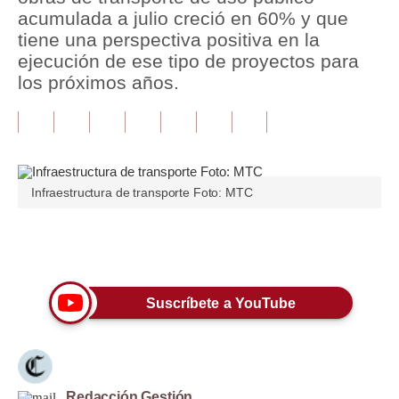
acumulada a julio creció en 60% y que
Tu Dinero
tiene una perspectiva positiva en la
ejecución de ese tipo de proyectos para
Finanzas Personales
los próximos años.
Inmobiliarias
Plus G
Opinión
Infraestructura de transporte Foto: MTC
Editorial
Pregunta de hoy
Únete a nuestro canal
Blogs
Suscríbete a YouTube
Tendencias
Lujo
Viajes
Redacción Gestión