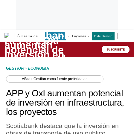
Últimas Noticias
Empresas G
Empresas
G de Gestión
Finanzas
Lo último
Peru Quiosco
SUSCRÍBETE
Portada
GESTION
>
ECONOMIA
Empresas
Añadir
Gestión
como fuente preferida en
Management & Empleo
APP y OxI aumentan potencial
Economía
de inversión en infraestructura,
los proyectos
Mercados
Perú
Scotiabank destaca que la inversión en
obras de transporte de uso público
Política