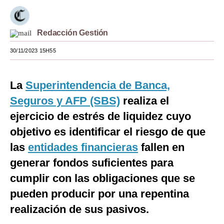
Moda
Redacción Gestión
Estilos
30/11/2023 15H55
Mundo
EEUU
La
Superintendencia de Banca,
México
Seguros y AFP (SBS)
realiza el
ejercicio de estrés de liquidez cuyo
España
objetivo es identificar el riesgo de que
Internacional
las
entidades financieras
fallen en
Tecnología
generar fondos suficientes para
Club del Suscriptor
cumplir con las obligaciones que se
pueden producir por una repentina
Mix
realización de sus pasivos.
G de Gestión