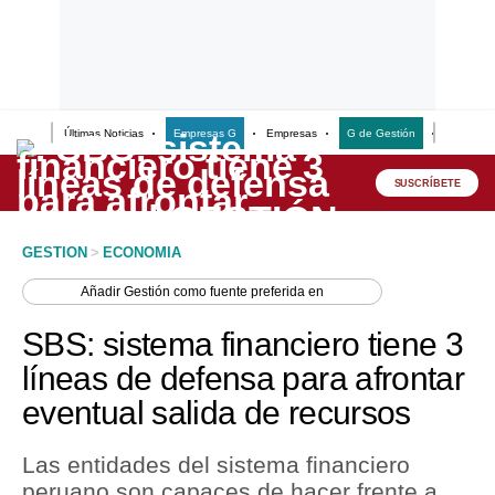
Últimas Noticias
Empresas G
Empresas
G de Gestión
Finanzas
Lo último
Peru Quiosco
SUSCRÍBETE
Portada
GESTION
>
ECONOMIA
Empresas
Añadir
Gestión
como fuente preferida en
Management & Empleo
SBS: sistema financiero tiene 3
Economía
líneas de defensa para afrontar
eventual salida de recursos
Mercados
Perú
Las entidades del sistema financiero
peruano son capaces de hacer frente a
Política