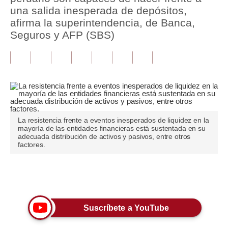
una salida inesperada de depósitos,
Tu Dinero
afirma la superintendencia, de Banca,
Seguros y AFP (SBS)
Finanzas Personales
Inmobiliarias
Plus G
Opinión
La resistencia frente a eventos inesperados de liquidez en la
Editorial
mayoría de las entidades financieras está sustentada en su
adecuada distribución de activos y pasivos, entre otros
Pregunta de hoy
factores.
Blogs
Únete a nuestro canal
Tendencias
Lujo
Suscríbete a YouTube
Viajes