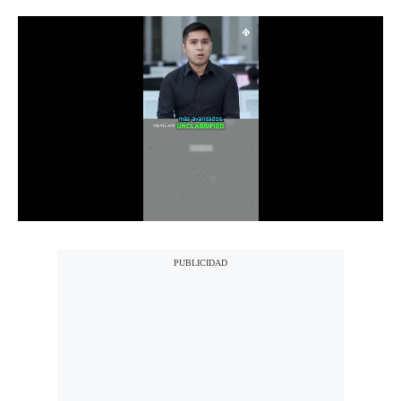
Notas Contratadas
Podcast
Gestión TV
Videos
Fotogalerías
gestion.pe
¿quiénes
Somos?
Términos
Y
Condiciones
Política
De
Privacidad