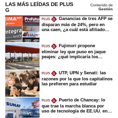
LAS MÁS LEÍDAS DE PLUS
Contenido de
G
Gestión
Ganancias de tres AFP se
PLUS
G
disparan más de 24%, pero en
una caen, ¿a cuál está afiliado
usted?
Fujimori propone
PLUS
G
eliminar ley que puso en jaque
peajes: ¿qué implicaría los
usuarios?
UTP, UPN y Senati: las
PLUS
G
razones por la que los capitalinos
las prefieren para estudiar
Puerto de Chancay: lo
PLUS
G
que trae la marcha blanca por
uso de tecnología de EE.UU. en
mercancías