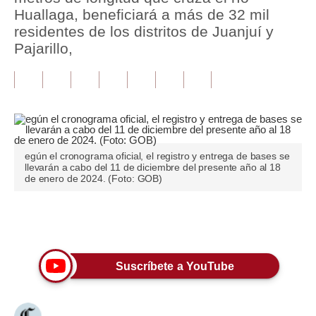
Huallaga, beneficiará a más de 32 mil
Tu Dinero
residentes de los distritos de Juanjuí y
Pajarillo,
Finanzas Personales
Inmobiliarias
Plus G
Opinión
egún el cronograma oficial, el registro y entrega de bases se
llevarán a cabo del 11 de diciembre del presente año al 18
Editorial
de enero de 2024. (Foto: GOB)
Pregunta de hoy
Únete a nuestro canal
Blogs
Tendencias
Suscríbete a YouTube
Lujo
Viajes