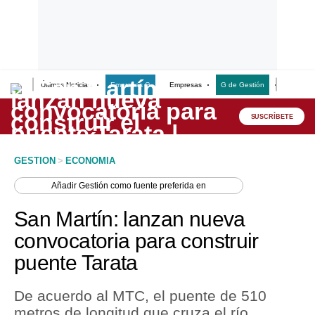
Últimas Noticias
Empresas G
Empresas
G de Gestión
Finanzas
Lo último
Peru Quiosco
SUSCRÍBETE
Portada
GESTION
>
ECONOMIA
Empresas
Añadir
Gestión
como fuente preferida en
Management & Empleo
San Martín: lanzan nueva
Economía
convocatoria para construir
puente Tarata
Mercados
Perú
De acuerdo al MTC, el puente de 510
metros de longitud que cruza el río
Política