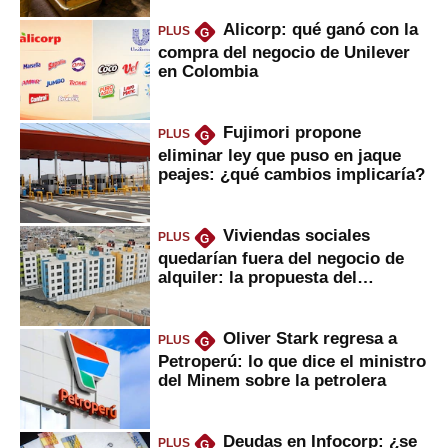
Alicorp: qué ganó con la
PLUS
G
compra del negocio de Unilever
en Colombia
Fujimori propone
PLUS
G
eliminar ley que puso en jaque
peajes: ¿qué cambios implicaría?
Viviendas sociales
PLUS
G
quedarían fuera del negocio de
alquiler: la propuesta del
gobierno
Oliver Stark regresa a
PLUS
G
Petroperú: lo que dice el ministro
del Minem sobre la petrolera
Deudas en Infocorp: ¿se
PLUS
G