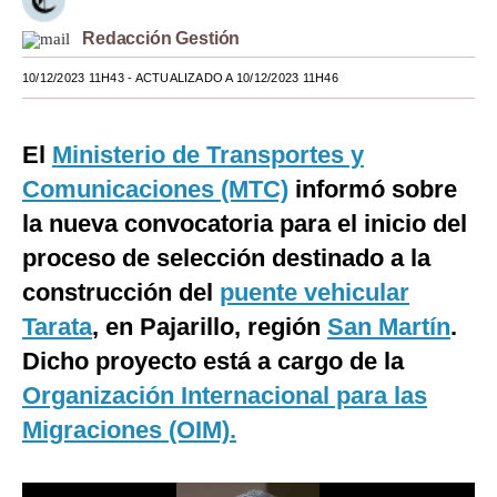
Moda
Redacción Gestión
Estilos
10/12/2023 11H43
- ACTUALIZADO A 10/12/2023 11H46
Mundo
El
Ministerio de Transportes y
EEUU
Comunicaciones (MTC)
informó sobre
México
la nueva convocatoria para el inicio del
proceso de selección destinado a la
España
construcción del
puente vehicular
Internacional
Tarata
, en Pajarillo, región
San Martín
.
Tecnología
Dicho proyecto está a cargo de la
Club del Suscriptor
Organización Internacional para las
Migraciones (OIM).
Mix
G de Gestión