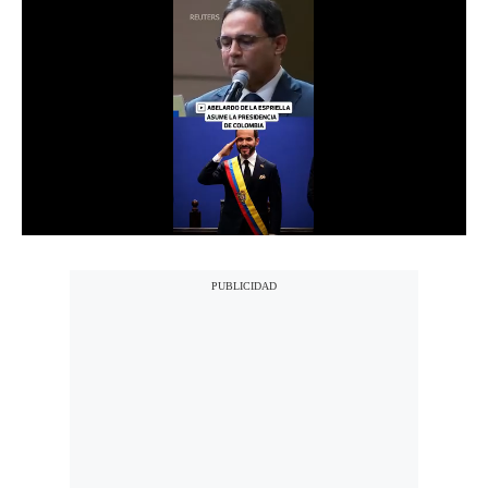
Notas Contratadas
Podcast
Gestión TV
Videos
Fotogalerías
gestion.pe
¿quiénes
Somos?
Términos
Y
Condiciones
Política
De
Privacidad