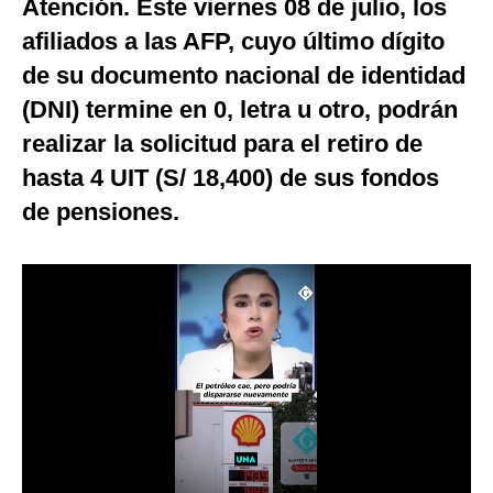
Atención. Este viernes 08 de julio, los
Moda
afiliados a las AFP, cuyo último dígito
de su documento nacional de identidad
Estilos
(DNI) termine en 0, letra u otro, podrán
Mundo
realizar la solicitud para el retiro de
EEUU
hasta 4 UIT (S/ 18,400) de sus fondos
de pensiones.
México
España
Internacional
Tecnología
Club del Suscriptor
Mix
G de Gestión