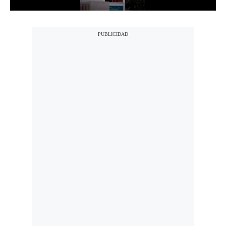
Notas Contratadas
Podcast
Gestión TV
Videos
Fotogalerías
gestion.pe
¿quiénes
Somos?
Términos
Y
Condiciones
Política
De
Privacidad