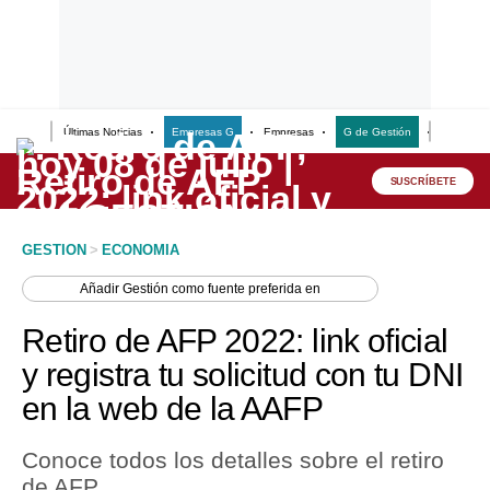
Últimas Noticias
Empresas G
Empresas
G de Gestión
Finanzas
Lo último
Peru Quiosco
SUSCRÍBETE
Portada
GESTION
>
ECONOMIA
Empresas
Añadir
Gestión
como fuente preferida en
Management & Empleo
Retiro de AFP 2022: link oficial
Economía
y registra tu solicitud con tu DNI
en la web de la AAFP
Mercados
Perú
Conoce todos los detalles sobre el retiro
de AFP.
Política