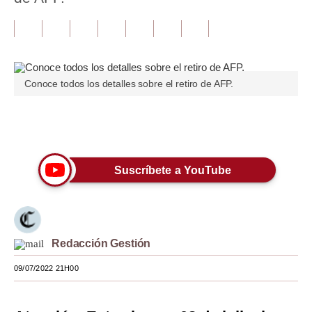
Tu Dinero
Finanzas Personales
Inmobiliarias
Conoce todos los detalles sobre el retiro de AFP.
Plus G
Únete a nuestro canal
Opinión
Editorial
Suscríbete a YouTube
Pregunta de hoy
Blogs
Redacción Gestión
Tendencias
09/07/2022 21H00
Lujo
Viajes