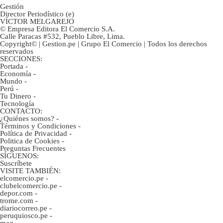
Gestión
Director Periodístico (e)
VÍCTOR MELGAREJO
© Empresa Editora El Comercio S.A.
Calle Paracas #532, Pueblo Libre, Lima.
Copyright© | Gestion.pe | Grupo El Comercio | Todos los derechos
reservados
SECCIONES:
Portada
-
Economía
-
Mundo
-
Perú
-
Tu Dinero
-
Tecnología
CONTACTO:
¿Quiénes somos?
-
Términos y Condiciones
-
Política de Privacidad
-
Politica de Cookies
-
Preguntas Frecuentes
SÍGUENOS:
Suscríbete
VISITE TAMBIÉN:
elcomercio.pe
-
clubelcomercio.pe
-
depor.com
-
trome.com
-
diariocorreo.pe
-
peruquiosco.pe
-