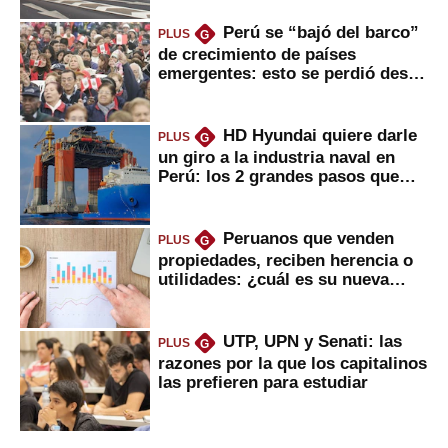
Perú se “bajó del barco”
PLUS
G
de crecimiento de países
emergentes: esto se perdió desde
2022
HD Hyundai quiere darle
PLUS
G
un giro a la industria naval en
Perú: los 2 grandes pasos que
daría
Peruanos que venden
PLUS
G
propiedades, reciben herencia o
utilidades: ¿cuál es su nueva
inversión clave?
UTP, UPN y Senati: las
PLUS
G
razones por la que los capitalinos
las prefieren para estudiar