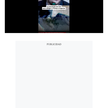
Notas Contratadas
Podcast
Gestión TV
Videos
Fotogalerías
gestion.pe
¿quiénes
Somos?
Términos
Y
Condiciones
Política
De
Privacidad