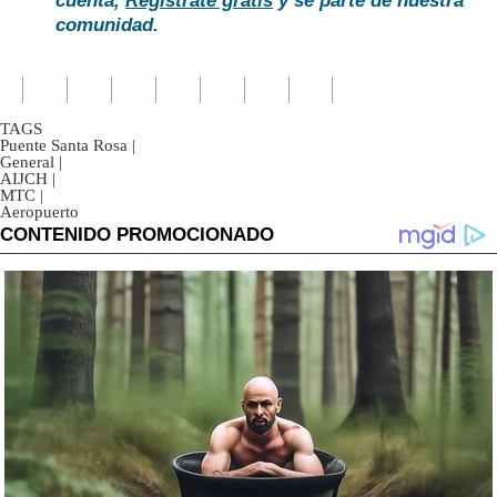
cuenta,
Regístrate gratis
y sé parte de nuestra
comunidad.
TAGS
Puente Santa Rosa
|
General
|
AIJCH
|
MTC
|
Aeropuerto