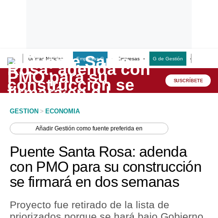
Últimas Noticias
Empresas G
Empresas
G de Gestión
Finanzas
Lo último
Peru Quiosco
SUSCRÍBETE
Portada
GESTION
>
ECONOMIA
Empresas
Añadir
Gestión
como fuente preferida en
Management & Empleo
Puente Santa Rosa: adenda
Economía
con PMO para su construcción
se firmará en dos semanas
Mercados
Perú
Proyecto fue retirado de la lista de
priorizados porque se hará bajo Gobierno
Política