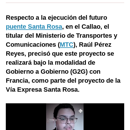
Moda
Respecto a la ejecución del futuro
Estilos
puente Santa Rosa
, en el Callao, el
Mundo
titular del Ministerio de Transportes y
Comunicaciones (
EEUU
MTC
), Raúl Pérez
Reyes, precisó que este proyecto se
México
realizará bajo la modalidad de
España
Gobierno a Gobierno (G2G) con
Internacional
Francia, como parte del proyecto de la
Vía Expresa Santa Rosa.
Tecnología
Club del Suscriptor
Mix
G de Gestión