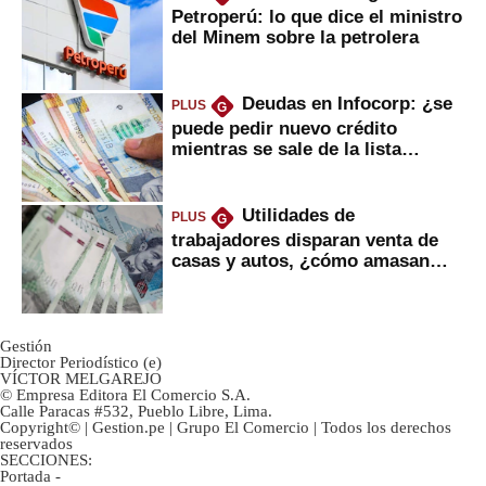
Petroperú: lo que dice el ministro
del Minem sobre la petrolera
Deudas en Infocorp: ¿se
PLUS
G
puede pedir nuevo crédito
mientras se sale de la lista
negra?
Utilidades de
PLUS
G
trabajadores disparan venta de
casas y autos, ¿cómo amasan
tanta liquidez?
Gestión
Director Periodístico (e)
VÍCTOR MELGAREJO
© Empresa Editora El Comercio S.A.
Calle Paracas #532, Pueblo Libre, Lima.
Copyright© | Gestion.pe | Grupo El Comercio | Todos los derechos
reservados
SECCIONES:
Portada
-