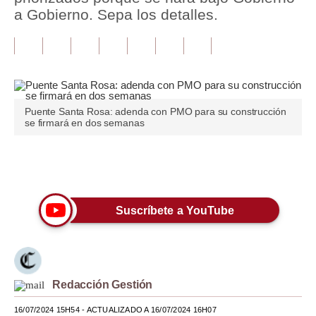
a Gobierno. Sepa los detalles.
Tu Dinero
Finanzas Personales
Inmobiliarias
Plus G
Puente Santa Rosa: adenda con PMO para su construcción
se firmará en dos semanas
Opinión
Editorial
Únete a nuestro canal
Pregunta de hoy
Suscríbete a YouTube
Blogs
Tendencias
Lujo
Redacción Gestión
Viajes
16/07/2024 15H54
- ACTUALIZADO A 16/07/2024 16H07