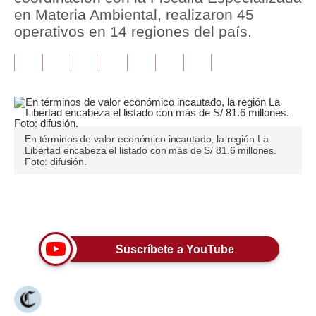
en Materia Ambiental, realizaron 45
Tu Dinero
operativos en 14 regiones del país.
Finanzas Personales
Inmobiliarias
Plus G
Opinión
En términos de valor económico incautado, la región La
Libertad encabeza el listado con más de S/ 81.6 millones.
Foto: difusión.
Editorial
Pregunta de hoy
Únete a nuestro canal
Blogs
Suscríbete a YouTube
Tendencias
Lujo
Viajes