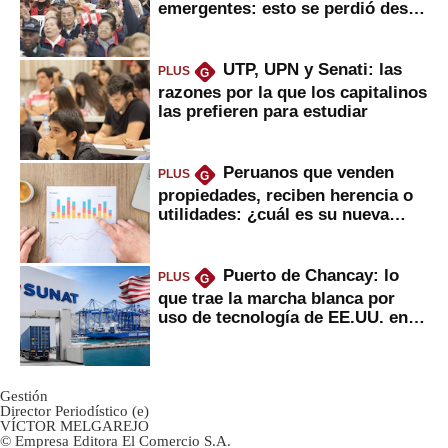
emergentes: esto se perdió desde
2022
UTP, UPN y Senati: las
PLUS
G
razones por la que los capitalinos
las prefieren para estudiar
Peruanos que venden
PLUS
G
propiedades, reciben herencia o
utilidades: ¿cuál es su nueva
inversión clave?
Puerto de Chancay: lo
PLUS
G
que trae la marcha blanca por
uso de tecnología de EE.UU. en
mercancías
Gestión
Director Periodístico (e)
VÍCTOR MELGAREJO
© Empresa Editora El Comercio S.A.