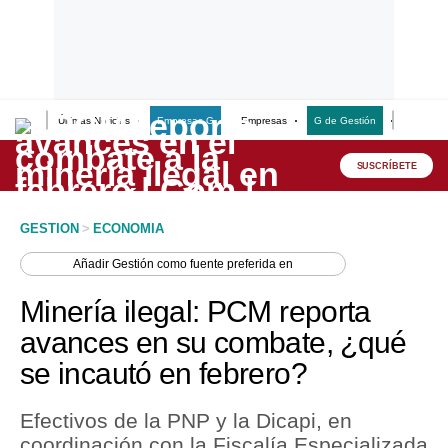
Últimas Noticias
Empresas G
Empresas
G de Gestión
Finanzas
Lo último
Peru Quiosco
SUSCRÍBETE
Portada
GESTION
>
ECONOMIA
Empresas
Añadir
Gestión
como fuente preferida en
Management & Empleo
Minería ilegal: PCM reporta
Economía
avances en su combate, ¿qué
se incautó en febrero?
Mercados
Perú
Efectivos de la PNP y la Dicapi, en
coordinación con la Fiscalía Especializada
Política