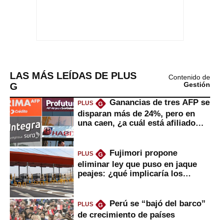
LAS MÁS LEÍDAS DE PLUS
Contenido de
G
Gestión
Ganancias de tres AFP se
PLUS
G
disparan más de 24%, pero en
una caen, ¿a cuál está afiliado
usted?
Fujimori propone
PLUS
G
eliminar ley que puso en jaque
peajes: ¿qué implicaría los
usuarios?
Perú se “bajó del barco”
PLUS
G
de crecimiento de países