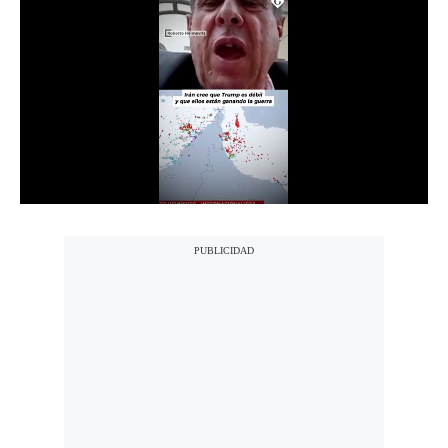
Notas Contratadas
Podcast
Gestión TV
Videos
Fotogalerías
gestion.pe
¿quiénes
Somos?
Términos
Y
Condiciones
Política
De
Privacidad