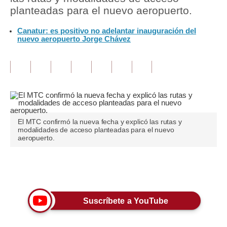
planteadas para el nuevo aeropuerto.
Tu Dinero
Canatur: es positivo no adelantar inauguración del
nuevo aeropuerto Jorge Chávez
Finanzas Personales
Inmobiliarias
Plus G
Opinión
Editorial
El MTC confirmó la nueva fecha y explicó las rutas y
modalidades de acceso planteadas para el nuevo
aeropuerto.
Pregunta de hoy
Blogs
Únete a nuestro canal
Tendencias
Suscríbete a YouTube
Lujo
Viajes