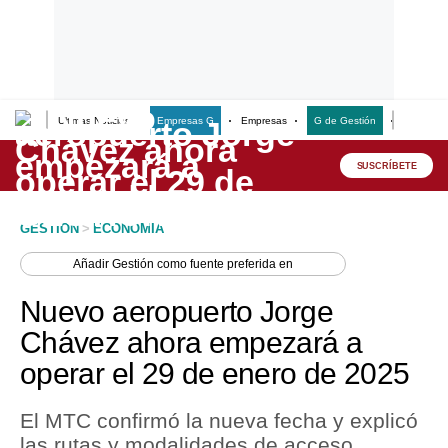
Últimas Noticias
Empresas G
Empresas
G de Gestión
Finanzas
Lo último
Peru Quiosco
SUSCRÍBETE
Portada
GESTION
>
ECONOMIA
Empresas
Añadir
Gestión
como fuente preferida en
Management & Empleo
Nuevo aeropuerto Jorge
Economía
Chávez ahora empezará a
operar el 29 de enero de 2025
Mercados
Perú
El MTC confirmó la nueva fecha y explicó
las rutas y modalidades de acceso
Política