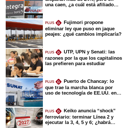
una caen, ¿a cuál está afiliado
usted?
Fujimori propone
PLUS
G
eliminar ley que puso en jaque
peajes: ¿qué cambios implicaría?
UTP, UPN y Senati: las
PLUS
G
razones por la que los capitalinos
las prefieren para estudiar
Puerto de Chancay: lo
PLUS
G
que trae la marcha blanca por
uso de tecnología de EE.UU. en
mercancías
Keiko anuncia “shock”
PLUS
G
ferroviario: terminar Línea 2 y
ejecutar la 3, 4, 5 y 6; ¿habrá
avances?