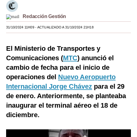
Moda
Redacción Gestión
Estilos
31/10/2024 11H09
- ACTUALIZADO A 31/10/2024 21H18
Mundo
EEUU
El Ministerio de Transportes y
Comunicaciones (
MTC
) anunció el
México
cambio de fecha para el inicio de
España
operaciones del
Nuevo Aeropuerto
Internacional
Internacional Jorge Chávez
para el 29
de enero. Anteriormente, se planteaba
Tecnología
inaugurar el terminal aéreo el 18 de
Club del Suscriptor
diciembre.
Mix
G de Gestión