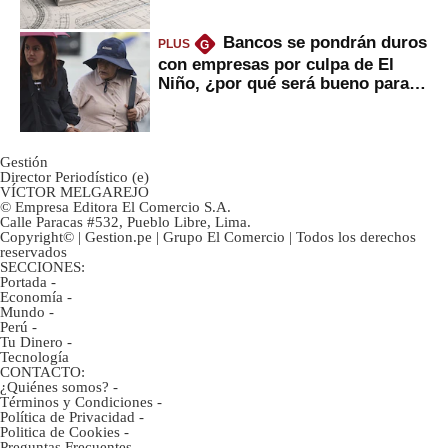
Bancos se pondrán duros
PLUS
G
con empresas por culpa de El
Niño, ¿por qué será bueno para
ahorristas?
Gestión
Director Periodístico (e)
VÍCTOR MELGAREJO
© Empresa Editora El Comercio S.A.
Calle Paracas #532, Pueblo Libre, Lima.
Copyright© | Gestion.pe | Grupo El Comercio | Todos los derechos
reservados
SECCIONES:
Portada
-
Economía
-
Mundo
-
Perú
-
Tu Dinero
-
Tecnología
CONTACTO:
¿Quiénes somos?
-
Términos y Condiciones
-
Política de Privacidad
-
Politica de Cookies
-
Preguntas Frecuentes