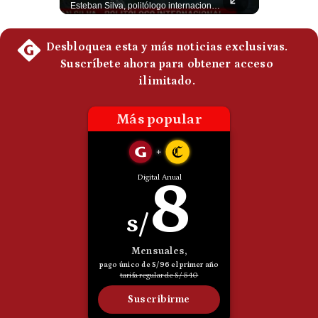
Esteban Silva, politólogo internacional, señala que algunos analistas consideran que la estructura religiosa iraní estaría sirviendo para sostener el poder de una cúpula militar. Explica que la Guardia Revolucionaria está aumentando su influencia sobre la seguridad, las decisiones estratégicas y hasta asuntos económicos como el estrecho de Ormuz. #Iran #GuardiaRevolucionaria #Geopolitica #NoticiasInternacionales #Shorts 👉 Suscríbete y activa la campana para no perderte nuestro análisis diario. 🌎 Síguenos en nuestras redes sociales: 📌 Web oficial: https://gestion.pe/mundo/ 📌 LinkedIn: http://bit.ly/3HYIET0 📌 X (Twitter): http://bit.ly/4noZtX9 📌 TikTok: http://bit.ly/4evB6TO
Esteban Silva, politólogo internacional, explica que Estados Unidos necesita el apoyo territorial y marítimo de sus aliados del Golfo para operar cerca de Irán. Según su análisis, Teherán busca amenazar su estabilidad energética y económica para que estos gobiernos presionen a Washington y lo obliguen a negociar. #Iran #EEUU #Geopolitica #NoticiasInternacionales #Shorts 👉 Suscríbete y activa la campana para no perderte nuestro análisis diario. 🌎 Síguenos en nuestras redes sociales: 📌 Web oficial: https://gestion.pe/mundo/ 📌 LinkedIn: http://bit.ly/3HYIET0 📌 X (Twitter): http://bit.ly/4noZtX9 📌 TikTok: http://bit.ly/4evB6TO
Politica
De
Cookies
Preguntas
Frecuentes