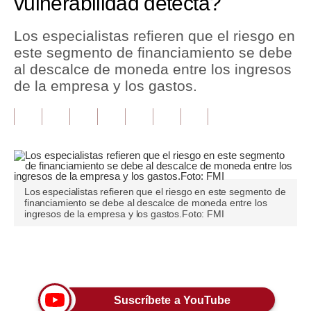
vulnerabilidad detecta?
Tu Dinero
Los especialistas refieren que el riesgo en
este segmento de financiamiento se debe
Finanzas Personales
al descalce de moneda entre los ingresos
Inmobiliarias
de la empresa y los gastos.
Plus G
Opinión
Editorial
Los especialistas refieren que el riesgo en este segmento de
Pregunta de hoy
financiamiento se debe al descalce de moneda entre los
ingresos de la empresa y los gastos.Foto: FMI
Blogs
Tendencias
Únete a nuestro canal
Lujo
Suscríbete a YouTube
Viajes