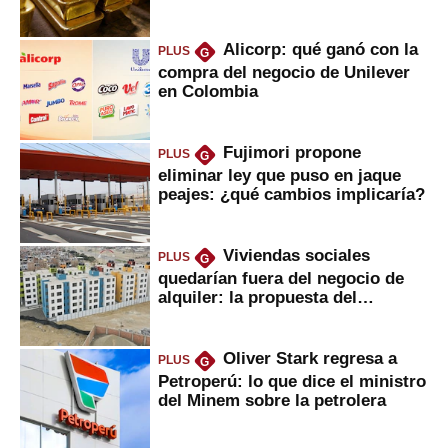
Alicorp: qué ganó con la
PLUS
G
compra del negocio de Unilever
en Colombia
Fujimori propone
PLUS
G
eliminar ley que puso en jaque
peajes: ¿qué cambios implicaría?
Viviendas sociales
PLUS
G
quedarían fuera del negocio de
alquiler: la propuesta del
gobierno
Oliver Stark regresa a
PLUS
G
Petroperú: lo que dice el ministro
del Minem sobre la petrolera