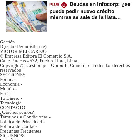
Deudas en Infocorp: ¿se
PLUS
G
puede pedir nuevo crédito
mientras se sale de la lista
negra?
Gestión
Director Periodístico (e)
VÍCTOR MELGAREJO
© Empresa Editora El Comercio S.A.
Calle Paracas #532, Pueblo Libre, Lima.
Copyright© | Gestion.pe | Grupo El Comercio | Todos los derechos
reservados
SECCIONES:
Portada
-
Economía
-
Mundo
-
Perú
-
Tu Dinero
-
Tecnología
CONTACTO:
¿Quiénes somos?
-
Términos y Condiciones
-
Política de Privacidad
-
Politica de Cookies
-
Preguntas Frecuentes
SÍGUENOS: