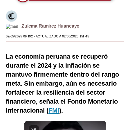
Moda
Estilos
Zulema Ramirez Huancayo
Mundo
02/05/2025 09H02
- ACTUALIZADO A 02/05/2025 15H45
EEUU
México
La economía peruana se recuperó
durante el 2024 y la inflación se
España
mantuvo firmemente dentro del rango
Internacional
meta. Sin embargo, aún es necesario
Tecnología
fortalecer la resiliencia del sector
financiero, señala el Fondo Monetario
Club del Suscriptor
Internacional (
FMI
).
Mix
G de Gestión