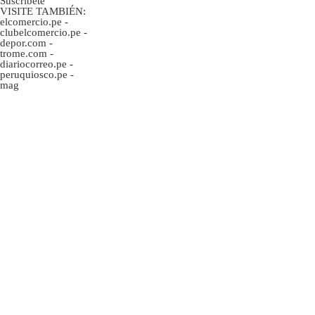
Suscríbete
VISITE TAMBIÉN:
elcomercio.pe
-
clubelcomercio.pe
-
depor.com
-
trome.com
-
diariocorreo.pe
-
peruquiosco.pe
-
mag