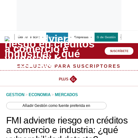
Últimas Noticias
Empresas G
Empresas
G de Gestión
Finanzas
Lo último
Peru Quiosco
SUSCRÍBETE
Portada
EXCLUSIVO PARA SUSCRIPTORES
Empresas
PLUS
G
Management & Empleo
GESTION
>
ECONOMIA
>
MERCADOS
Economía
Añadir
Gestión
como fuente preferida en
Mercados
FMI advierte riesgo en créditos
Perú
a comercio e industria: ¿qué
Política