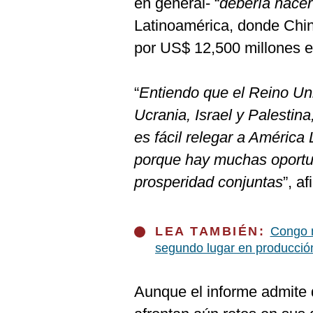
en general- “
debería hace
De
Cookies
Latinoamérica, donde Chin
Preguntas
por US$ 12,500 millones e
Frecuentes
“
Entiendo que el Reino Unid
Ucrania, Israel y Palestina,
es fácil relegar a América 
porque hay muchas oportu
prosperidad conjuntas
”, af
LEA TAMBIÉN:
Congo n
segundo lugar en producció
Aunque el informe admite 