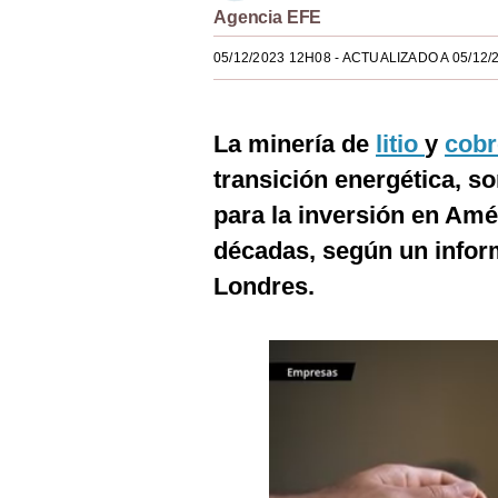
Agencia EFE
Estilos
05/12/2023 12H08
- ACTUALIZADO A 05/12/
Mundo
EEUU
La minería de
litio
y
cobr
México
transición energética, so
España
para la inversión en Amé
Internacional
décadas, según un infor
Londres.
Tecnología
Club del Suscriptor
Mix
G de Gestión
Notas Contratadas