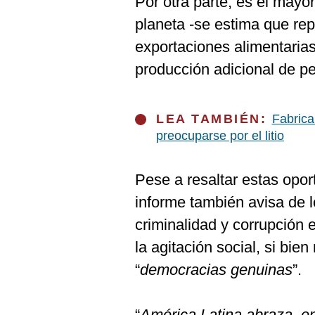
Por otra parte, es el mayo
planeta -se estima que re
exportaciones alimentaria
producción adicional de pe
LEA TAMBIÉN:
Fabrica
preocuparse por el litio
Pese a resaltar estas opor
informe también avisa de l
criminalidad y corrupción 
la agitación social, si bi
“
democracias genuinas
”.
“
América Latina abraza, en 