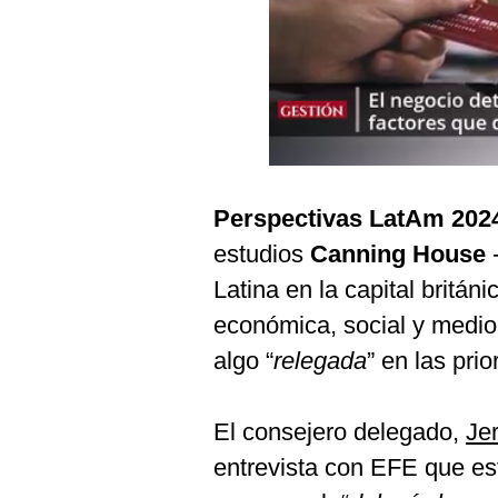
Podcast
Gestión TV
Videos
Fotogalerías
Perspectivas LatAm 202
gestion.pe
estudios
Canning House
-
¿quiénes
Latina en la capital británic
Somos?
económica, social y medio
Términos
algo “
relegada
” en las pri
Y
Condiciones
Política
El consejero delegado,
Je
De
Privacidad
entrevista con EFE que est
Politica