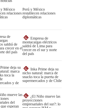
 noticias
Perú y México
restablecen relaciones
diplomáticas
G
Empresa de
montacargas eléctricos
saldrá de Lima para
crecer en el sur y norte
del país
G
Inka Prime deja su
nicho natural: marca de
snacks toca la puerta de
supermercados y de Chile
G
¿El Niño mueve las
proyecciones
empresariales del sur?: lo
que esperan ISM y