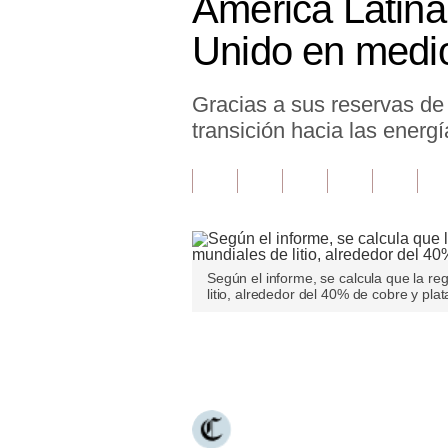
América Latina,
Finanzas Personales
Unido en medio
Inmobiliarias
Gracias a sus reservas de 
Plus G
transición hacia las energ
Opinión
Editorial
Pregunta de hoy
Blogs
Según el informe, se calcula que la r
litio, alrededor del 40% de cobre y plat
Tendencias
Lujo
Únete a nuestro canal
Viajes
Moda