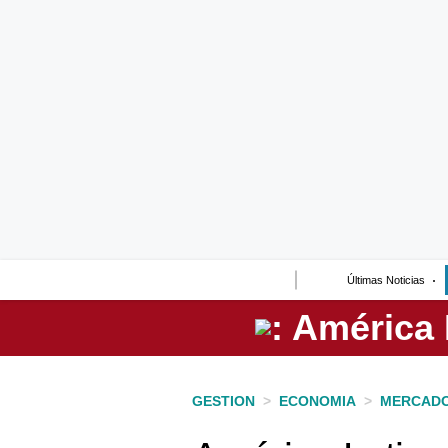
Lo último
Peru Quiosco
Portada
Empresas
Management & Empleo
Economía
Últimas Noticias
Mercados
Perú
Política
GESTION
>
ECONOMIA
>
MERCAD
Tu Dinero