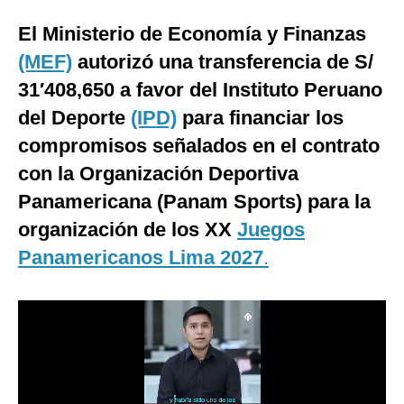
Moda
El Ministerio de Economía y Finanzas
(MEF)
autorizó una transferencia de S/
Estilos
31′408,650 a favor del Instituto Peruano
Mundo
del Deporte
(IPD)
para financiar los
EEUU
compromisos señalados en el contrato
con la Organización Deportiva
México
Panamericana (Panam Sports) para la
España
organización de los XX
Juegos
Internacional
Panamericanos Lima 2027
.
Tecnología
Club del Suscriptor
Mix
G de Gestión