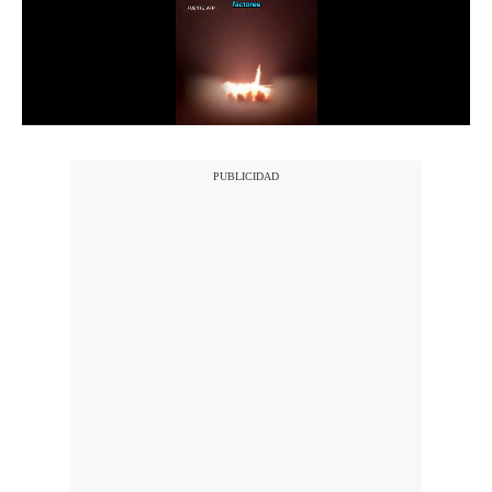
Notas Contratadas
Podcast
Gestión TV
Videos
Fotogalerías
gestion.pe
¿quiénes
Somos?
Términos
Y
Condiciones
Política
De
Privacidad