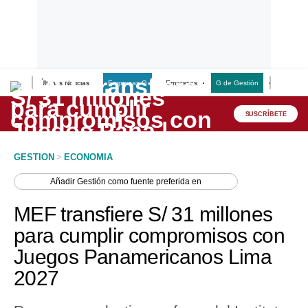
Últimas Noticias
Empresas G
Empresas
G de Gestión
Finanzas
Lo último
Peru Quiosco
SUSCRÍBETE
Portada
GESTION
>
ECONOMIA
Empresas
Añadir
Gestión
como fuente preferida en
Management & Empleo
MEF transfiere S/ 31 millones
Economía
para cumplir compromisos con
Juegos Panamericanos Lima
Mercados
2027
Perú
Política