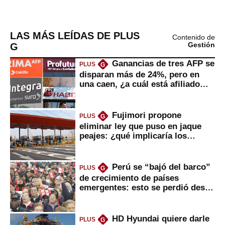
LAS MÁS LEÍDAS DE PLUS
Contenido de
G
Gestión
Ganancias de tres AFP se
PLUS
G
disparan más de 24%, pero en
una caen, ¿a cuál está afiliado
usted?
Fujimori propone
PLUS
G
eliminar ley que puso en jaque
peajes: ¿qué implicaría los
usuarios?
Perú se “bajó del barco”
PLUS
G
de crecimiento de países
emergentes: esto se perdió desde
2022
HD Hyundai quiere darle
PLUS
G