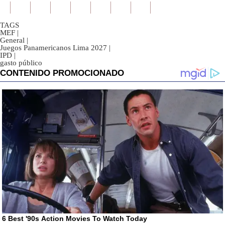
TAGS
MEF
|
General
|
Juegos Panamericanos Lima 2027
|
IPD
|
gasto público