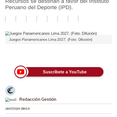
Recursos se destinan a favor del Instituto
Peruano del Deporte (IPD).
Tu Dinero
Finanzas Personales
Inmobiliarias
Juegos Panamericanos Lima 2027. (Foto: Difusión)
Plus G
Opinión
Únete a nuestro canal
Editorial
Suscríbete a YouTube
Pregunta de hoy
Blogs
Tendencias
Redacción Gestión
Lujo
18/07/2024 08H19
Viajes