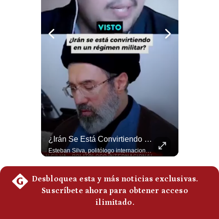
Notas Contratadas
Podcast
Gestión TV
Videos
Fotogalerías
gestion.pe
Abelardo De La Espriella Juramenta Como Nuevo Presidente | Gestión Mundo
¿Irán Se Está Convirtiendo En Un Régimen Militar? | #radar24
¿quiénes
Momento histórico en Colombia: Abelardo de la Espriella prestó juramento y recibió la banda presidencial en la Arena USC de Cali, convirtiéndose oficialmente en el nuevo Presidente de la República para el periodo 2026-2030. Por primera vez en la historia reciente del país, la investidura presidencial se celebró fuera de Bogotá. ¿Qué opinas del inicio de este nuevo mandato constitucional? #DeLaEspriella #Colombia #PosesionPresidencial #Cali #Shorts 👉 Suscríbete y activa la campana para no perderte nuestro análisis diario. 🌎 Síguenos en nuestras redes sociales: 📌 Web oficial: https://gestion.pe/mundo/ 📌 LinkedIn: http://bit.ly/3HYIET0 📌 X (Twitter): http://bit.ly/4noZtX9 📌 TikTok: http://bit.ly/4evB6TO
Esteban Silva, politólogo internacional, señala que algunos analistas consideran que la estructura religiosa iraní estaría sirviendo para sostener el poder de una cúpula militar. Explica que la Guardia Revolucionaria está aumentando su influencia sobre la seguridad, las decisiones estratégicas y hasta asuntos económicos como el estrecho de Ormuz. #Iran #GuardiaRevolucionaria #Geopolitica #NoticiasInternacionales #Shorts 👉 Suscríbete y activa la campana para no perderte nuestro análisis diario. 🌎 Síguenos en nuestras redes sociales: 📌 Web oficial: https://gestion.pe/mundo/ 📌 LinkedIn: http://bit.ly/3HYIET0 📌 X (Twitter): http://bit.ly/4noZtX9 📌 TikTok: http://bit.ly/4evB6TO
Somos?
Términos
Y
Condiciones
Política
De
Privacidad