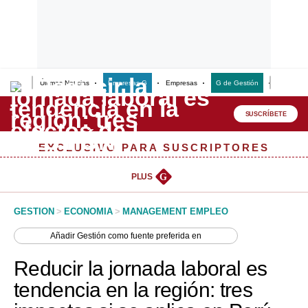
Últimas Noticias
Empresas G
Empresas
G de Gestión
Finanzas
Lo último
Peru Quiosco
SUSCRÍBETE
Portada
EXCLUSIVO PARA SUSCRIPTORES
Empresas
PLUS
G
Management & Empleo
GESTION
>
ECONOMIA
>
MANAGEMENT EMPLEO
Economía
Añadir
Gestión
como fuente preferida en
Mercados
Reducir la jornada laboral es
Perú
tendencia en la región: tres
Política