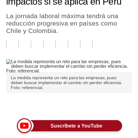
impactos si se aplica en Perú
Tu Dinero
La jornada laboral máxima tendrá una
reducción progresiva en países como
Finanzas Personales
Chile y Colombia.
Inmobiliarias
Plus G
Opinión
Editorial
La medida representa un reto para las empresas, pues
deben buscar implementar el cambio sin perder eficiencia.
Pregunta de hoy
Foto: referencial.
Blogs
Únete a nuestro canal
Tendencias
Lujo
Suscríbete a YouTube
Viajes