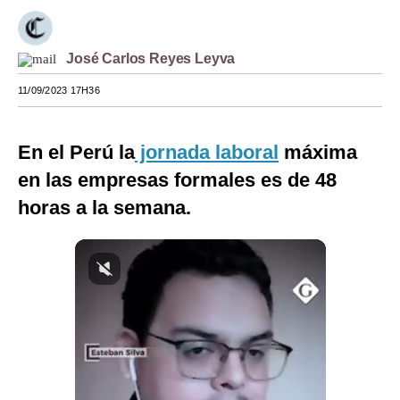
Moda
José Carlos Reyes Leyva
Estilos
11/09/2023 17H36
Mundo
EEUU
En el Perú la
jornada laboral
máxima
México
en las empresas formales es de 48
horas a la semana.
España
Internacional
Tecnología
Club del Suscriptor
Mix
G de Gestión