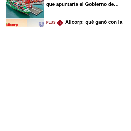
que apuntaría el Gobierno de
Fujimori
Alicorp: qué ganó con la
PLUS
G
compra del negocio de Unilever
en Colombia
UTP, UPN y Senati: las
PLUS
G
razones por la que los capitalinos
las prefieren para estudiar
Sunat: César Luna, el
PLUS
G
primer jefe en Gobierno de
Fujimori, ¿qué 4 tareas se
marcan urgentes?
Gestión
Director Periodístico (e)
VÍCTOR MELGAREJO
© Empresa Editora El Comercio S.A.