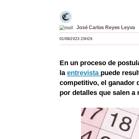
Estilos
Mundo
José Carlos Reyes Leyva
EEUU
01/08/2023 23H26
México
España
En un proceso de postula
Internacional
la
entrevista
puede resul
Tecnología
competitivo, el ganador d
por detalles que salen a 
Club del Suscriptor
Mix
G de Gestión
Notas Contratadas