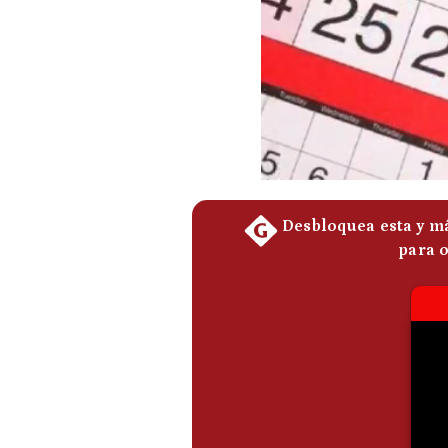
Podcast
Gestión TV
Videos
Fotogalerías
gestion.pe
¿quiénes
Somos?
Términos
Y
Condiciones
Política
De
Privacidad
Politica