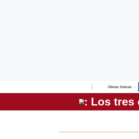
Lo último
Peru Quiosco
Portada
Empresas
Management & Empleo
Economía
Últimas Noticias
Mercados
Perú
Política
Tu Dinero