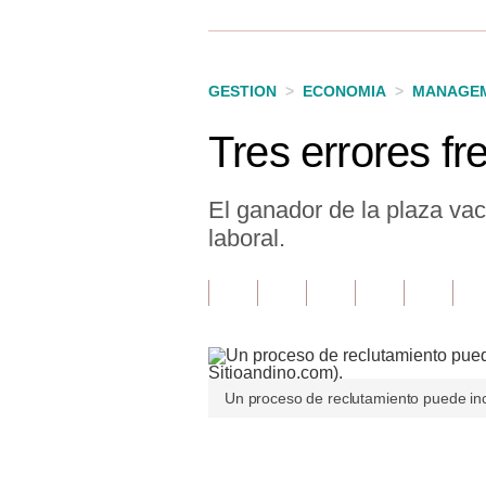
Finanzas Personales
Inmobiliarias
GESTION
>
ECONOMIA
>
MANAGEM
Plus G
Tres errores fr
Opinión
Editorial
El ganador de la plaza vaca
laboral.
Pregunta de hoy
Blogs
Tendencias
Lujo
Un proceso de reclutamiento puede incl
Viajes
Únete a nuestro canal
Moda