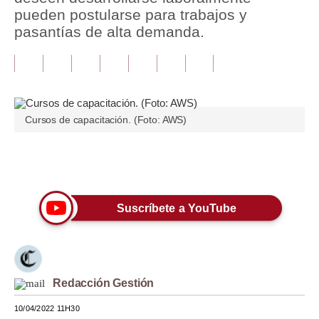
pueden postularse para trabajos y
Tu Dinero
pasantías de alta demanda.
Finanzas Personales
Inmobiliarias
Plus G
Cursos de capacitación. (Foto: AWS)
Opinión
Únete a nuestro canal
Editorial
Pregunta de hoy
Suscríbete a YouTube
Blogs
Tendencias
Lujo
Redacción Gestión
10/04/2022 11H30
Viajes