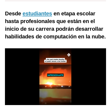
Moda
Desde
estudiantes
en etapa escolar
Estilos
hasta profesionales que están en el
Mundo
inicio de su carrera podrán desarrollar
habilidades de computación en la nube.
EEUU
México
España
Internacional
Tecnología
Club del Suscriptor
Mix
G de Gestión