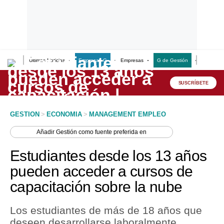
Últimas Noticias
Empresas G
Empresas
G de Gestión
Finanzas
Lo último
Peru Quiosco
SUSCRÍBETE
Portada
GESTION
>
ECONOMIA
>
MANAGEMENT EMPLEO
Empresas
Añadir
Gestión
como fuente preferida en
Management & Empleo
Estudiantes desde los 13 años
Economía
pueden acceder a cursos de
capacitación sobre la nube
Mercados
Perú
Los estudiantes de más de 18 años que
deseen desarrollarse laboralmente
Política