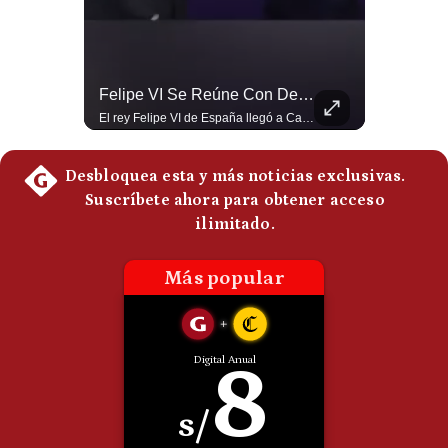
Politica
De
Cookies
Preguntas
Abelardo De La Espriella Se Reúne Con Javier Milei En Cali | Gestión Mundo
Felipe VI Se Reúne Con De La Espriella Antes De La Investidura | Gestión Mundo
Frecuentes
El presidente electo de Colombia, Abelardo de la Espriella, sostuvo una reunión bilateral en Cali con el mandatario argentino Javier Milei. El encuentro se dio pocas horas antes de la ceremonia de investidura presidencial para el periodo 2026-2030, marcando el inicio de una nueva alianza estratégica regional. #DeLaEspriella #JavierMilei #Colombia #Argentina #PoliticaLatina #Shorts 👉 Suscríbete y activa la campana para no perderte nuestro análisis diario. 🌎 Síguenos en nuestras redes sociales: 📌 Web oficial: https://gestion.pe/mundo/ 📌 LinkedIn: http://bit.ly/3HYIET0 📌 X (Twitter): http://bit.ly/4noZtX9 📌 TikTok: http://bit.ly/4evB6TO
El rey Felipe VI de España llegó a Cali para reunirse con el presidente electo de Colombia, Abelardo de la Espriella, horas antes de su histórica investidura presidencial. Un encuentro clave que refuerza las relaciones diplomáticas y bilaterales entre ambas naciones antes de la ceremonia oficial. ¿Qué opinas sobre el papel diplomático de España en la política latinoamericana? #FelipeVI #DeLaEspriella #Colombia #Espana #PoliticaInternacional #Shorts 👉 Suscríbete y activa la campana para no perderte nuestro análisis diario. 🌎 Síguenos en nuestras redes sociales: 📌 Web oficial: https://gestion.pe/mundo/ 📌 LinkedIn: http://bit.ly/3HYIET0 📌 X (Twitter): http://bit.ly/4noZtX9 📌 TikTok: http://bit.ly/4evB6TO