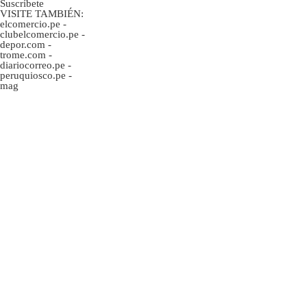
Suscríbete
VISITE TAMBIÉN:
elcomercio.pe
-
clubelcomercio.pe
-
depor.com
-
trome.com
-
diariocorreo.pe
-
peruquiosco.pe
-
mag