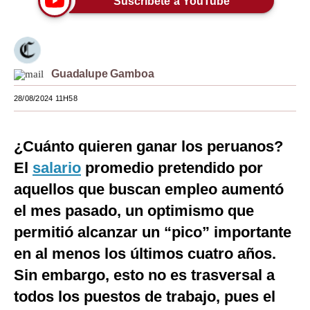
Suscríbete a YouTube
Moda
Estilos
Guadalupe Gamboa
Mundo
28/08/2024 11H58
EEUU
México
¿Cuánto quieren ganar los peruanos?
España
El
salario
promedio pretendido por
aquellos que buscan empleo aumentó
Internacional
el mes pasado, un optimismo que
Tecnología
permitió alcanzar un “pico” importante
Club del Suscriptor
en al menos los últimos cuatro años.
Mix
Sin embargo, esto no es trasversal a
todos los puestos de trabajo, pues el
G de Gestión