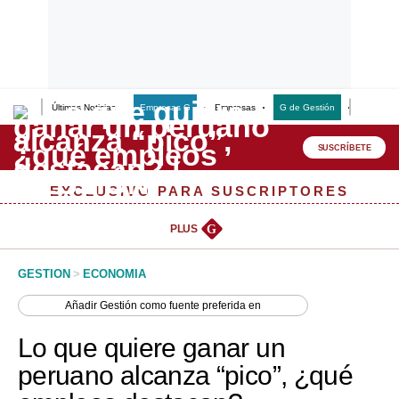
Últimas Noticias
Empresas G
Empresas
G de Gestión
Finanzas
Lo último
Peru Quiosco
SUSCRÍBETE
Portada
EXCLUSIVO PARA SUSCRIPTORES
Empresas
PLUS
G
Management & Empleo
GESTION
>
ECONOMIA
Economía
Añadir
Gestión
como fuente preferida en
Mercados
Lo que quiere ganar un
Perú
peruano alcanza “pico”, ¿qué
Política