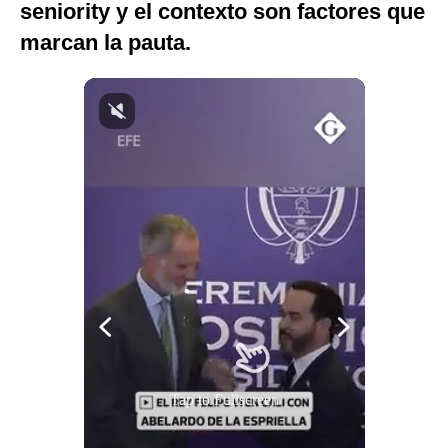
seniority y el contexto son factores que
Notas Contratadas
marcan la pauta.
Podcast
Gestión TV
Videos
Fotogalerías
gestion.pe
¿quiénes
Somos?
Términos
Y
Condiciones
Tap to Fullscreen
Política
De
Privacidad