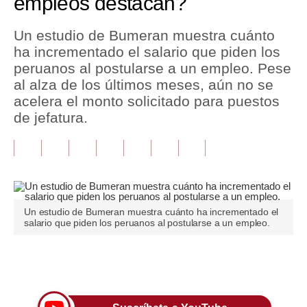
empleos destacan?
Tu Dinero
Un estudio de Bumeran muestra cuánto
ha incrementado el salario que piden los
Finanzas Personales
peruanos al postularse a un empleo. Pese
Inmobiliarias
al alza de los últimos meses, aún no se
acelera el monto solicitado para puestos
Plus G
de jefatura.
Opinión
Editorial
Pregunta de hoy
Un estudio de Bumeran muestra cuánto ha incrementado el
Blogs
salario que piden los peruanos al postularse a un empleo.
Tendencias
Únete a nuestro canal
Lujo
Viajes