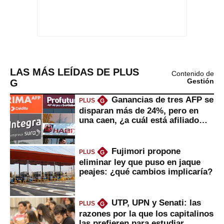
LAS MÁS LEÍDAS DE PLUS
Contenido de
G
Gestión
Ganancias de tres AFP se
PLUS
G
disparan más de 24%, pero en
una caen, ¿a cuál está afiliado
usted?
Fujimori propone
PLUS
G
eliminar ley que puso en jaque
peajes: ¿qué cambios implicaría?
UTP, UPN y Senati: las
PLUS
G
razones por la que los capitalinos
las prefieren para estudiar