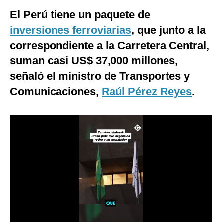
El Perú tiene un paquete de
Moda
inversiones ferroviarias
,
que junto a la
Estilos
correspondiente a la Carretera Central,
Mundo
suman casi US$ 37,000 millones,
señaló el ministro de Transportes y
EEUU
Comunicaciones,
Raúl Pérez Reyes
.
México
España
Internacional
Tecnología
Club del Suscriptor
Mix
G de Gestión