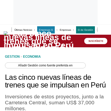
Últimas Noticias
Empresas G
Empresas
G de Gestión
Finanzas
Lo último
Peru Quiosco
SUSCRÍBETE
Portada
GESTION
>
ECONOMIA
Empresas
Añadir
Gestión
como fuente preferida en
Management & Empleo
Las cinco nuevas líneas de
Economía
trenes que se impulsan en Perú
Mercados
Inversiones de estos proyectos, junto a la
Perú
Carretera Central, suman US$ 37,000
millones.
Política