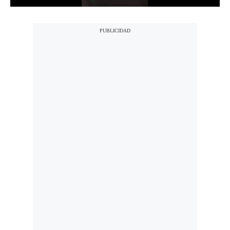
Notas Contratadas
Podcast
Gestión TV
Videos
Fotogalerías
gestion.pe
¿quiénes
Somos?
Términos
Y
Condiciones
Política
De
Privacidad