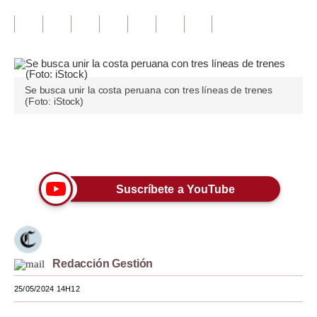
Tu Dinero
Finanzas Personales
Inmobiliarias
Se busca unir la costa peruana con tres líneas de trenes
(Foto: iStock)
Plus G
Opinión
Únete a nuestro canal
Editorial
Suscríbete a YouTube
Pregunta de hoy
Blogs
Tendencias
Redacción Gestión
Lujo
25/05/2024 14H12
Viajes