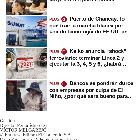
Puerto de Chancay: lo
PLUS
G
que trae la marcha blanca por
uso de tecnología de EE.UU. en
mercancías
Keiko anuncia “shock”
PLUS
G
ferroviario: terminar Línea 2 y
ejecutar la 3, 4, 5 y 6; ¿habrá
avances?
Bancos se pondrán duros
PLUS
G
con empresas por culpa de El
Niño, ¿por qué será bueno para
ahorristas?
Gestión
Director Periodístico (e)
VÍCTOR MELGAREJO
© Empresa Editora El Comercio S.A.
Calle Paracas #532, Pueblo Libre, Lima.