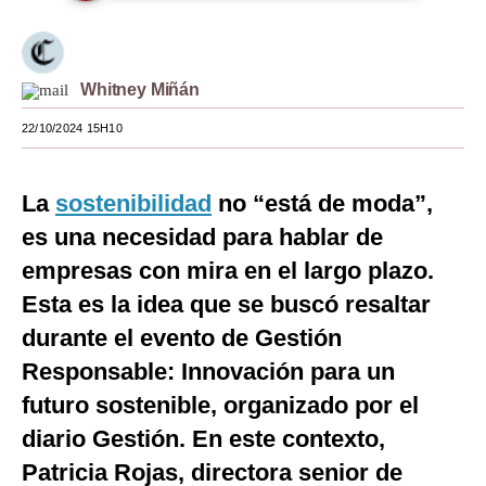
Moda
Estilos
Whitney Miñán
Mundo
22/10/2024 15H10
EEUU
La
sostenibilidad
no “está de moda”,
México
es una necesidad para hablar de
España
empresas con mira en el largo plazo.
Internacional
Esta es la idea que se buscó resaltar
durante el evento de Gestión
Tecnología
Responsable: Innovación para un
Club del Suscriptor
futuro sostenible, organizado por el
Mix
diario Gestión. En este contexto,
G de Gestión
Patricia Rojas, directora senior de