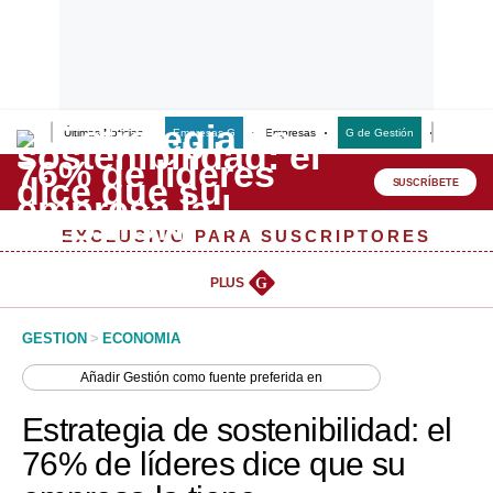
Últimas Noticias
Empresas G
Empresas
G de Gestión
Finanzas
Lo último
Peru Quiosco
SUSCRÍBETE
Portada
EXCLUSIVO PARA SUSCRIPTORES
Empresas
PLUS
G
Management & Empleo
GESTION
>
ECONOMIA
Economía
Añadir
Gestión
como fuente preferida en
Mercados
Estrategia de sostenibilidad: el
Perú
76% de líderes dice que su
Política