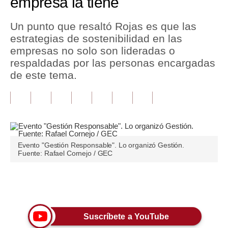
empresa la tiene
Tu Dinero
Un punto que resaltó Rojas es que las
estrategias de sostenibilidad en las
Finanzas Personales
empresas no solo son lideradas o
Inmobiliarias
respaldadas por las personas encargadas
de este tema.
Plus G
Opinión
Editorial
Pregunta de hoy
Evento "Gestión Responsable". Lo organizó Gestión.
Fuente: Rafael Cornejo / GEC
Blogs
Tendencias
Únete a nuestro canal
Lujo
Suscríbete a YouTube
Viajes