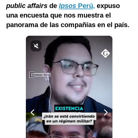
public affairs
de
Ipsos
Perú,
expuso
Notas Contratadas
una encuesta que nos muestra el
Podcast
panorama de las compañías en el país.
Gestión TV
Videos
Fotogalerías
gestion.pe
¿quiénes
Somos?
Términos
Y
Condiciones
Política
De
Privacidad