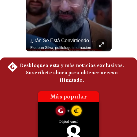
Politica
De
Cookies
Preguntas
Frecuentes
¿Por Qué EE.UU. Necesita Desesperadamente Al Golfo? | Gestión Mundo
¿Irán Se Está Convirtiendo En Un Régimen Militar? | #radar24
Esteban Silva, politólogo internacional, explica que Estados Unidos necesita el apoyo territorial y marítimo de sus aliados del Golfo para operar cerca de Irán. Según su análisis, Teherán busca amenazar su estabilidad energética y económica para que estos gobiernos presionen a Washington y lo obliguen a negociar. #Iran #EEUU #Geopolitica #NoticiasInternacionales #Shorts 👉 Suscríbete y activa la campana para no perderte nuestro análisis diario. 🌎 Síguenos en nuestras redes sociales: 📌 Web oficial: https://gestion.pe/mundo/ 📌 LinkedIn: http://bit.ly/3HYIET0 📌 X (Twitter): http://bit.ly/4noZtX9 📌 TikTok: http://bit.ly/4evB6TO
Esteban Silva, politólogo internacional, señala que algunos analistas consideran que la estructura religiosa iraní estaría sirviendo para sostener el poder de una cúpula militar. Explica que la Guardia Revolucionaria está aumentando su influencia sobre la seguridad, las decisiones estratégicas y hasta asuntos económicos como el estrecho de Ormuz. #Iran #GuardiaRevolucionaria #Geopolitica #NoticiasInternacionales #Shorts 👉 Suscríbete y activa la campana para no perderte nuestro análisis diario. 🌎 Síguenos en nuestras redes sociales: 📌 Web oficial: https://gestion.pe/mundo/ 📌 LinkedIn: http://bit.ly/3HYIET0 📌 X (Twitter): http://bit.ly/4noZtX9 📌 TikTok: http://bit.ly/4evB6TO