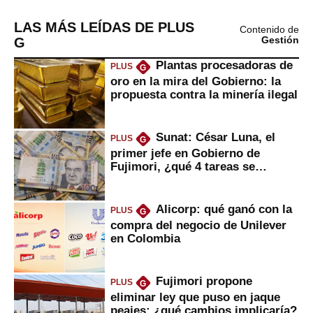
LAS MÁS LEÍDAS DE PLUS
Contenido de
G
Gestión
Plantas procesadoras de
PLUS
G
oro en la mira del Gobierno: la
propuesta contra la minería ilegal
Sunat: César Luna, el
PLUS
G
primer jefe en Gobierno de
Fujimori, ¿qué 4 tareas se
marcan urgentes?
Alicorp: qué ganó con la
PLUS
G
compra del negocio de Unilever
en Colombia
Fujimori propone
PLUS
G
eliminar ley que puso en jaque
peajes: ¿qué cambios implicaría?