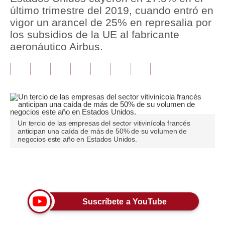
último trimestre del 2019, cuando entró en
Tu Dinero
vigor un arancel de 25% en represalia por
los subsidios de la UE al fabricante
Finanzas Personales
aeronáutico Airbus.
Inmobiliarias
Plus G
Opinión
Editorial
Un tercio de las empresas del sector vitivinícola francés
anticipan una caída de más de 50% de su volumen de
negocios este año en Estados Unidos.
Pregunta de hoy
Blogs
Únete a nuestro canal
Tendencias
Lujo
Suscríbete a YouTube
Viajes