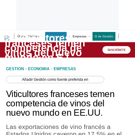
Últimas Noticias
Empresas G
Empresas
G de Gestión
Finanzas
Lo último
Peru Quiosco
SUSCRÍBETE
Portada
GESTION
>
ECONOMIA
>
EMPRESAS
Empresas
Añadir
Gestión
como fuente preferida en
Management & Empleo
Viticultores franceses temen
Economía
competencia de vinos del
nuevo mundo en EE.UU.
Mercados
Perú
Las exportaciones de vino francés a
Estados Unidos cayeron en 17.5% en el
Política