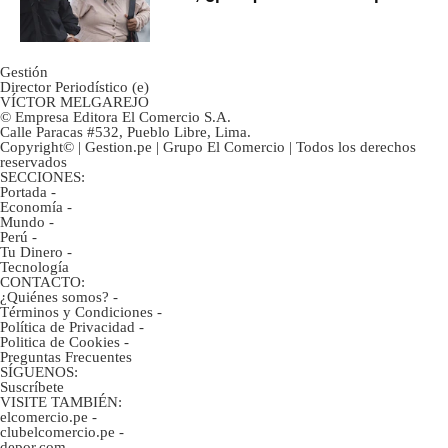
ahorristas?
Gestión
Director Periodístico (e)
VÍCTOR MELGAREJO
© Empresa Editora El Comercio S.A.
Calle Paracas #532, Pueblo Libre, Lima.
Copyright© | Gestion.pe | Grupo El Comercio | Todos los derechos
reservados
SECCIONES:
Portada
-
Economía
-
Mundo
-
Perú
-
Tu Dinero
-
Tecnología
CONTACTO:
¿Quiénes somos?
-
Términos y Condiciones
-
Política de Privacidad
-
Politica de Cookies
-
Preguntas Frecuentes
SÍGUENOS:
Suscríbete
VISITE TAMBIÉN:
elcomercio.pe
-
clubelcomercio.pe
-
depor.com
-