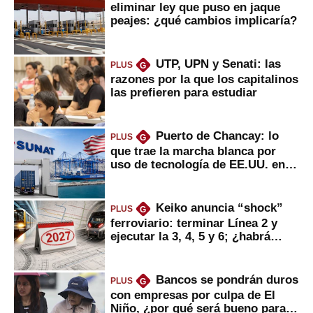
eliminar ley que puso en jaque
peajes: ¿qué cambios implicaría?
UTP, UPN y Senati: las
PLUS
G
razones por la que los capitalinos
las prefieren para estudiar
Puerto de Chancay: lo
PLUS
G
que trae la marcha blanca por
uso de tecnología de EE.UU. en
mercancías
Keiko anuncia “shock”
PLUS
G
ferroviario: terminar Línea 2 y
ejecutar la 3, 4, 5 y 6; ¿habrá
avances?
Bancos se pondrán duros
PLUS
G
con empresas por culpa de El
Niño, ¿por qué será bueno para