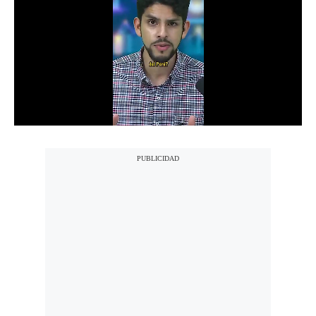
Notas Contratadas
Podcast
Gestión TV
Videos
Fotogalerías
gestion.pe
¿quiénes
Somos?
Términos
Y
Condiciones
Política
De
Privacidad