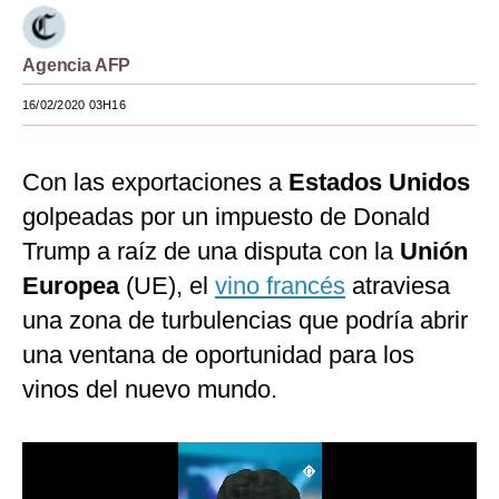
Moda
Agencia AFP
Estilos
16/02/2020 03H16
Mundo
EEUU
Con las exportaciones a
Estados Unidos
México
golpeadas por un impuesto de Donald
Trump a raíz de una disputa con la
Unión
España
Europea
(UE), el
vino francés
atraviesa
Internacional
una zona de turbulencias que podría abrir
Tecnología
una ventana de oportunidad para los
vinos del nuevo mundo.
Club del Suscriptor
Mix
G de Gestión