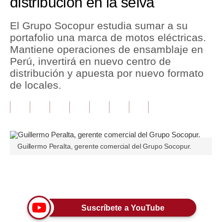
distribución en la selva
Tu Dinero
El Grupo Socopur estudia sumar a su
portafolio una marca de motos eléctricas.
Finanzas Personales
Mantiene operaciones de ensamblaje en
Inmobiliarias
Perú, invertirá en nuevo centro de
distribución y apuesta por nuevo formato
Plus G
de locales.
Opinión
Editorial
Pregunta de hoy
Guillermo Peralta, gerente comercial del Grupo Socopur.
Blogs
Tendencias
Únete a nuestro canal
Lujo
Suscríbete a YouTube
Viajes