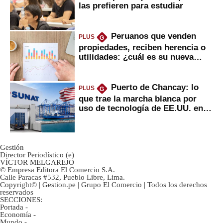
las prefieren para estudiar
Peruanos que venden
PLUS
G
propiedades, reciben herencia o
utilidades: ¿cuál es su nueva
inversión clave?
Puerto de Chancay: lo
PLUS
G
que trae la marcha blanca por
uso de tecnología de EE.UU. en
mercancías
Gestión
Director Periodístico (e)
VÍCTOR MELGAREJO
© Empresa Editora El Comercio S.A.
Calle Paracas #532, Pueblo Libre, Lima.
Copyright© | Gestion.pe | Grupo El Comercio | Todos los derechos
reservados
SECCIONES:
Portada
-
Economía
-
Mundo
-