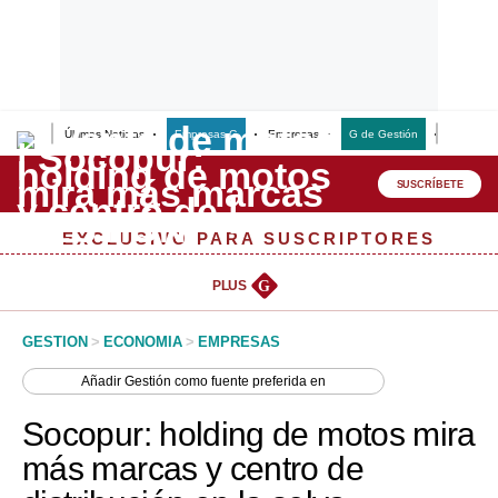
Últimas Noticias
Empresas G
Empresas
G de Gestión
Finanzas
Lo último
Peru Quiosco
SUSCRÍBETE
Portada
EXCLUSIVO PARA SUSCRIPTORES
Empresas
PLUS
G
Management & Empleo
GESTION
>
ECONOMIA
>
EMPRESAS
Economía
Añadir
Gestión
como fuente preferida en
Mercados
Socopur: holding de motos mira
Perú
más marcas y centro de
Política