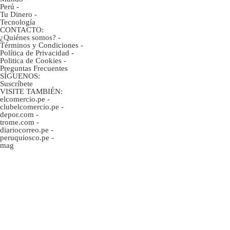
Perú
-
Tu Dinero
-
Tecnología
CONTACTO:
¿Quiénes somos?
-
Términos y Condiciones
-
Política de Privacidad
-
Politica de Cookies
-
Preguntas Frecuentes
SÍGUENOS:
Suscríbete
VISITE TAMBIÉN:
elcomercio.pe
-
clubelcomercio.pe
-
depor.com
-
trome.com
-
diariocorreo.pe
-
peruquiosco.pe
-
mag