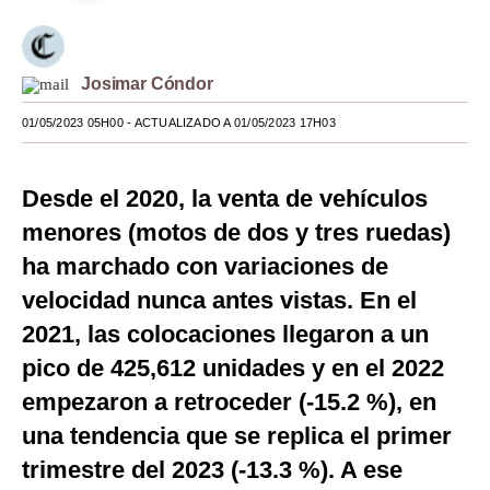
Moda
Estilos
Josimar Cóndor
Mundo
01/05/2023 05H00
- ACTUALIZADO A 01/05/2023 17H03
EEUU
Desde el 2020, la venta de vehículos
México
menores (motos de dos y tres ruedas)
España
ha marchado con variaciones de
Internacional
velocidad nunca antes vistas. En el
2021, las colocaciones llegaron a un
Tecnología
pico de 425,612 unidades y en el 2022
Club del Suscriptor
empezaron a retroceder (-15.2 %), en
Mix
una tendencia que se replica el primer
trimestre del 2023 (-13.3 %). A ese
G de Gestión