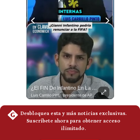
Politica
De
Cookies
Preguntas
Frecuentes
El Petróleo Cae, Pero Podría Dispararse Nuevamente | #radar24
¿El FIN De Infantino En La FIFA? El Grave Pronóstico Sobre Su Renuncia | #EnClaveEconómica
Los precios internacionales del petróleo retrocedieron ante la posibilidad de un acuerdo para reabrir el estrecho de Ormuz. Sin embargo, la caída responde solo a una expectativa diplomática y un nuevo ataque contra un buque podría hacer regresar rápidamente la prima de riesgo. #Petroleo #EstrechoDeOrmuz #EconomiaGlobal #MercadoPetrolero #Crudo #NoticiasEconomicas #Geopolitica #Shorts 👉 Suscríbete y activa la campana para no perderte nuestro análisis diario. 🌎 Síguenos en nuestras redes sociales: 📌 Web oficial: https://gestion.pe/mundo/ 📌 LinkedIn: http://bit.ly/3HYIET0 📌 X (Twitter): http://bit.ly/4noZtX9 📌 TikTok: http://bit.ly/4evB6TO
Luis Carrillo Pinto, presidente de APEMD pronostica meses muy difíciles para Infantino y sostiene que una mayor presión de la UEFA, junto con nuevas investigaciones periodísticas, podría llevarlo a dimitir. También menciona renuncias internas y acusaciones de que el proyecto fue impulsado por una sola persona. #GianniInfantino #FIFA #UEFA #LuisCarrilloPinto #APEMD #Futbol #NoticiasDeportivas #Mundial #Shorts 👉 Suscríbete y activa la campana para no perderte nuestro análisis diario. 🌎 Síguenos en nuestras redes sociales: 📌 Web oficial: https://gestion.pe/mundo/ 📌 LinkedIn: http://bit.ly/3HYIET0 📌 X (Twitter): http://bit.ly/4noZtX9 📌 TikTok: http://bit.ly/4evB6TO