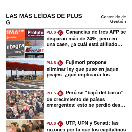
LAS MÁS LEÍDAS DE PLUS
Contenido de
G
Gestión
Ganancias de tres AFP se
PLUS
G
disparan más de 24%, pero en
una caen, ¿a cuál está afiliado
usted?
Fujimori propone
PLUS
G
eliminar ley que puso en jaque
peajes: ¿qué implicaría los
usuarios?
Perú se “bajó del barco”
PLUS
G
de crecimiento de países
emergentes: esto se perdió desde
2022
UTP, UPN y Senati: las
PLUS
G
razones por la que los capitalinos