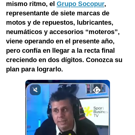
mismo ritmo, el
Grupo Socopur
,
Notas Contratadas
representante de siete marcas de
Podcast
motos y de repuestos, lubricantes,
neumáticos y accesorios “moteros”,
Gestión TV
viene operando en el presente año,
Videos
pero confía en llegar a la recta final
Fotogalerías
creciendo en dos dígitos. Conozca su
plan para lograrlo.
gestion.pe
¿quiénes
Somos?
Términos
Y
Condiciones
Política
De
Privacidad