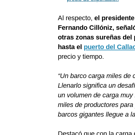
De
Cookies
Preguntas
Al respecto,
el presidente
Frecuentes
Fernando Cillóniz, señal
otras zonas sureñas del p
hasta el
puerto del Calla
precio y tiempo.
“Un barco carga miles de 
Llenarlo significa un desa
un volumen de carga muy i
miles de productores para 
barcos gigantes llegue a l
Destacó que con la carga