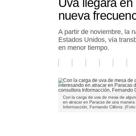
Uva llegará en
Finanzas Personales
nueva frecuenc
Inmobiliarias
A partir de noviembre, la
Plus G
Estados Unidos, vía trans
Opinión
en menor tiempo.
Editorial
Pregunta de hoy
Blogs
Tendencias
Con la carga de uva de mesa de algun
en atracar en Paracas de una manera ru
Lujo
Informacción, Fernando Cillóniz. (Foto
Viajes
Únete a nuestro canal
Moda