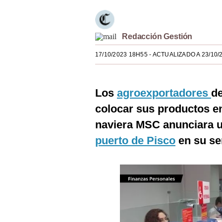
Estilos
Mundo
Redacción Gestión
EEUU
17/10/2023 18H55
- ACTUALIZADO A 23/10/
México
España
Los
agroexportadores
d
colocar sus productos e
Internacional
naviera MSC anunciara u
Tecnología
puerto de Pisco
en su s
Club del Suscriptor
Mix
G de Gestión
Notas Contratadas