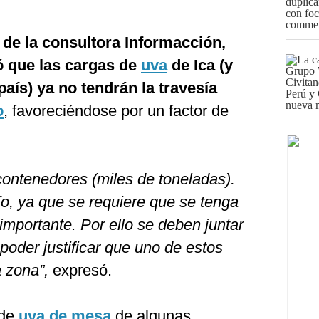
 de la consultora Informacción,
ó que las cargas de
uva
de Ica (y
aís) ya no tendrán la travesía
o
, favoreciéndose por un factor de
contenedores (miles de toneladas).
fío, ya que se requiere que se tenga
mportante. Por ello se deben juntar
poder justificar que uno de estos
a zona”,
expresó.
 de
uva de mesa
de algunas