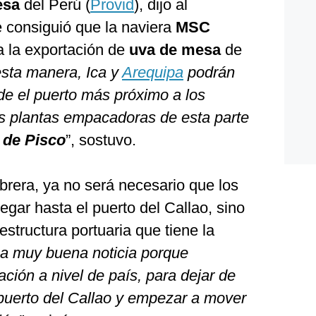
esa
del Perú (
Provid
), dijo al
 consiguió que la naviera
MSC
a la exportación de
uva de mesa
de
sta manera, Ica y
Arequipa
podrán
de el puerto más próximo a los
as plantas empacadoras de esta parte
de
Pisco
”, sostuvo.
brera, ya no será necesario que los
egar hasta el puerto del Callao, sino
aestructura portuaria que tiene la
a muy buena noticia porque
ción a nivel de país, para dejar de
puerto del Callao y empezar a mover