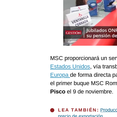
Podcast
Gestión TV
Videos
Fotogalerías
MSC proporcionará un ser
gestion.pe
Estados Unidos
, vía tran
¿quiénes
Somos?
Europa
de forma directa p
Términos
el primer buque MSC Rom
Y
Condiciones
Pisco
el 9 de noviembre.
Política
De
Privacidad
LEA TAMBIÉN:
Producc
Politica
precio de exportación