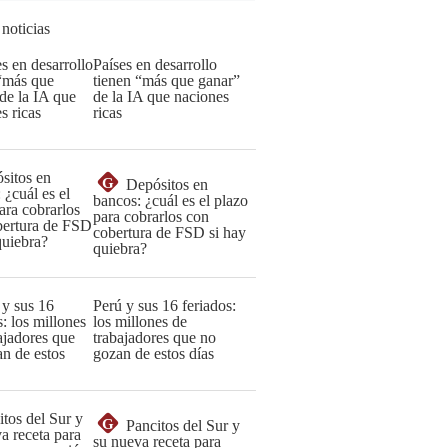
 noticias
Países en desarrollo
tienen “más que ganar”
de la IA que naciones
ricas
G
Depósitos en
bancos: ¿cuál es el plazo
para cobrarlos con
cobertura de FSD si hay
quiebra?
Perú y sus 16 feriados:
los millones de
trabajadores que no
gozan de estos días
G
Pancitos del Sur y
su nueva receta para