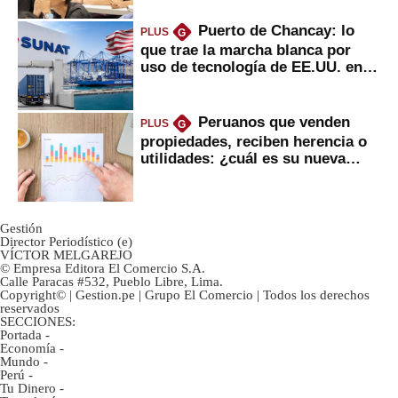
Puerto de Chancay: lo
PLUS
G
que trae la marcha blanca por
uso de tecnología de EE.UU. en
mercancías
Peruanos que venden
PLUS
G
propiedades, reciben herencia o
utilidades: ¿cuál es su nueva
inversión clave?
Gestión
Director Periodístico (e)
VÍCTOR MELGAREJO
© Empresa Editora El Comercio S.A.
Calle Paracas #532, Pueblo Libre, Lima.
Copyright© | Gestion.pe | Grupo El Comercio | Todos los derechos
reservados
SECCIONES:
Portada
-
Economía
-
Mundo
-
Perú
-
Tu Dinero
-