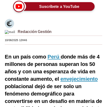
Suscríbete a YouTube
Moda
Estilos
Mundo
Redacción Gestión
EEUU
10/06/2025 12H46
México
España
En un país como
Perú
donde más de 4
millones de personas superan los 50
Internacional
años y con una esperanza de vida en
Tecnología
constante aumento, el
envejecimiento
Club del Suscriptor
poblacional dejó de ser solo un
fenómeno demográfico para
Mix
convertirse en un desafío en materia de
G de Gestión