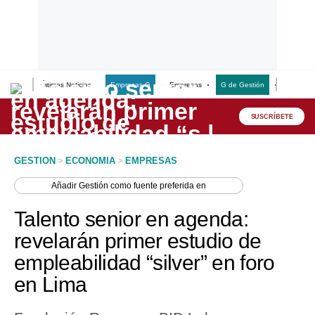
Últimas Noticias
Empresas G
Empresas
G de Gestión
Finanzas
Lo último
Peru Quiosco
SUSCRÍBETE
Portada
GESTION
>
ECONOMIA
>
EMPRESAS
Empresas
Añadir
Gestión
como fuente preferida en
Management & Empleo
Talento senior en agenda:
Economía
revelarán primer estudio de
empleabilidad “silver” en foro
Mercados
en Lima
Perú
Política