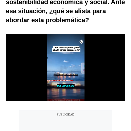
sostenibilidad económica y social. Ante
Notas Contratadas
esa situación, ¿qué se alista para
Podcast
abordar esta problemática?
Gestión TV
Videos
Fotogalerías
gestion.pe
¿quiénes
Somos?
Términos
Y
Condiciones
Política
De
Privacidad