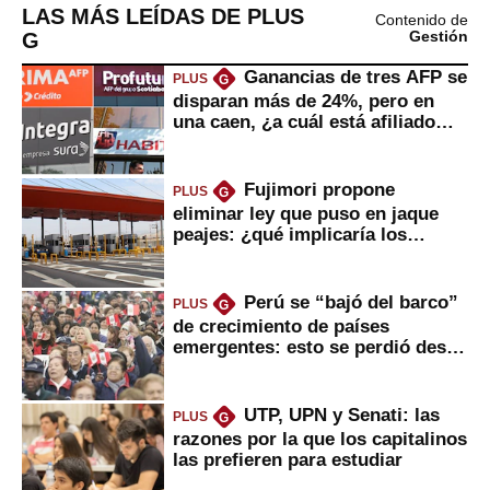
LAS MÁS LEÍDAS DE PLUS
Contenido de
G
Gestión
Ganancias de tres AFP se
PLUS
G
disparan más de 24%, pero en
una caen, ¿a cuál está afiliado
usted?
Fujimori propone
PLUS
G
eliminar ley que puso en jaque
peajes: ¿qué implicaría los
usuarios?
Perú se “bajó del barco”
PLUS
G
de crecimiento de países
emergentes: esto se perdió desde
2022
UTP, UPN y Senati: las
PLUS
G
razones por la que los capitalinos
las prefieren para estudiar