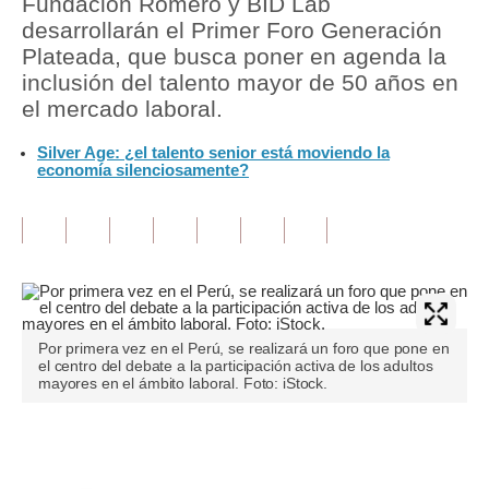
Fundación Romero y BID Lab
desarrollarán el Primer Foro Generación
Tu Dinero
Plateada, que busca poner en agenda la
inclusión del talento mayor de 50 años en
Finanzas Personales
el mercado laboral.
Inmobiliarias
Silver Age: ¿el talento senior está moviendo la
economía silenciosamente?
Plus G
Opinión
Editorial
Pregunta de hoy
Blogs
Por primera vez en el Perú, se realizará un foro que pone en
el centro del debate a la participación activa de los adultos
mayores en el ámbito laboral. Foto: iStock.
Tendencias
Lujo
Únete a nuestro canal
Viajes