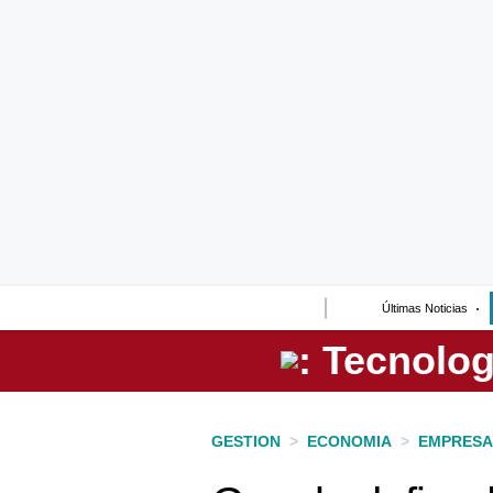
Lo último
Peru Quiosco
Portada
Empresas
Management & Empleo
Economía
Últimas Noticias
Mercados
Perú
Política
GESTION
>
ECONOMIA
>
EMPRESA
Tu Dinero