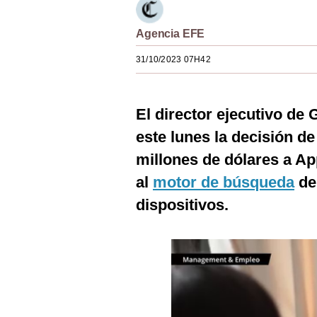
Estilos
Agencia EFE
Mundo
31/10/2023 07H42
EEUU
México
El director ejecutivo de
España
este lunes la decisión d
Internacional
millones de dólares a Ap
al
motor de búsqueda
de
Tecnología
dispositivos.
Club del Suscriptor
Mix
G de Gestión
Notas Contratadas