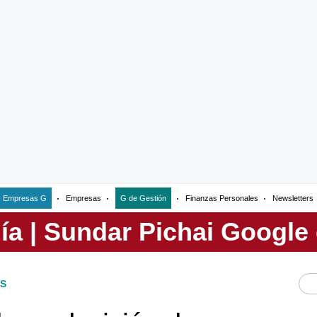
Empresas G
Empresas
G de Gestión
Finanzas Personales
Newsletters
S