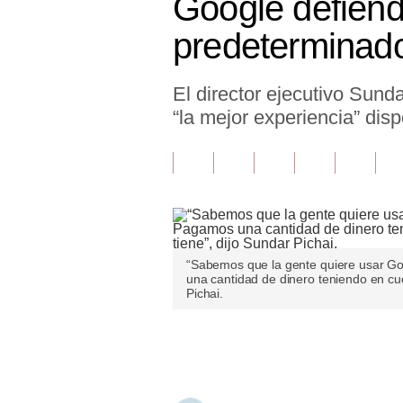
Google defiend
Finanzas Personales
predeterminad
Inmobiliarias
El director ejecutivo Sun
Plus G
“la mejor experiencia” disp
Opinión
Editorial
Pregunta de hoy
Blogs
“Sabemos que la gente quiere usar Goo
Tendencias
una cantidad de dinero teniendo en cu
Pichai.
Lujo
Únete a nuestro canal
Viajes
Moda