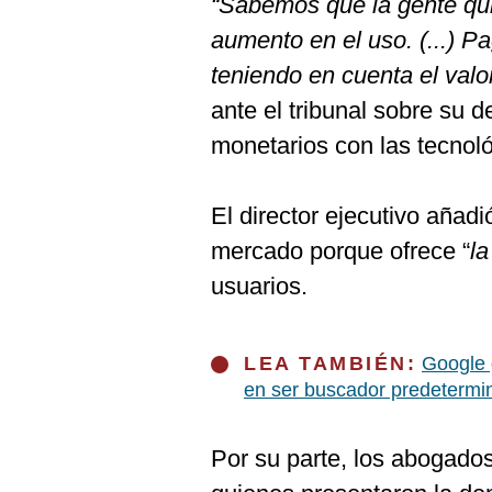
“Sabemos que la gente qui
De
Cookies
aumento en el uso. (...) 
Preguntas
teniendo en cuenta el val
Frecuentes
ante el tribunal sobre su 
monetarios con las tecnoló
El director ejecutivo añad
mercado porque ofrece “
la
usuarios.
LEA TAMBIÉN:
Google 
en ser buscador predetermi
Por su parte, los abogado