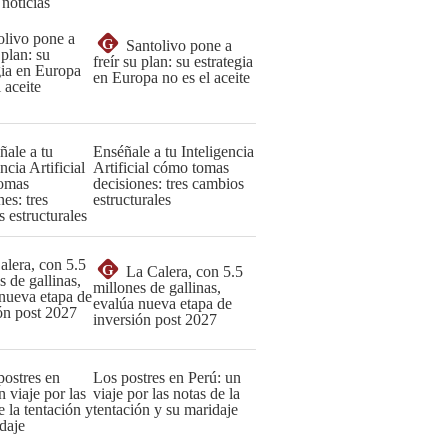
 noticias
G
Santolivo pone a
freír su plan: su estrategia
en Europa no es el aceite
Enséñale a tu Inteligencia
Artificial cómo tomas
decisiones: tres cambios
estructurales
G
La Calera, con 5.5
millones de gallinas,
evalúa nueva etapa de
inversión post 2027
Los postres en Perú: un
viaje por las notas de la
tentación y su maridaje