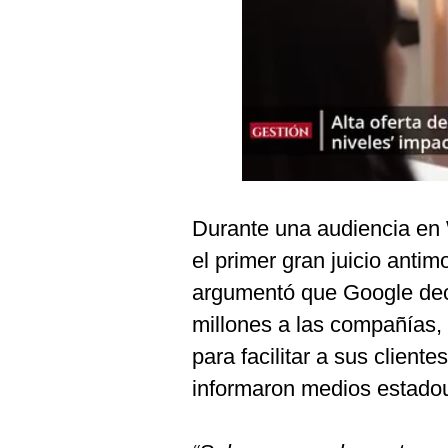
Podcast
Gestión TV
Videos
Fotogalerías
gestion.pe
Durante una audiencia en
¿quiénes
el primer gran juicio antim
Somos?
argumentó que Google de
Términos
millones a las compañías, s
Y
Condiciones
para facilitar a sus client
Política
informaron medios estado
De
Privacidad
Politica