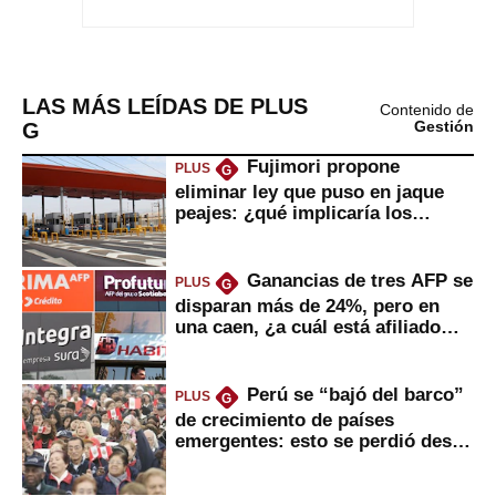
LAS MÁS LEÍDAS DE PLUS
Contenido de
G
Gestión
Fujimori propone
PLUS
G
eliminar ley que puso en jaque
peajes: ¿qué implicaría los
usuarios?
Ganancias de tres AFP se
PLUS
G
disparan más de 24%, pero en
una caen, ¿a cuál está afiliado
usted?
Perú se “bajó del barco”
PLUS
G
de crecimiento de países
emergentes: esto se perdió desde
2022