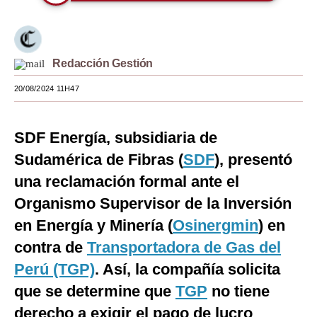
Moda
Estilos
Redacción Gestión
Mundo
20/08/2024 11H47
EEUU
México
SDF Energía, subsidiaria de
Sudamérica de Fibras (
SDF
), presentó
España
una reclamación formal ante el
Internacional
Organismo Supervisor de la Inversión
Tecnología
en Energía y Minería (
Osinergmin
) en
contra de
Transportadora de Gas del
Club del Suscriptor
Perú (TGP)
. Así, la compañía solicita
Mix
que se determine que
TGP
no tiene
G de Gestión
derecho a exigir el pago de lucro