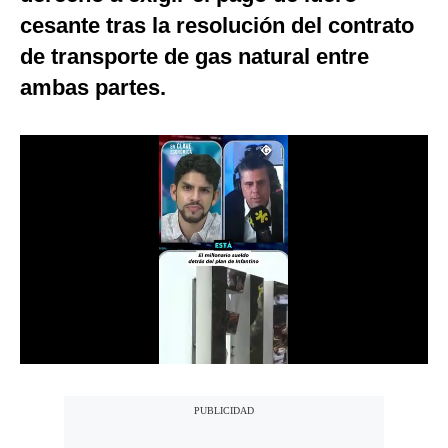
cesante tras la resolución del contrato
Notas Contratadas
de transporte de gas natural entre
Podcast
ambas partes.
Gestión TV
Videos
Fotogalerías
gestion.pe
¿quiénes
Somos?
Términos
Y
Condiciones
Política
De
Privacidad