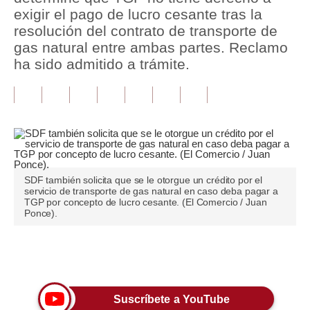
exigir el pago de lucro cesante tras la
Tu Dinero
resolución del contrato de transporte de
gas natural entre ambas partes. Reclamo
Finanzas Personales
ha sido admitido a trámite.
Inmobiliarias
Plus G
Opinión
Editorial
SDF también solicita que se le otorgue un crédito por el
servicio de transporte de gas natural en caso deba pagar a
Pregunta de hoy
TGP por concepto de lucro cesante. (El Comercio / Juan
Ponce).
Blogs
Tendencias
Únete a nuestro canal
Lujo
Suscríbete a YouTube
Viajes