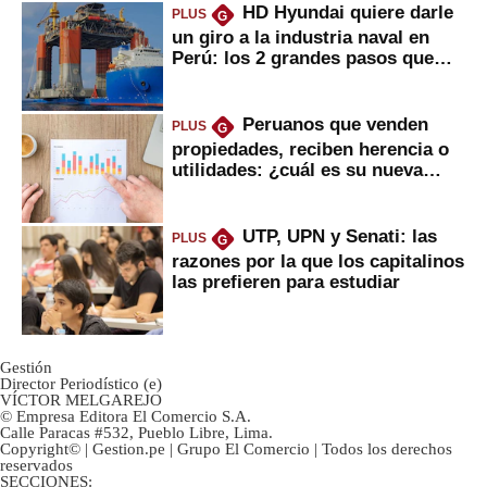
HD Hyundai quiere darle
PLUS
G
un giro a la industria naval en
Perú: los 2 grandes pasos que
daría
Peruanos que venden
PLUS
G
propiedades, reciben herencia o
utilidades: ¿cuál es su nueva
inversión clave?
UTP, UPN y Senati: las
PLUS
G
razones por la que los capitalinos
las prefieren para estudiar
Gestión
Director Periodístico (e)
VÍCTOR MELGAREJO
© Empresa Editora El Comercio S.A.
Calle Paracas #532, Pueblo Libre, Lima.
Copyright© | Gestion.pe | Grupo El Comercio | Todos los derechos
reservados
SECCIONES: