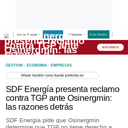
Últimas Noticias
Empresas G
Empresas
G de Gestión
Finanzas
Lo último
Peru Quiosco
SUSCRÍBETE
Portada
GESTION
>
ECONOMIA
>
EMPRESAS
Empresas
Añadir
Gestión
como fuente preferida en
Management & Empleo
SDF Energía presenta reclamo
Economía
contra TGP ante Osinergmin:
las razones detrás
Mercados
Perú
SDF Energía pide que Osinergmin
determine que TGP no tiene derecho a
Política