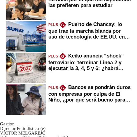
las prefieren para estudiar
Puerto de Chancay: lo
PLUS
G
que trae la marcha blanca por
uso de tecnología de EE.UU. en
mercancías
Keiko anuncia “shock”
PLUS
G
ferroviario: terminar Línea 2 y
ejecutar la 3, 4, 5 y 6; ¿habrá
avances?
Bancos se pondrán duros
PLUS
G
con empresas por culpa de El
Niño, ¿por qué será bueno para
ahorristas?
Gestión
Director Periodístico (e)
VÍCTOR MELGAREJO