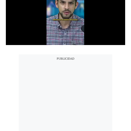
Notas Contratadas
Podcast
Gestión TV
Videos
Fotogalerías
gestion.pe
¿quiénes
Somos?
Términos
Y
Condiciones
Política
De
Privacidad