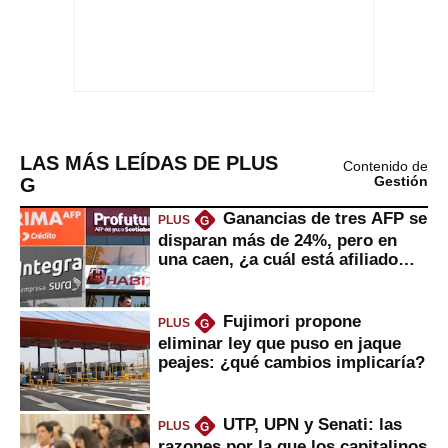
LAS MÁS LEÍDAS DE PLUS
Contenido de
G
Gestión
Ganancias de tres AFP se
PLUS
G
disparan más de 24%, pero en
una caen, ¿a cuál está afiliado
usted?
Fujimori propone
PLUS
G
eliminar ley que puso en jaque
peajes: ¿qué cambios implicaría?
UTP, UPN y Senati: las
PLUS
G
razones por la que los capitalinos