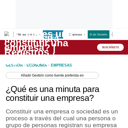
Últimas Noticias
Empresas G
Empresas
G de Gestión
Finanzas
Lo último
Peru Quiosco
SUSCRÍBETE
Portada
GESTION
>
ECONOMIA
>
EMPRESAS
Empresas
Añadir
Gestión
como fuente preferida en
Management & Empleo
¿Qué es una minuta para
Economía
constituir una empresa?
Mercados
Constituir una empresa o sociedad es un
Perú
proceso a través del cual una persona o
grupo de personas registran su empresa
Política