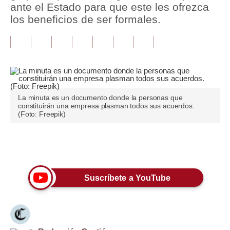
ante el Estado para que este les ofrezca
los beneficios de ser formales.
Tu Dinero
Finanzas Personales
Inmobiliarias
Plus G
La minuta es un documento donde la personas que
Opinión
constituirán una empresa plasman todos sus acuerdos.
(Foto: Freepik)
Editorial
Pregunta de hoy
Únete a nuestro canal
Blogs
Suscríbete a YouTube
Tendencias
Lujo
Viajes