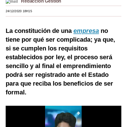
Redacción Gestión
Moda
24/12/2020 18H15
Estilos
La constitución de una
empresa
no
Mundo
tiene por qué ser complicada; ya que,
EEUU
si se cumplen los requisitos
México
establecidos por ley, el proceso será
sencillo y al final el emprendimiento
España
podrá ser registrado ante el Estado
Internacional
para que reciba los beneficios de ser
Tecnología
formal.
Club del Suscriptor
Mix
G de Gestión