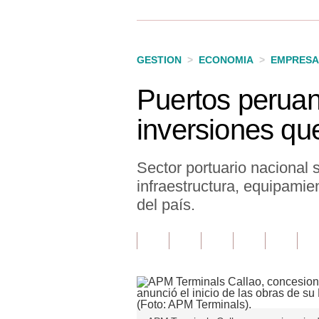
Finanzas Personales
Inmobiliarias
GESTION
>
ECONOMIA
>
EMPRESA
Plus G
Puertos peruan
Opinión
inversiones q
Editorial
Pregunta de hoy
Sector portuario nacional 
infraestructura, equipamie
Blogs
del país.
Tendencias
Lujo
Viajes
Moda