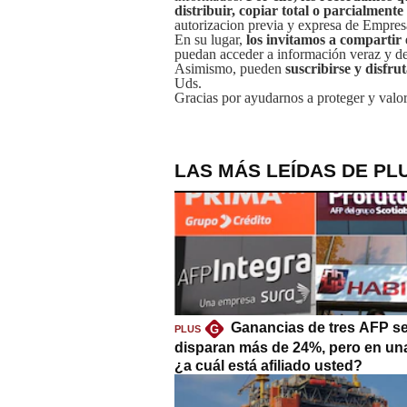
distribuir, copiar total o parcialmente
autorizacion previa y expresa de Empre
En su lugar,
los invitamos a compartir 
puedan acceder a información veraz y de 
Asimismo, pueden
suscribirse y disfru
Uds.
Gracias por ayudarnos a proteger y valor
LAS MÁS LEÍDAS DE PL
Ganancias de tres AFP s
G
PLUS
disparan más de 24%, pero en un
¿a cuál está afiliado usted?