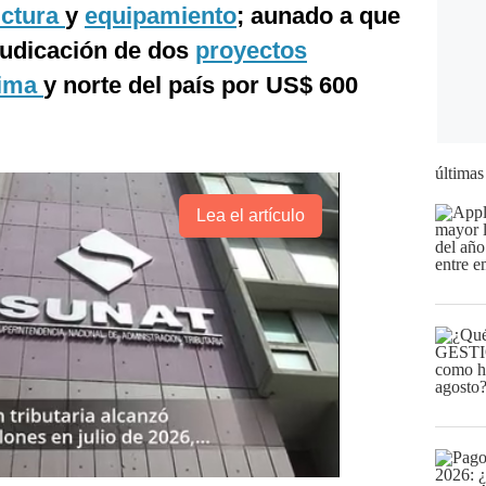
uctura
y
equipamiento
; aunado a que
djudicación de dos
proyectos
ima
y norte del país por US$ 600
últimas
Lea el artículo