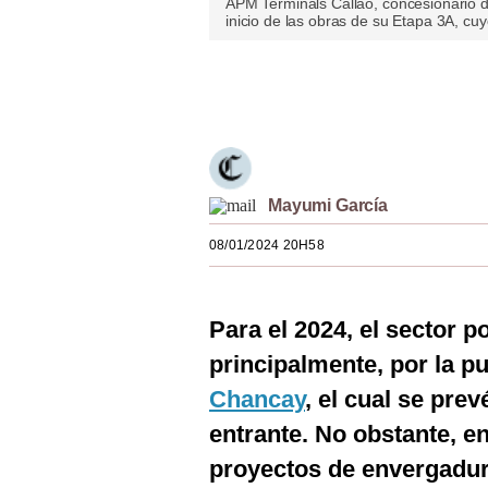
APM Terminals Callao, concesionario de
inicio de las obras de su Etapa 3A, cu
Estilos
Mundo
Únete a nuestro canal
EEUU
México
España
Mayumi García
Internacional
08/01/2024 20H58
Tecnología
Para el 2024, el sector 
Club del Suscriptor
principalmente, por la p
Mix
Chancay
, el cual se pre
G de Gestión
entrante. No obstante, en
Notas Contratadas
proyectos de envergadur