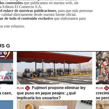
 los contenidos
que publicamos en nuestra web, sin
sa Editora El Comercio S.A.
el enlace de nuestras publicaciones
, para que más personas
calidad directamente desde nuestra fuente oficial.
tar de todo el contenido exclusivo
que elaboramos para
ar este esfuerzo.
US G
e
Fujimori propone eliminar ley
G
G
PLUS
PLUS
a caen,
que puso en jaque peajes: ¿qué
crecim
implicaría los usuarios?
se per