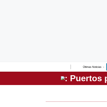
Lo último
Peru Quiosco
Portada
Empresas
Management & Empleo
Economía
Últimas Noticias
Mercados
Perú
Política
Tu Dinero