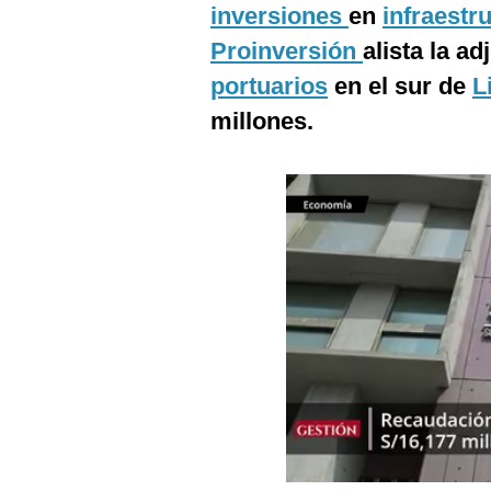
inversiones
en
infraestr
Podcast
Proinversión
alista la a
Gestión TV
portuarios
en el sur de
L
Videos
millones.
Fotogalerías
gestion.pe
¿quiénes
Somos?
Términos
Y
Condiciones
Política
De
Privacidad
Politica