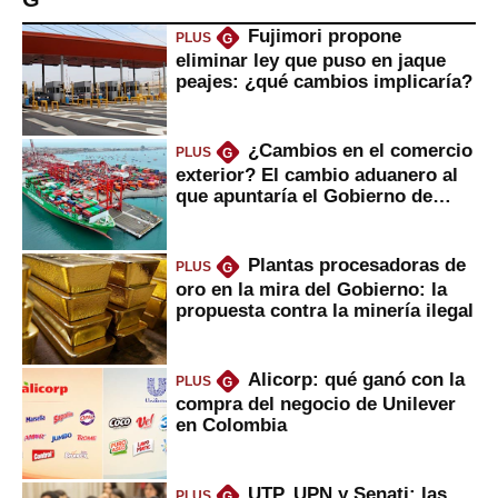
Fujimori propone
PLUS
G
eliminar ley que puso en jaque
peajes: ¿qué cambios implicaría?
¿Cambios en el comercio
PLUS
G
exterior? El cambio aduanero al
que apuntaría el Gobierno de
Fujimori
Plantas procesadoras de
PLUS
G
oro en la mira del Gobierno: la
propuesta contra la minería ilegal
Alicorp: qué ganó con la
PLUS
G
compra del negocio de Unilever
en Colombia
UTP, UPN y Senati: las
PLUS
G