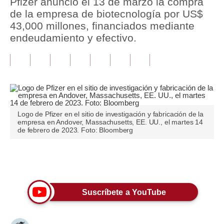
Pfizer anunció el 13 de marzo la compra
de la empresa de biotecnología por US$
Tu Dinero
43,000 millones, financiados mediante
endeudamiento y efectivo.
Finanzas Personales
Inmobiliarias
Plus G
Opinión
Logo de Pfizer en el sitio de investigación y fabricación de la
Editorial
empresa en Andover, Massachusetts, EE. UU., el martes 14
de febrero de 2023. Foto: Bloomberg
Pregunta de hoy
Blogs
Únete a nuestro canal
Tendencias
Suscríbete a YouTube
Lujo
Viajes