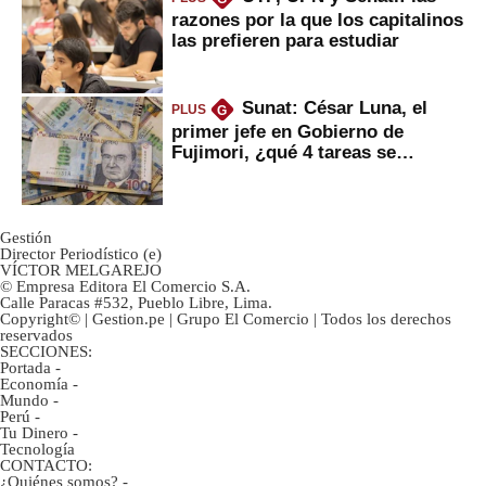
razones por la que los capitalinos
las prefieren para estudiar
Sunat: César Luna, el
PLUS
G
primer jefe en Gobierno de
Fujimori, ¿qué 4 tareas se
marcan urgentes?
Gestión
Director Periodístico (e)
VÍCTOR MELGAREJO
© Empresa Editora El Comercio S.A.
Calle Paracas #532, Pueblo Libre, Lima.
Copyright© | Gestion.pe | Grupo El Comercio | Todos los derechos
reservados
SECCIONES:
Portada
-
Economía
-
Mundo
-
Perú
-
Tu Dinero
-
Tecnología
CONTACTO:
¿Quiénes somos?
-