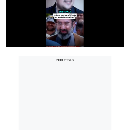
Notas Contratadas
Podcast
Gestión TV
Videos
Fotogalerías
gestion.pe
¿quiénes
Somos?
Términos
Y
Condiciones
Política
De
Privacidad