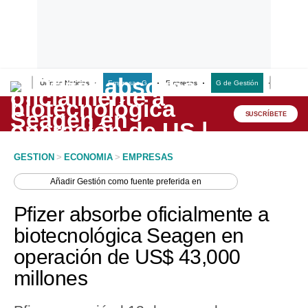
Últimas Noticias
Empresas G
Empresas
G de Gestión
Finanzas
Lo último
Peru Quiosco
SUSCRÍBETE
Portada
GESTION
>
ECONOMIA
>
EMPRESAS
Empresas
Añadir
Gestión
como fuente preferida en
Management & Empleo
Pfizer absorbe oficialmente a
Economía
biotecnológica Seagen en
operación de US$ 43,000
Mercados
millones
Perú
Política