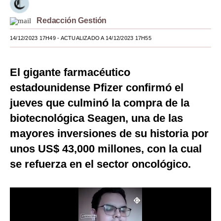
Moda
Redacción Gestión
Estilos
14/12/2023 17H49
- ACTUALIZADO A 14/12/2023 17H55
Mundo
El gigante farmacéutico
EEUU
estadounidense Pfizer confirmó el
México
jueves que culminó la compra de la
España
biotecnológica Seagen, una de las
mayores inversiones de su historia por
Internacional
unos US$ 43,000 millones, con la cual
Tecnología
se refuerza en el sector oncológico.
Club del Suscriptor
Mix
G de Gestión