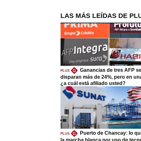
LAS MÁS LEÍDAS DE PL
Ganancias de tres AFP s
G
PLUS
disparan más de 24%, pero en un
¿a cuál está afiliado usted?
Puerto de Chancay: lo qu
G
PLUS
la marcha blanca por uso de tecn