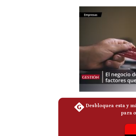
Podcast
Gestión TV
Videos
Fotogalerías
gestion.pe
¿quiénes
Somos?
Términos
Y
Condiciones
Política
De
Privacidad
Politica