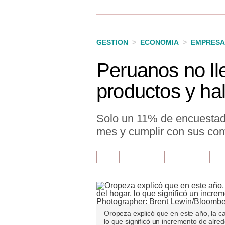
Finanzas Personales
Inmobiliarias
GESTION
>
ECONOMIA
>
EMPRESA
Plus G
Peruanos no lle
Opinión
productos y ha
Editorial
Pregunta de hoy
Solo un 11% de encuestado
mes y cumplir con sus co
Blogs
Tendencias
Lujo
Viajes
Oropeza explicó que en este año, la ca
Moda
lo que significó un incremento de alre