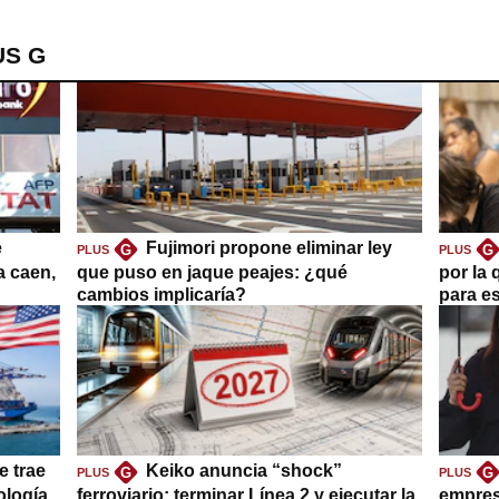
US G
e
Fujimori propone eliminar ley
G
G
PLUS
PLUS
a caen,
que puso en jaque peajes: ¿qué
por la 
cambios implicaría?
para es
e trae
Keiko anuncia “shock”
G
G
PLUS
PLUS
ología
ferroviario: terminar Línea 2 y ejecutar la
empres