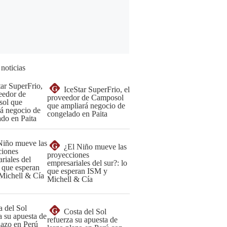
 noticias
G
IceStar SuperFrio, el
proveedor de Camposol
que ampliará negocio de
congelado en Paita
G
¿El Niño mueve las
proyecciones
empresariales del sur?: lo
que esperan ISM y
Michell & Cía
G
Costa del Sol
refuerza su apuesta de