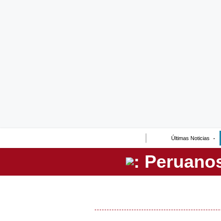
Lo último
Peru Quiosco
Portada
Empresas
Management & Empleo
Economía
Últimas Noticias
Mercados
Perú
Política
Tu Dinero