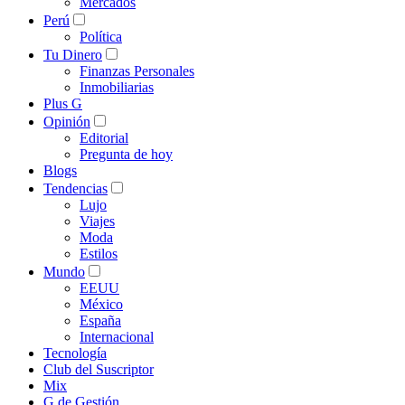
Mercados
Perú
Política
Tu Dinero
Finanzas Personales
Inmobiliarias
Plus G
Opinión
Editorial
Pregunta de hoy
Blogs
Tendencias
Lujo
Viajes
Moda
Estilos
Mundo
EEUU
México
España
Internacional
Tecnología
Club del Suscriptor
Mix
G de Gestión