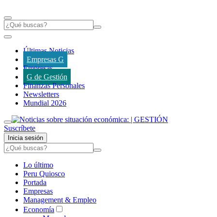
Últimas Noticias
Empresas G
Empresas
G de Gestión
Finanzas Personales
Newsletters
Mundial 2026
Suscríbete
Inicia sesión
Lo último
Peru Quiosco
Portada
Empresas
Management & Empleo
Economía