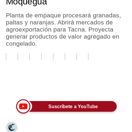
Moquegua
Tu Dinero
Planta de empaque procesará granadas,
paltas y naranjas. Abrirá mercados de
Finanzas Personales
agroexportación para Tacna. Proyecta
Inmobiliarias
generar productos de valor agregado en
congelado.
Plus G
Opinión
Editorial
Pregunta de hoy
Únete a nuestro canal
Blogs
Tendencias
Suscríbete a YouTube
Lujo
Viajes