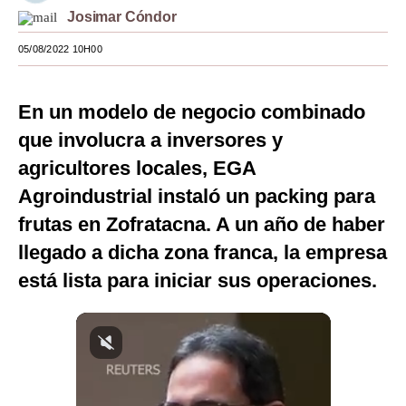
Josimar Cóndor
Moda
05/08/2022 10H00
Estilos
Mundo
En un modelo de negocio combinado
EEUU
que involucra a inversores y
agricultores locales, EGA
México
Agroindustrial instaló un packing para
España
frutas en Zofratacna. A un año de haber
Internacional
llegado a dicha zona franca, la empresa
está lista para iniciar sus operaciones.
Tecnología
Club del Suscriptor
Mix
G de Gestión