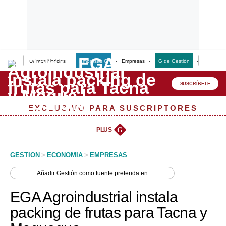
Últimas Noticias
Empresas G
Empresas
G de Gestión
Finanzas
Lo último
Peru Quiosco
SUSCRÍBETE
Portada
EXCLUSIVO PARA SUSCRIPTORES
Empresas
PLUS
G
Management & Empleo
GESTION
>
ECONOMIA
>
EMPRESAS
Economía
Añadir
Gestión
como fuente preferida en
Mercados
EGA Agroindustrial instala
Perú
packing de frutas para Tacna y
Política