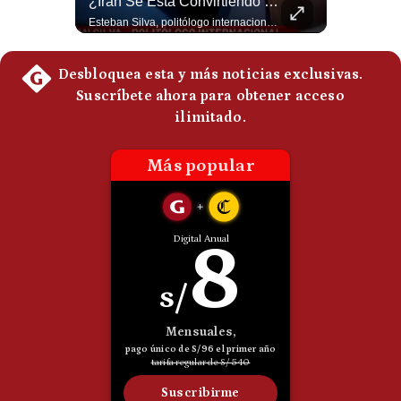
La Frontera Española Colapsa ¿Qué Está Pasando En Ceuta? | Gestión Mundo
¿Irán Se Está Convirtiendo En Un Régimen Militar? | #radar24
La madrugada del 30 de julio de 2026 marcó un antes y un después en el Estrecho de Gibraltar. En cuestión de horas, cerca de 72.000 migrantes marroquíes ingresaron al territorio español de Ceuta, desbordando por completo a una ciudad de apenas 85.000 habitantes. En este video, explicamos los detalles de la emergencia humana y las ramificaciones geopolíticas del conflicto: la trampa de los rumores en redes sociales, el rol de Marruecos, el acercamiento de España a Argelia y la respuesta de la Unión Europea ante las amenazas de suspensión del Tratado Schengen. #Ceuta #España #Marruecos #Geopolitica #PedroSanchez #NoticiasInternacionales #Schengen #Europa #CrisisMigratoria 👉 Suscríbete y activa la campana para no perderte nuestro análisis diario. 🌎 Síguenos en nuestras redes sociales: 📌 Web oficial: https://gestion.pe/mundo/ 📌 LinkedIn: http://bit.ly/3HYIET0 📌 X (Twitter): http://bit.ly/4noZtX9 📌 TikTok: http://bit.ly/4evB6TO
Esteban Silva, politólogo internacional, señala que algunos analistas consideran que la estructura religiosa iraní estaría sirviendo para sostener el poder de una cúpula militar. Explica que la Guardia Revolucionaria está aumentando su influencia sobre la seguridad, las decisiones estratégicas y hasta asuntos económicos como el estrecho de Ormuz. #Iran #GuardiaRevolucionaria #Geopolitica #NoticiasInternacionales #Shorts 👉 Suscríbete y activa la campana para no perderte nuestro análisis diario. 🌎 Síguenos en nuestras redes sociales: 📌 Web oficial: https://gestion.pe/mundo/ 📌 LinkedIn: http://bit.ly/3HYIET0 📌 X (Twitter): http://bit.ly/4noZtX9 📌 TikTok: http://bit.ly/4evB6TO
Politica
De
Cookies
Preguntas
Frecuentes