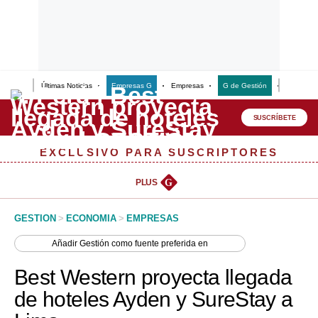
Últimas Noticias
Empresas G
Empresas
G de Gestión
Finanzas
Lo último
Peru Quiosco
SUSCRÍBETE
Portada
EXCLUSIVO PARA SUSCRIPTORES
Empresas
PLUS
G
Management & Empleo
GESTION
>
ECONOMIA
>
EMPRESAS
Economía
Añadir
Gestión
como fuente preferida en
Mercados
Best Western proyecta llegada
Perú
de hoteles Ayden y SureStay a
Política