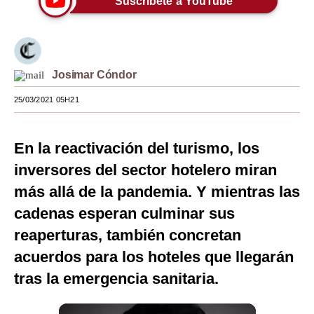
Suscríbete a YouTube
Moda
Estilos
Josimar Cóndor
Mundo
25/03/2021 05H21
EEUU
México
En la reactivación del turismo, los
España
inversores del sector hotelero miran
más allá de la pandemia. Y mientras las
Internacional
cadenas esperan culminar sus
Tecnología
reaperturas, también concretan
Club del Suscriptor
acuerdos para los hoteles que llegarán
Mix
tras la emergencia sanitaria.
G de Gestión