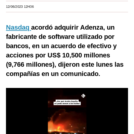
12/06/2023 12H36
Moda
Estilos
Nasdaq
acordó adquirir Adenza, un
Mundo
fabricante de software utilizado por
bancos, en un acuerdo de efectivo y
EEUU
acciones por US$ 10,500 millones
México
(9,766 millones), dijeron este lunes las
España
compañías en un comunicado.
Internacional
Tecnología
Club del Suscriptor
Mix
G de Gestión