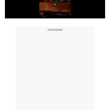
Notas Contratadas
Podcast
Gestión TV
Videos
Fotogalerías
gestion.pe
¿quiénes
Somos?
Términos
Y
Condiciones
Política
De
Privacidad