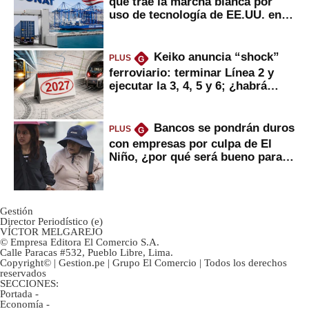
que trae la marcha blanca por
uso de tecnología de EE.UU. en
mercancías
Keiko anuncia “shock”
PLUS
G
ferroviario: terminar Línea 2 y
ejecutar la 3, 4, 5 y 6; ¿habrá
avances?
Bancos se pondrán duros
PLUS
G
con empresas por culpa de El
Niño, ¿por qué será bueno para
ahorristas?
Gestión
Director Periodístico (e)
VÍCTOR MELGAREJO
© Empresa Editora El Comercio S.A.
Calle Paracas #532, Pueblo Libre, Lima.
Copyright© | Gestion.pe | Grupo El Comercio | Todos los derechos
reservados
SECCIONES:
Portada
-
Economía
-