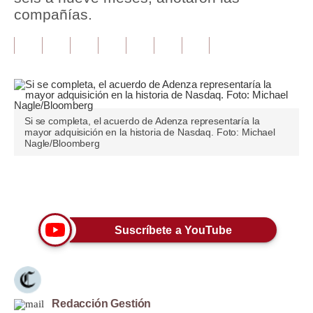
compañías.
Tu Dinero
Finanzas Personales
Inmobiliarias
Plus G
Si se completa, el acuerdo de Adenza representaría la
mayor adquisición en la historia de Nasdaq. Foto: Michael
Opinión
Nagle/Bloomberg
Editorial
Únete a nuestro canal
Pregunta de hoy
Blogs
Suscríbete a YouTube
Tendencias
Lujo
Redacción Gestión
Viajes