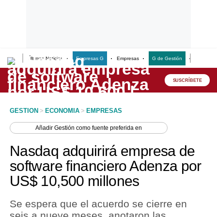
Últimas Noticias
Empresas G
Empresas
G de Gestión
Finanzas
Lo último
Peru Quiosco
SUSCRÍBETE
Portada
GESTION
>
ECONOMIA
>
EMPRESAS
Empresas
Añadir
Gestión
como fuente preferida en
Management & Empleo
Nasdaq adquirirá empresa de
Economía
software financiero Adenza por
US$ 10,500 millones
Mercados
Perú
Se espera que el acuerdo se cierre en
seis a nueve meses, anotaron las
Política