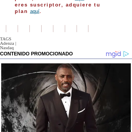
eres suscriptor, adquiere tu
plan
aquí
.
TAGS
Adenza
|
Nasdaq