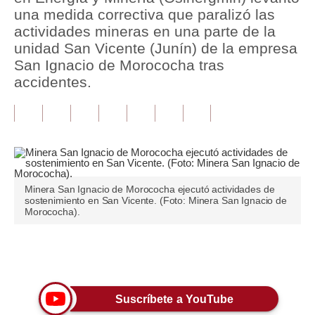
una medida correctiva que paralizó las
Tu Dinero
actividades mineras en una parte de la
unidad San Vicente (Junín) de la empresa
Finanzas Personales
San Ignacio de Morococha tras
accidentes.
Inmobiliarias
Plus G
Opinión
Editorial
Minera San Ignacio de Morococha ejecutó actividades de
Pregunta de hoy
sostenimiento en San Vicente. (Foto: Minera San Ignacio de
Morococha).
Blogs
Tendencias
Únete a nuestro canal
Lujo
Suscríbete a YouTube
Viajes