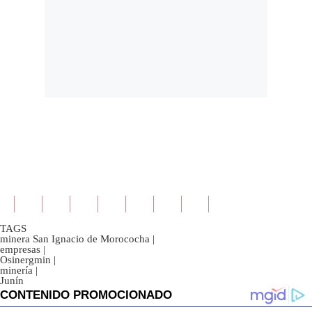
TAGS
minera San Ignacio de Morococha
|
empresas
|
Osinergmin
|
minería
|
Junín