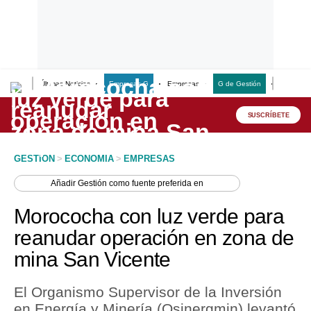
Últimas Noticias
Empresas G
Empresas
G de Gestión
Finanzas
Lo último
Peru Quiosco
SUSCRÍBETE
Portada
GESTION
>
ECONOMIA
>
EMPRESAS
Empresas
Añadir
Gestión
como fuente preferida en
Management & Empleo
Morococha con luz verde para
Economía
reanudar operación en zona de
mina San Vicente
Mercados
Perú
El Organismo Supervisor de la Inversión
en Energía y Minería (Osinergmin) levantó
Política