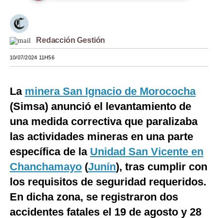
Moda
Estilos
Redacción Gestión
Mundo
10/07/2024 11H56
EEUU
La
minera San Ignacio de Morococha
México
(Simsa) anunció el levantamiento de
España
una medida correctiva que paralizaba
Internacional
las actividades mineras en una parte
específica de la
Unidad San Vicente en
Tecnología
Chanchamayo
(
Junín
), tras cumplir con
Club del Suscriptor
los requisitos de seguridad requeridos.
Mix
En dicha zona, se registraron dos
G de Gestión
accidentes fatales el 19 de agosto y 28