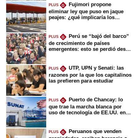
Fujimori propone
PLUS
G
eliminar ley que puso en jaque
peajes: ¿qué implicaría los
usuarios?
Perú se “bajó del barco”
PLUS
G
de crecimiento de países
emergentes: esto se perdió desde
2022
UTP, UPN y Senati: las
PLUS
G
razones por la que los capitalinos
las prefieren para estudiar
Puerto de Chancay: lo
PLUS
G
que trae la marcha blanca por
uso de tecnología de EE.UU. en
mercancías
Peruanos que venden
PLUS
G