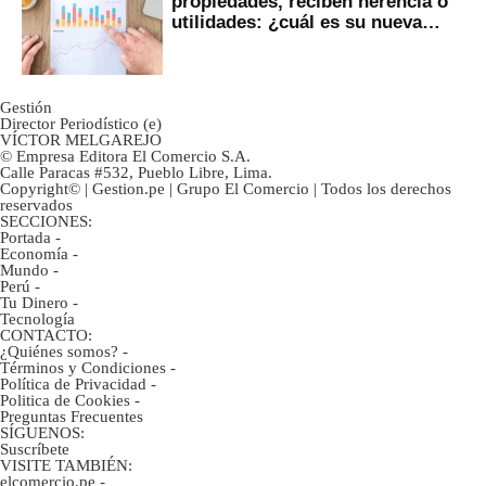
propiedades, reciben herencia o
utilidades: ¿cuál es su nueva
inversión clave?
Gestión
Director Periodístico (e)
VÍCTOR MELGAREJO
© Empresa Editora El Comercio S.A.
Calle Paracas #532, Pueblo Libre, Lima.
Copyright© | Gestion.pe | Grupo El Comercio | Todos los derechos
reservados
SECCIONES:
Portada
-
Economía
-
Mundo
-
Perú
-
Tu Dinero
-
Tecnología
CONTACTO:
¿Quiénes somos?
-
Términos y Condiciones
-
Política de Privacidad
-
Politica de Cookies
-
Preguntas Frecuentes
SÍGUENOS:
Suscríbete
VISITE TAMBIÉN:
elcomercio.pe
-