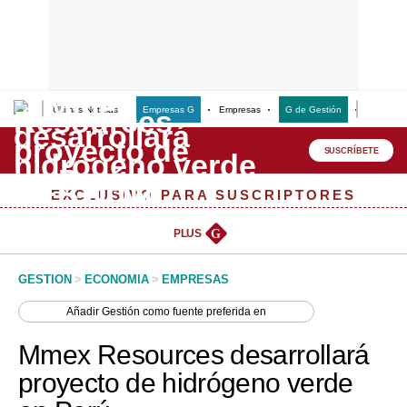
Últimas Noticias
Empresas G
Empresas
G de Gestión
Finanzas
Lo último
Peru Quiosco
SUSCRÍBETE
Portada
EXCLUSIVO PARA SUSCRIPTORES
Empresas
PLUS
G
Management & Empleo
GESTION
>
ECONOMIA
>
EMPRESAS
Economía
Añadir
Gestión
como fuente preferida en
Mercados
Mmex Resources desarrollará
Perú
proyecto de hidrógeno verde
Política