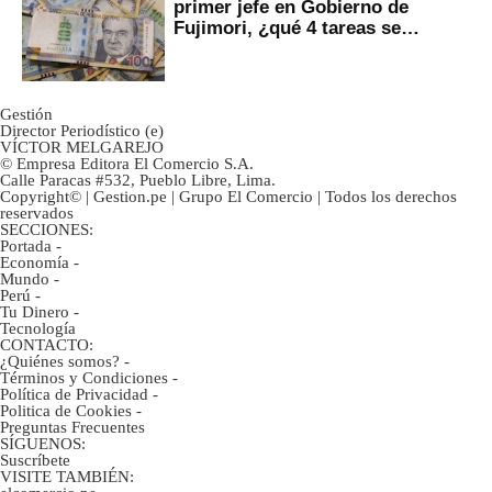
primer jefe en Gobierno de
Fujimori, ¿qué 4 tareas se
marcan urgentes?
Gestión
Director Periodístico (e)
VÍCTOR MELGAREJO
© Empresa Editora El Comercio S.A.
Calle Paracas #532, Pueblo Libre, Lima.
Copyright© | Gestion.pe | Grupo El Comercio | Todos los derechos
reservados
SECCIONES:
Portada
-
Economía
-
Mundo
-
Perú
-
Tu Dinero
-
Tecnología
CONTACTO:
¿Quiénes somos?
-
Términos y Condiciones
-
Política de Privacidad
-
Politica de Cookies
-
Preguntas Frecuentes
SÍGUENOS:
Suscríbete
VISITE TAMBIÉN: