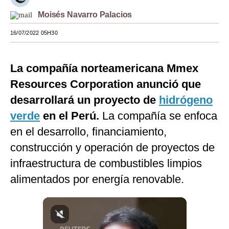
Moisés Navarro Palacios
Moda
16/07/2022 05H30
Estilos
Mundo
La compañía norteamericana Mmex
EEUU
Resources Corporation anunció que
México
desarrollará un proyecto de
hidrógeno
verde
en el Perú.
La compañía se enfoca
España
en el desarrollo, financiamiento,
Internacional
construcción y operación de proyectos de
Tecnología
infraestructura de combustibles limpios
alimentados por energía renovable.
Club del Suscriptor
Mix
G de Gestión