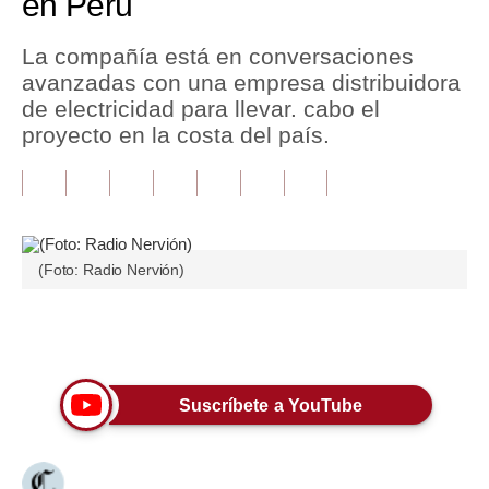
en Perú
Tu Dinero
La compañía está en conversaciones
avanzadas con una empresa distribuidora
Finanzas Personales
de electricidad para llevar. cabo el
Inmobiliarias
proyecto en la costa del país.
Plus G
Opinión
Editorial
(Foto: Radio Nervión)
Pregunta de hoy
Únete a nuestro canal
Blogs
Tendencias
Suscríbete a YouTube
Lujo
Viajes