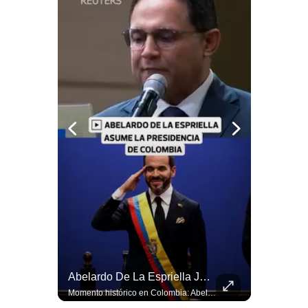
Notas Contratadas
Podcast
Gestión TV
Videos
Fotogalerías
gestion.pe
¿quiénes
Somos?
Términos
Y
Condiciones
¿Irán Se Está Convirtiendo En Un Régimen Militar? | #radar24
Abelardo De La Espriella Juramenta Como Nuevo Presidente | Gestión Mundo
Política
Esteban Silva, politólogo internacional, señala que algunos analistas consideran que la estructura religiosa iraní estaría sirviendo para sostener el poder de una cúpula militar. Explica que la Guardia Revolucionaria está aumentando su influencia sobre la seguridad, las decisiones estratégicas y hasta asuntos económicos como el estrecho de Ormuz. #Iran #GuardiaRevolucionaria #Geopolitica #NoticiasInternacionales #Shorts 👉 Suscríbete y activa la campana para no perderte nuestro análisis diario. 🌎 Síguenos en nuestras redes sociales: 📌 Web oficial: https://gestion.pe/mundo/ 📌 LinkedIn: http://bit.ly/3HYIET0 📌 X (Twitter): http://bit.ly/4noZtX9 📌 TikTok: http://bit.ly/4evB6TO
Momento histórico en Colombia: Abelardo de la Espriella prestó juramento y recibió la banda presidencial en la Arena USC de Cali, convirtiéndose oficialmente en el nuevo Presidente de la República para el periodo 2026-2030. Por primera vez en la historia reciente del país, la investidura presidencial se celebró fuera de Bogotá. ¿Qué opinas del inicio de este nuevo mandato constitucional? #DeLaEspriella #Colombia #PosesionPresidencial #Cali #Shorts 👉 Suscríbete y activa la campana para no perderte nuestro análisis diario. 🌎 Síguenos en nuestras redes sociales: 📌 Web oficial: https://gestion.pe/mundo/ 📌 LinkedIn: http://bit.ly/3HYIET0 📌 X (Twitter): http://bit.ly/4noZtX9 📌 TikTok: http://bit.ly/4evB6TO
De
Privacidad