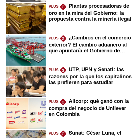
Plantas procesadoras de
PLUS
G
oro en la mira del Gobierno: la
propuesta contra la minería ilegal
¿Cambios en el comercio
PLUS
G
exterior? El cambio aduanero al
que apuntaría el Gobierno de
Fujimori
UTP, UPN y Senati: las
PLUS
G
razones por la que los capitalinos
las prefieren para estudiar
Alicorp: qué ganó con la
PLUS
G
compra del negocio de Unilever
en Colombia
Sunat: César Luna, el
PLUS
G