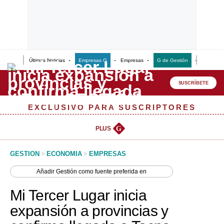
Últimas Noticias
Empresas G
Empresas
G de Gestión
Finanzas
Lo último
Peru Quiosco
SUSCRÍBETE
Portada
EXCLUSIVO PARA SUSCRIPTORES
Empresas
PLUS
G
Management & Empleo
GESTION
>
ECONOMIA
>
EMPRESAS
Economía
Añadir
Gestión
como fuente preferida en
Mercados
Mi Tercer Lugar inicia
Perú
expansión a provincias y
Política