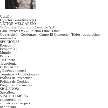
ahorristas?
Gestión
Director Periodístico (e)
VÍCTOR MELGAREJO
© Empresa Editora El Comercio S.A.
Calle Paracas #532, Pueblo Libre, Lima.
Copyright© | Gestion.pe | Grupo El Comercio | Todos los derechos
reservados
SECCIONES:
Portada
-
Economía
-
Mundo
-
Perú
-
Tu Dinero
-
Tecnología
CONTACTO:
¿Quiénes somos?
-
Términos y Condiciones
-
Política de Privacidad
-
Politica de Cookies
-
Preguntas Frecuentes
SÍGUENOS:
Suscríbete
VISITE TAMBIÉN:
elcomercio.pe
-
clubelcomercio.pe
-
depor.com
-