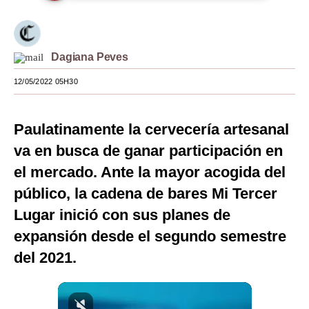
Moda
Estilos
Dagiana Peves
Mundo
12/05/2022 05H30
EEUU
Paulatinamente la cervecería artesanal
México
va en busca de ganar participación en
España
el mercado. Ante la mayor acogida del
Internacional
público, la cadena de bares Mi Tercer
Lugar inició con sus planes de
Tecnología
expansión desde el segundo semestre
Club del Suscriptor
del 2021.
Mix
G de Gestión