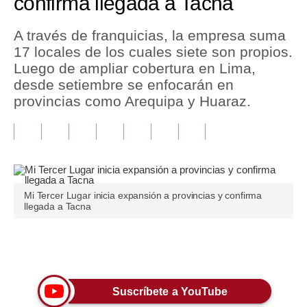
confirma llegada a Tacna
Tu Dinero
A través de franquicias, la empresa suma
17 locales de los cuales siete son propios.
Finanzas Personales
Luego de ampliar cobertura en Lima,
Inmobiliarias
desde setiembre se enfocarán en
provincias como Arequipa y Huaraz.
Plus G
Opinión
Editorial
Pregunta de hoy
Mi Tercer Lugar inicia expansión a provincias y confirma
llegada a Tacna
Blogs
Tendencias
Únete a nuestro canal
Lujo
Suscríbete a YouTube
Viajes