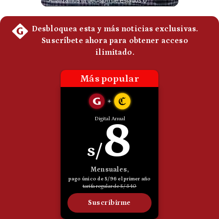
Un eventual control iraní sobre el estrecho de Ormuz cambiaría radicalmente el equilibrio de poder, así lo explicó el analista Roberto Heimovits. Además, explicó que países como Arabia Saudita, Qatar, Emiratos Árabes Unidos, Irak y Kuwait dependen de esa ruta para exportar petróleo, gas y fertilizantes. #Geopolitica #Irán #EstrechoDeOrmuz #Petroleo #NoticiasInternacionales #RobertoHeimovits #Shorts 👉 Suscríbete y activa la campana para no perderte nuestro análisis diario. 🌎 Síguenos en nuestras redes sociales: 📌 Web oficial: https://gestion.pe/mundo/ 📌 LinkedIn: http://bit.ly/3HYIET0 📌 X (Twitter): http://bit.ly/4noZtX9 📌 TikTok: http://bit.ly/4evB6TO
Analizamos la decisión de Estados Unidos de imponer nuevos aranceles a Perú y otros 59 países por presuntos incumplimientos relacionados con el trabajo forzoso. Esta medida amenaza envíos peruanos valorados en más de US$ 5.300 millones, lo que representa casi la mitad de todo lo que el Perú exportó al mercado estadounidense el año pasado. #EconomiaPeru #ExportacionesPeru #DonaldTrump #Aranceles #ComercioExterior #ArancelesTrump #NoticiasPeru #EEUU 👉 Suscríbete y activa la campana para no perderte nuestro análisis diario. 🌎 Síguenos en nuestras redes sociales: 📌 Web oficial: https://gestion.pe/mundo/ 📌 LinkedIn: http://bit.ly/3HYIET0 📌 X (Twitter): http://bit.ly/4noZtX9 📌 TikTok: http://bit.ly/4evB6TO
Politica
De
Cookies
Preguntas
Frecuentes