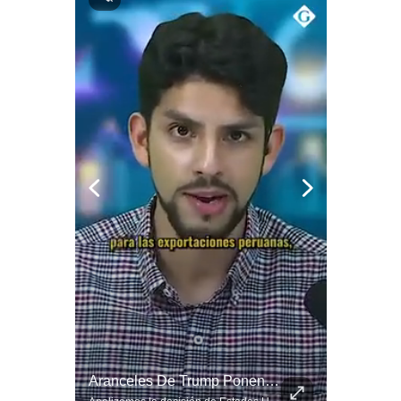
Notas Contratadas
Podcast
Gestión TV
Videos
Fotogalerías
gestion.pe
¿quiénes
Somos?
Términos
Y
Condiciones
Política
¿Qué Pasa Si Irán CIERRA El Estrecho De Ormuz? | #radar24
Aranceles De Trump Ponen Bajo Presión A Las Exportaciones Del Perú | #EnClaveEconómica
De
Privacidad