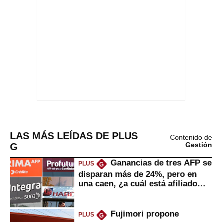
LAS MÁS LEÍDAS DE PLUS
Contenido de
G
Gestión
Ganancias de tres AFP se
PLUS
G
disparan más de 24%, pero en
una caen, ¿a cuál está afiliado
usted?
Fujimori propone
PLUS
G