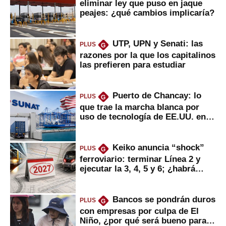
eliminar ley que puso en jaque
peajes: ¿qué cambios implicaría?
UTP, UPN y Senati: las
PLUS
G
razones por la que los capitalinos
las prefieren para estudiar
Puerto de Chancay: lo
PLUS
G
que trae la marcha blanca por
uso de tecnología de EE.UU. en
mercancías
Keiko anuncia “shock”
PLUS
G
ferroviario: terminar Línea 2 y
ejecutar la 3, 4, 5 y 6; ¿habrá
avances?
Bancos se pondrán duros
PLUS
G
con empresas por culpa de El
Niño, ¿por qué será bueno para