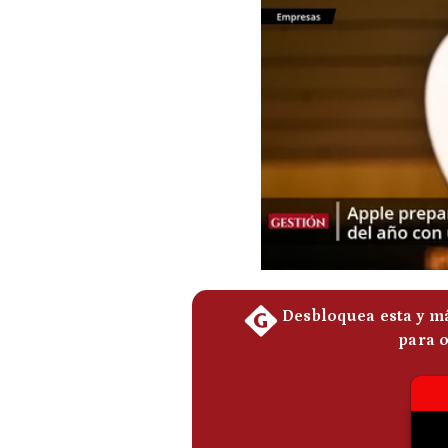
Podcast
Gestión TV
Videos
Fotogalerías
gestion.pe
¿quiénes
Somos?
Términos
Y
Condiciones
Política
De
Privacidad
Politica