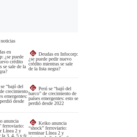
 noticias
G
Deudas en Infocorp:
¿se puede pedir nuevo
crédito mientras se sale
de la lista negra?
G
Perú se “bajó del
barco” de crecimiento de
países emergentes: esto se
perdió desde 2022
G
Keiko anuncia
“shock” ferroviario:
terminar Línea 2 y