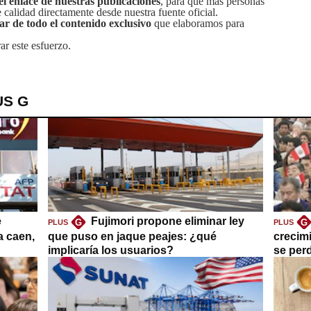
el enlace de nuestras publicaciones
, para que más personas
calidad directamente desde nuestra fuente oficial.
tar de todo el contenido exclusivo
que elaboramos para
ar este esfuerzo.
US G
e
Fujimori propone eliminar ley
G
G
PLUS
PLUS
a caen,
que puso en jaque peajes: ¿qué
crecim
implicaría los usuarios?
se per