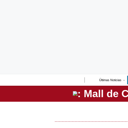
Lo último
Peru Quiosco
Portada
Empresas
Management & Empleo
Economía
Últimas Noticias
Mercados
Perú
Política
Tu Dinero