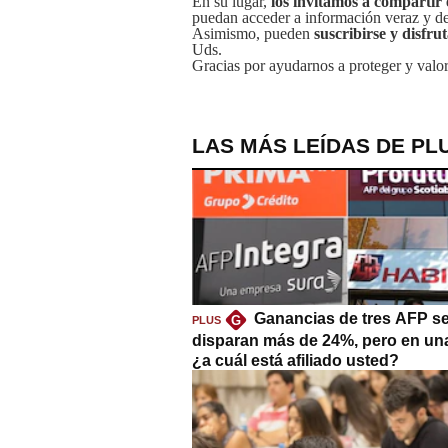
En su lugar,
los invitamos a compartir 
puedan acceder a información veraz y de 
Asimismo, pueden
suscribirse y disfru
Uds.
Gracias por ayudarnos a proteger y valor
LAS MÁS LEÍDAS DE PL
Ganancias de tres AFP s
G
PLUS
disparan más de 24%, pero en un
¿a cuál está afiliado usted?