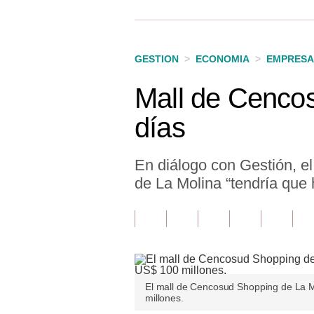
Finanzas Personales
Inmobiliarias
GESTION
>
ECONOMIA
>
EMPRESA
Plus G
Mall de Cencos
Opinión
días
Editorial
Pregunta de hoy
En diálogo con Gestión, e
de La Molina “tendría que
Blogs
Tendencias
Lujo
Viajes
El mall de Cencosud Shopping de La M
millones.
Moda