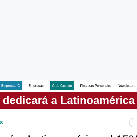
Empresas G
Empresas
G de Gestión
Finanzas Personales
Newsletters
S