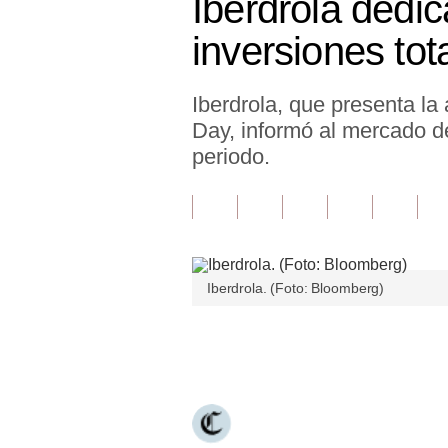
Iberdrola dedi
Finanzas Personales
inversiones tot
Inmobiliarias
Iberdrola, que presenta la
Plus G
Day, informó al mercado de
Opinión
periodo.
Editorial
Pregunta de hoy
Blogs
Iberdrola. (Foto: Bloomberg)
Tendencias
Únete a nuestro canal
Lujo
Viajes
Moda