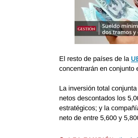
Podcast
Gestión TV
Videos
Fotogalerías
El resto de países de la
U
concentrarán en conjunto 
gestion.pe
¿quiénes
Somos?
La inversión total conjunt
Términos
netos descontados los 5,0
Y
Condiciones
estratégicos; y la compañí
Política
neto de entre 5,600 y 5,80
De
Privacidad
Politica