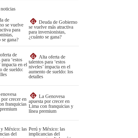
 noticias
G
Deuda de Gobierno
se vuelve más atractiva
para inversionistas,
¿cuánto se gana?
G
Alta oferta de
talentos para ‘estos
niveles’ impacta en el
aumento de sueldo: los
detalles
G
La Genovesa
apuesta por crecer en
Lima con franquicias y
línea premium
Perú y México: las
implicancias del