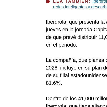
De
LEA TAMBIÉN:
Iberdro
Cookies
redes inteligentes y descar
Preguntas
Frecuentes
Iberdrola, que presenta la 
jueves en la jornada Capi
de que prevé distribuir 11
en el periodo.
La compañía, que planea c
2026, incluye en su plan 
de su filial estadounidens
81.6%.
Dentro de los 41,000 millo
Iberdrola, que tiene alian