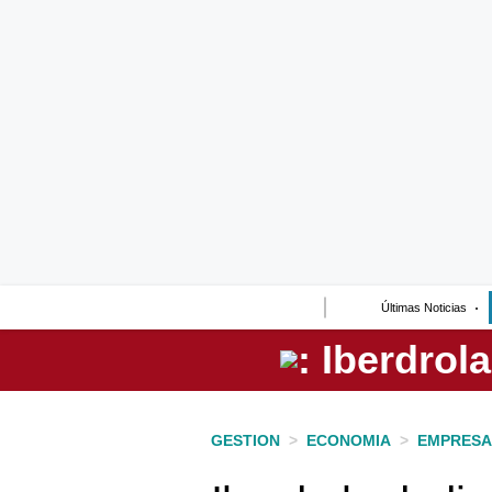
Lo último
Peru Quiosco
Portada
Empresas
Management & Empleo
Economía
Últimas Noticias
Mercados
Perú
Política
GESTION
>
ECONOMIA
>
EMPRESA
Tu Dinero