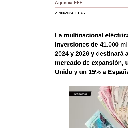
Agencia EFE
Estilos
21/03/2024 11H45
Mundo
EEUU
La multinacional eléctri
México
inversiones de 41,000 mi
España
2024 y 2026 y destinará 
mercado de expansión, u
Internacional
Unido y un 15% a España
Tecnología
Club del Suscriptor
Mix
G de Gestión
Notas Contratadas