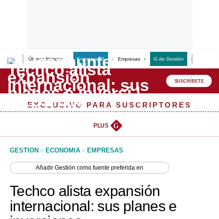
Últimas Noticias
Empresas G
Empresas
G de Gestión
Finanzas
Lo último
Peru Quiosco
SUSCRÍBETE
Portada
EXCLUSIVO PARA SUSCRIPTORES
Empresas
PLUS
G
Management & Empleo
GESTION
>
ECONOMIA
>
EMPRESAS
Economía
Añadir
Gestión
como fuente preferida en
Mercados
Techco alista expansión
Perú
internacional: sus planes e
Política