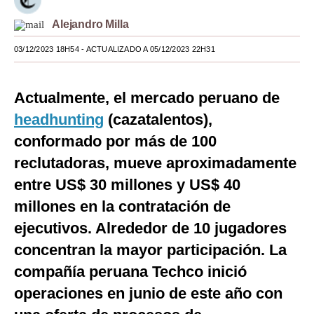
Moda
Alejandro Milla
Estilos
03/12/2023 18H54
- ACTUALIZADO A 05/12/2023 22H31
Mundo
Actualmente, el mercado peruano de
EEUU
headhunting
(cazatalentos),
México
conformado por más de 100
reclutadoras, mueve aproximadamente
España
entre US$ 30 millones y US$ 40
Internacional
millones en la contratación de
Tecnología
ejecutivos. Alrededor de 10 jugadores
Club del Suscriptor
concentran la mayor participación. La
compañía peruana Techco inició
Mix
operaciones en junio de este año con
G de Gestión