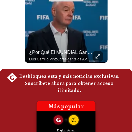
Politica
De
Cookies
Preguntas
Frecuentes
El Petróleo Cae, Pero Podría Dispararse Nuevamente | #radar24
¿Por Qué El MUNDIAL Gana Menos Que La NFL? | #EnClaveEconómica
Los precios internacionales del petróleo retrocedieron ante la posibilidad de un acuerdo para reabrir el estrecho de Ormuz. Sin embargo, la caída responde solo a una expectativa diplomática y un nuevo ataque contra un buque podría hacer regresar rápidamente la prima de riesgo. #Petroleo #EstrechoDeOrmuz #EconomiaGlobal #MercadoPetrolero #Crudo #NoticiasEconomicas #Geopolitica #Shorts 👉 Suscríbete y activa la campana para no perderte nuestro análisis diario. 🌎 Síguenos en nuestras redes sociales: 📌 Web oficial: https://gestion.pe/mundo/ 📌 LinkedIn: http://bit.ly/3HYIET0 📌 X (Twitter): http://bit.ly/4noZtX9 📌 TikTok: http://bit.ly/4evB6TO
Luis Carrillo Pinto, presidente de APEMD,compara el negocio de la Copa del Mundo con las principales ligas estadounidenses: la FIFA recauda alrededor de US$15,000 millones en cuatro años, mientras que la NFL genera cerca de US$20,000 millones en solo un año. El Presidente de la Asociación Peruana de Marketing Deportivo explica los planes de Infantino para vender el 20% de una nueva empresa encargada de los activos comerciales del Mundial. #FIFA #NFL #MarketingDeportivo #LuisCarrilloPinto #APEMD #Mundial #Futbol #Deportes #Negocios #Shorts 👉 Suscríbete y activa la campana para no perderte nuestro análisis diario. 🌎 Síguenos en nuestras redes sociales: 📌 Web oficial: https://gestion.pe/mundo/ 📌 LinkedIn: http://bit.ly/3HYIET0 📌 X (Twitter): http://bit.ly/4noZtX9 📌 TikTok: http://bit.ly/4evB6TO