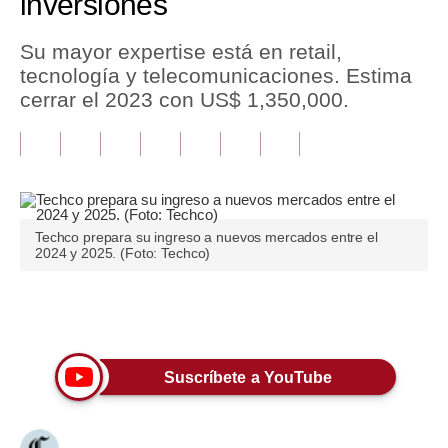
inversiones
Tu Dinero
Su mayor expertise está en retail,
tecnología y telecomunicaciones. Estima
Finanzas Personales
cerrar el 2023 con US$ 1,350,000.
Inmobiliarias
Plus G
Opinión
Techco prepara su ingreso a nuevos mercados entre el
Editorial
2024 y 2025. (Foto: Techco)
Pregunta de hoy
Únete a nuestro canal
Blogs
Tendencias
Suscríbete a YouTube
Lujo
Viajes