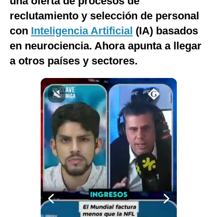
una oferta de procesos de
Notas Contratadas
reclutamiento y selección de personal
con
Inteligencia Artificial
(IA) basados
Podcast
en neurociencia. Ahora apunta a llegar
Gestión TV
a otros países y sectores.
Videos
Fotogalerías
gestion.pe
¿quiénes
Somos?
Términos
Y
Condiciones
Política
De
Privacidad