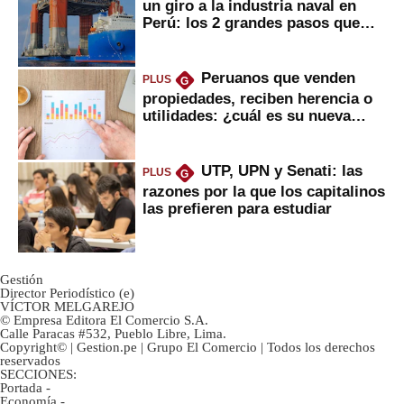
un giro a la industria naval en
Perú: los 2 grandes pasos que
daría
Peruanos que venden
PLUS
G
propiedades, reciben herencia o
utilidades: ¿cuál es su nueva
inversión clave?
UTP, UPN y Senati: las
PLUS
G
razones por la que los capitalinos
las prefieren para estudiar
Gestión
Director Periodístico (e)
VÍCTOR MELGAREJO
© Empresa Editora El Comercio S.A.
Calle Paracas #532, Pueblo Libre, Lima.
Copyright© | Gestion.pe | Grupo El Comercio | Todos los derechos
reservados
SECCIONES:
Portada
-
Economía
-