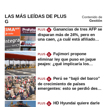
LAS MÁS LEÍDAS DE PLUS
Contenido de
G
Gestión
Ganancias de tres AFP se
PLUS
G
disparan más de 24%, pero en
una caen, ¿a cuál está afiliado
usted?
Fujimori propone
PLUS
G
eliminar ley que puso en jaque
peajes: ¿qué implicaría los
usuarios?
Perú se “bajó del barco”
PLUS
G
de crecimiento de países
emergentes: esto se perdió desde
2022
HD Hyundai quiere darle
PLUS
G