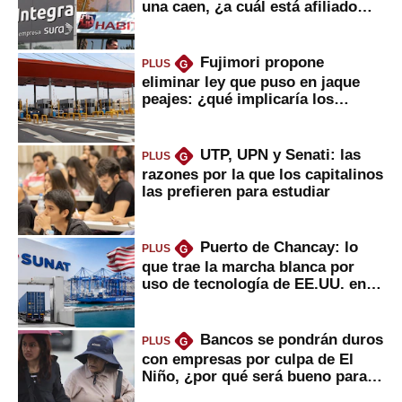
una caen, ¿a cuál está afiliado
usted?
Fujimori propone
PLUS
G
eliminar ley que puso en jaque
peajes: ¿qué implicaría los
usuarios?
UTP, UPN y Senati: las
PLUS
G
razones por la que los capitalinos
las prefieren para estudiar
Puerto de Chancay: lo
PLUS
G
que trae la marcha blanca por
uso de tecnología de EE.UU. en
mercancías
Bancos se pondrán duros
PLUS
G
con empresas por culpa de El
Niño, ¿por qué será bueno para
ahorristas?