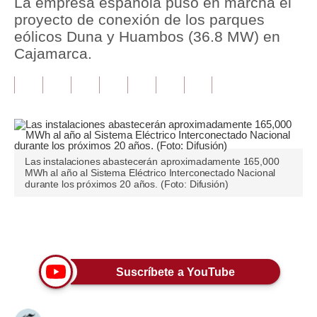
La empresa española puso en marcha el
proyecto de conexión de los parques
Tu Dinero
eólicos Duna y Huambos (36.8 MW) en
Cajamarca.
Finanzas Personales
Inmobiliarias
Plus G
Opinión
Las instalaciones abastecerán aproximadamente 165,000
Editorial
MWh al año al Sistema Eléctrico Interconectado Nacional
durante los próximos 20 años. (Foto: Difusión)
Pregunta de hoy
Blogs
Únete a nuestro canal
Tendencias
Suscríbete a YouTube
Lujo
Viajes