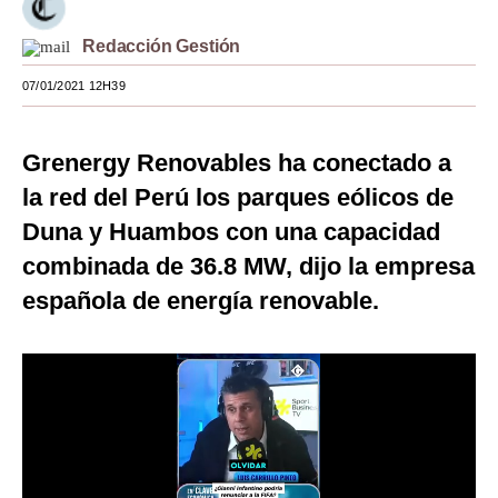
Moda
Redacción Gestión
Estilos
07/01/2021 12H39
Mundo
Grenergy Renovables ha conectado a
EEUU
la red del Perú los parques eólicos de
México
Duna y Huambos con una capacidad
España
combinada de 36.8 MW, dijo la empresa
española de energía renovable.
Internacional
Tecnología
Club del Suscriptor
Mix
G de Gestión