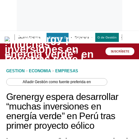
Últimas Noticias
Empresas G
Empresas
G de Gestión
Finanzas
Lo último
Peru Quiosco
SUSCRÍBETE
Portada
GESTION
>
ECONOMIA
>
EMPRESAS
Empresas
Añadir
Gestión
como fuente preferida en
Management & Empleo
Grenergy espera desarrollar
Economía
“muchas inversiones en
energía verde” en Perú tras
Mercados
primer proyecto eólico
Perú
Política