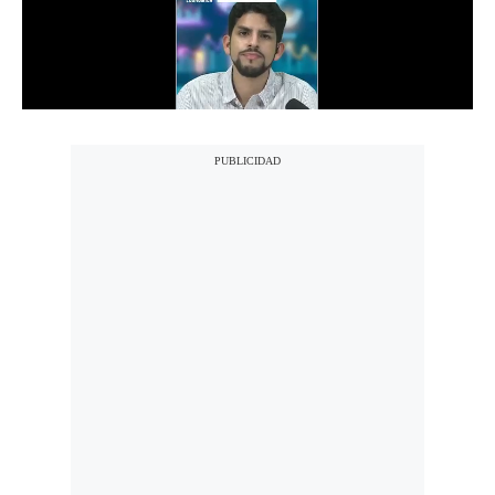
Notas Contratadas
Podcast
Gestión TV
Videos
Fotogalerías
gestion.pe
¿quiénes
Somos?
Términos
Y
Condiciones
Política
De
Privacidad