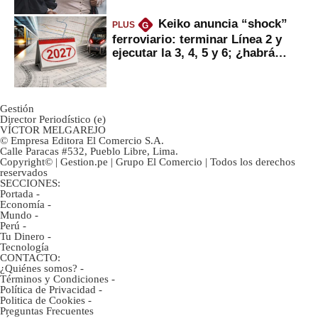
Keiko anuncia “shock”
PLUS
G
ferroviario: terminar Línea 2 y
ejecutar la 3, 4, 5 y 6; ¿habrá
avances?
Gestión
Director Periodístico (e)
VÍCTOR MELGAREJO
© Empresa Editora El Comercio S.A.
Calle Paracas #532, Pueblo Libre, Lima.
Copyright© | Gestion.pe | Grupo El Comercio | Todos los derechos
reservados
SECCIONES:
Portada
-
Economía
-
Mundo
-
Perú
-
Tu Dinero
-
Tecnología
CONTACTO:
¿Quiénes somos?
-
Términos y Condiciones
-
Política de Privacidad
-
Politica de Cookies
-
Preguntas Frecuentes