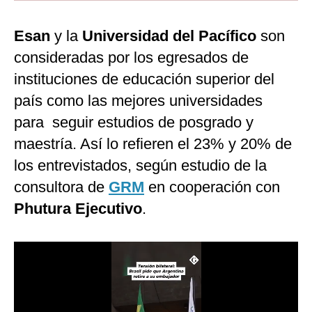
Moda
Esan
y la
Universidad del Pacífico
son
Estilos
consideradas por los egresados de
instituciones de educación superior del
Mundo
país como las mejores universidades
EEUU
para seguir estudios de posgrado y
México
maestría. Así lo refieren el 23% y 20% de
España
los entrevistados, según estudio de la
consultora de
GRM
en cooperación con
Internacional
Phutura Ejecutivo
.
Tecnología
Club del Suscriptor
Mix
G de Gestión