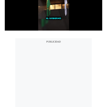
Notas Contratadas
Podcast
Gestión TV
Videos
Fotogalerías
gestion.pe
¿quiénes
Somos?
Términos
Y
Condiciones
Política
De
Privacidad