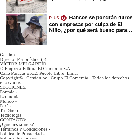
avances?
Bancos se pondrán duros
PLUS
G
con empresas por culpa de El
Niño, ¿por qué será bueno para
ahorristas?
Gestión
Director Periodístico (e)
VÍCTOR MELGAREJO
© Empresa Editora El Comercio S.A.
Calle Paracas #532, Pueblo Libre, Lima.
Copyright© | Gestion.pe | Grupo El Comercio | Todos los derechos
reservados
SECCIONES:
Portada
-
Economía
-
Mundo
-
Perú
-
Tu Dinero
-
Tecnología
CONTACTO:
¿Quiénes somos?
-
Términos y Condiciones
-
Política de Privacidad
-
Politica de Cookies
-