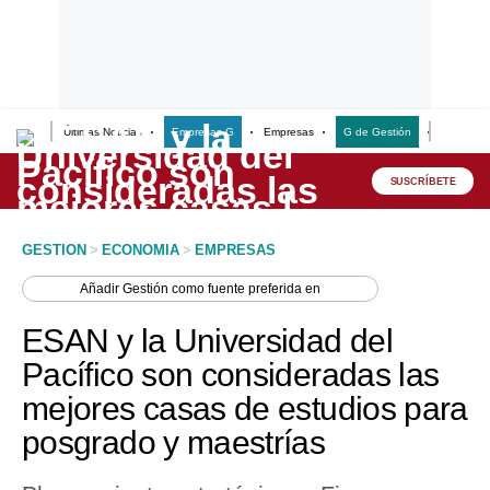
Últimas Noticias
Empresas G
Empresas
G de Gestión
Finanzas
Lo último
Peru Quiosco
SUSCRÍBETE
Portada
GESTION
>
ECONOMIA
>
EMPRESAS
Empresas
Añadir
Gestión
como fuente preferida en
Management & Empleo
ESAN y la Universidad del
Economía
Pacífico son consideradas las
mejores casas de estudios para
Mercados
posgrado y maestrías
Perú
Política