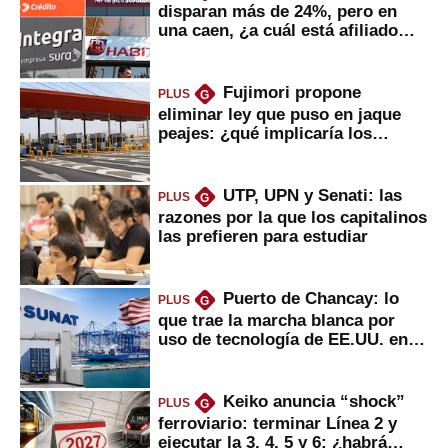
disparan más de 24%, pero en
una caen, ¿a cuál está afiliado
usted?
Fujimori propone
PLUS
G
eliminar ley que puso en jaque
peajes: ¿qué implicaría los
usuarios?
UTP, UPN y Senati: las
PLUS
G
razones por la que los capitalinos
las prefieren para estudiar
Puerto de Chancay: lo
PLUS
G
que trae la marcha blanca por
uso de tecnología de EE.UU. en
mercancías
Keiko anuncia “shock”
PLUS
G
ferroviario: terminar Línea 2 y
ejecutar la 3, 4, 5 y 6; ¿habrá