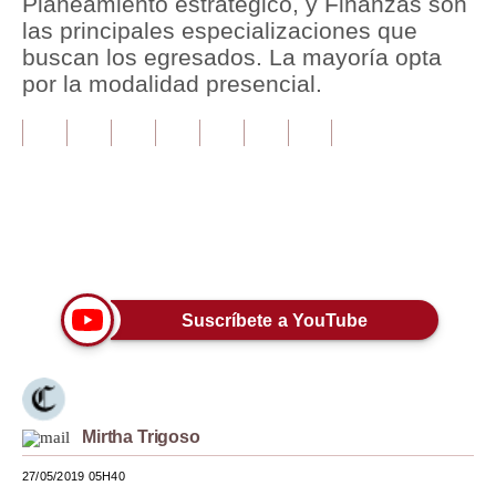
Planeamiento estratégico, y Finanzas son
las principales especializaciones que
Tu Dinero
buscan los egresados. La mayoría opta
por la modalidad presencial.
Finanzas Personales
Inmobiliarias
Plus G
Opinión
Únete a nuestro canal
Editorial
Pregunta de hoy
Suscríbete a YouTube
Blogs
Tendencias
Mirtha Trigoso
Lujo
27/05/2019 05H40
Viajes