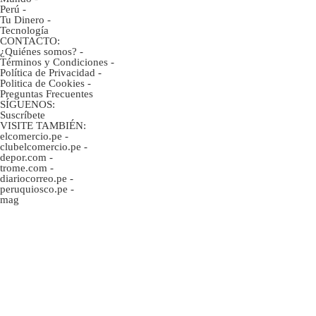
Perú
-
Tu Dinero
-
Tecnología
CONTACTO:
¿Quiénes somos?
-
Términos y Condiciones
-
Política de Privacidad
-
Politica de Cookies
-
Preguntas Frecuentes
SÍGUENOS:
Suscríbete
VISITE TAMBIÉN:
elcomercio.pe
-
clubelcomercio.pe
-
depor.com
-
trome.com
-
diariocorreo.pe
-
peruquiosco.pe
-
mag