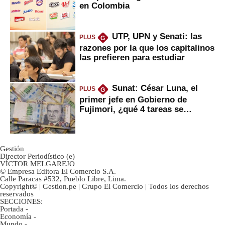
en Colombia
UTP, UPN y Senati: las
PLUS
G
razones por la que los capitalinos
las prefieren para estudiar
Sunat: César Luna, el
PLUS
G
primer jefe en Gobierno de
Fujimori, ¿qué 4 tareas se
marcan urgentes?
Gestión
Director Periodístico (e)
VÍCTOR MELGAREJO
© Empresa Editora El Comercio S.A.
Calle Paracas #532, Pueblo Libre, Lima.
Copyright© | Gestion.pe | Grupo El Comercio | Todos los derechos
reservados
SECCIONES:
Portada
-
Economía
-
Mundo
-