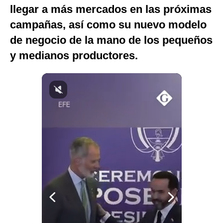
llegar a más mercados en las próximas
Notas Contratadas
campañas, así como su nuevo modelo
Podcast
de negocio de la mano de los pequeños
Gestión TV
y medianos productores.
Videos
Fotogalerías
gestion.pe
¿quiénes
Somos?
Términos
Y
Condiciones
Política
De
Privacidad