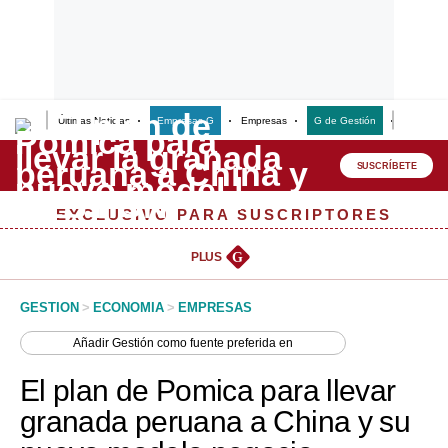
Últimas Noticias
Empresas G
Empresas
G de Gestión
Finanzas
Lo último
Peru Quiosco
SUSCRÍBETE
Portada
EXCLUSIVO PARA SUSCRIPTORES
Empresas
PLUS
G
Management & Empleo
GESTION
>
ECONOMIA
>
EMPRESAS
Economía
Añadir
Gestión
como fuente preferida en
Mercados
El plan de Pomica para llevar
Perú
granada peruana a China y su
Política