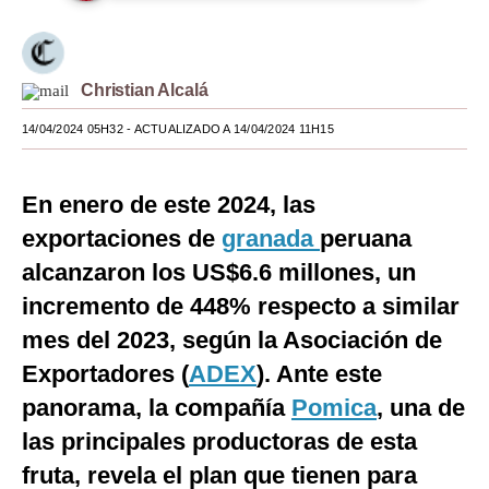
Moda
Estilos
Christian Alcalá
Mundo
14/04/2024 05H32
- ACTUALIZADO A 14/04/2024 11H15
EEUU
En enero de este 2024, las
México
exportaciones de
granada
peruana
España
alcanzaron los US$6.6 millones, un
Internacional
incremento de 448% respecto a similar
mes del 2023, según la Asociación de
Tecnología
Exportadores (
ADEX
). Ante este
Club del Suscriptor
panorama, la compañía
Pomica
, una de
Mix
las principales productoras de esta
G de Gestión
fruta, revela el plan que tienen para