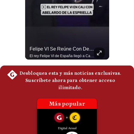
Politica
De
Cookies
Preguntas
Frecuentes
Abelardo De La Espriella Se Reúne Con Javier Milei En Cali | Gestión Mundo
Felipe VI Se Reúne Con De La Espriella Antes De La Investidura | Gestión Mundo
El presidente electo de Colombia, Abelardo de la Espriella, sostuvo una reunión bilateral en Cali con el mandatario argentino Javier Milei. El encuentro se dio pocas horas antes de la ceremonia de investidura presidencial para el periodo 2026-2030, marcando el inicio de una nueva alianza estratégica regional. #DeLaEspriella #JavierMilei #Colombia #Argentina #PoliticaLatina #Shorts 👉 Suscríbete y activa la campana para no perderte nuestro análisis diario. 🌎 Síguenos en nuestras redes sociales: 📌 Web oficial: https://gestion.pe/mundo/ 📌 LinkedIn: http://bit.ly/3HYIET0 📌 X (Twitter): http://bit.ly/4noZtX9 📌 TikTok: http://bit.ly/4evB6TO
El rey Felipe VI de España llegó a Cali para reunirse con el presidente electo de Colombia, Abelardo de la Espriella, horas antes de su histórica investidura presidencial. Un encuentro clave que refuerza las relaciones diplomáticas y bilaterales entre ambas naciones antes de la ceremonia oficial. ¿Qué opinas sobre el papel diplomático de España en la política latinoamericana? #FelipeVI #DeLaEspriella #Colombia #Espana #PoliticaInternacional #Shorts 👉 Suscríbete y activa la campana para no perderte nuestro análisis diario. 🌎 Síguenos en nuestras redes sociales: 📌 Web oficial: https://gestion.pe/mundo/ 📌 LinkedIn: http://bit.ly/3HYIET0 📌 X (Twitter): http://bit.ly/4noZtX9 📌 TikTok: http://bit.ly/4evB6TO