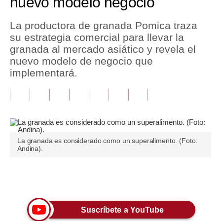
nuevo modelo negocio
Tu Dinero
La productora de granada Pomica traza
su estrategia comercial para llevar la
Finanzas Personales
granada al mercado asiático y revela el
Inmobiliarias
nuevo modelo de negocio que
implementará.
Plus G
Opinión
Editorial
Pregunta de hoy
La granada es considerado como un superalimento. (Foto:
Andina).
Blogs
Tendencias
Únete a nuestro canal
Lujo
Suscríbete a YouTube
Viajes