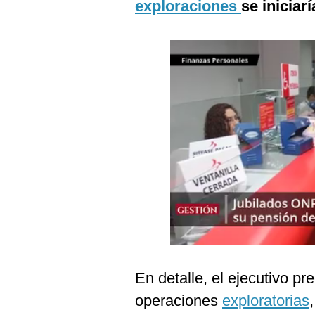
exploraciones
se iniciar
Podcast
Gestión TV
Videos
Fotogalerías
gestion.pe
¿quiénes
Somos?
Términos
Y
Condiciones
Política
De
En detalle, el ejecutivo pr
Privacidad
operaciones
exploratorias
Politica