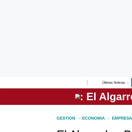
Lo último
Peru Quiosco
Portada
Empresas
Management & Empleo
Economía
Últimas Noticias
Mercados
Perú
Política
GESTION
>
ECONOMIA
>
EMPRESA
Tu Dinero