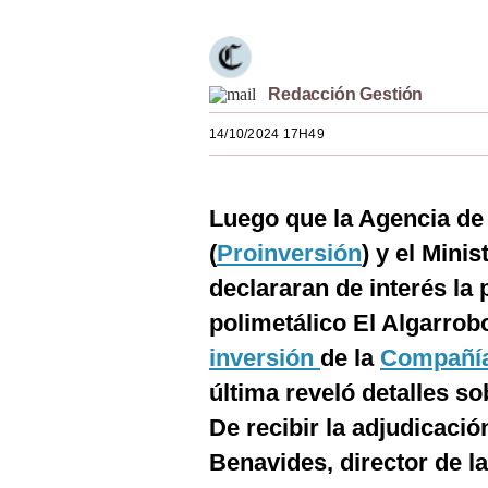
Estilos
Mundo
Redacción Gestión
EEUU
14/10/2024 17H49
México
España
Luego que la Agencia de
Internacional
(
Proinversión
) y el Mini
Tecnología
declararan de interés la
polimetálico El Algarrobo
Club del Suscriptor
inversión
de la
Compañía
Mix
última reveló detalles so
G de Gestión
De recibir la adjudicació
Notas Contratadas
Benavides, director de l