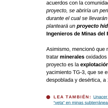
De
acuerdos con la comunidad
Cookies
proyecto, se abriría un pe
Preguntas
Frecuentes
durante el cual se llevará
planteará un
proyecto híd
Ingenieros de Minas del
Asimismo, mencionó que no
tratar
minerales
oxidados 
proyecto es la
explotació
yacimiento TG-3, que se 
despoblada y desértica, a 
LEA TAMBIÉN:
Unacer 
“veta” en minas subterránea