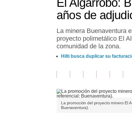
El Algarrobo: B
Finanzas Personales
años de adjudi
Inmobiliarias
La minera Buenaventura exp
Plus G
proyecto polimetálico El Al
Opinión
comunidad de la zona.
Editorial
Hilti busca duplicar su facturac
Pregunta de hoy
Blogs
Tendencias
Lujo
La promoción del proyecto minero El Al
Buenaventura).
Viajes
Únete a nuestro canal
Moda