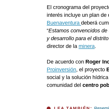
El cronograma del proyecto
interés incluye un plan d
Buenaventura
deberá cump
“
Estamos convencidos de 
y desarrollo para el distrit
director de la
minera
.
De acuerdo con
Roger In
Proinversión
, el proyecto
social y la solución hídrica
comunidad del
centro pob
LEA TAMBIÉN:
Resemin