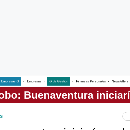
Empresas G
Empresas
G de Gestión
Finanzas Personales
Newsletters
S