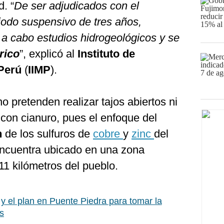
. “
De ser adjudicados con el
riodo suspensivo de tres años,
n a cabo estudios hidrogeológicos y se
rico
”, explicó al
Instituto de
 Perú
(
IIMP
).
 pretenden realizar tajos abiertos ni
con cianuro, pues el enfoque del
n
de los sulfuros de
cobre
y
zinc
del
encuentra ubicado en una zona
11 kilómetros del pueblo.
y el plan en Puente Piedra para tomar la
s