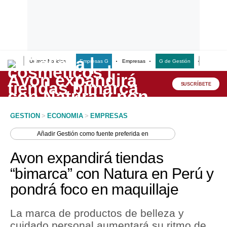
Últimas Noticias
Empresas G
Empresas
G de Gestión
Finanzas
Lo último
Peru Quiosco
SUSCRÍBETE
Portada
GESTION
>
ECONOMIA
>
EMPRESAS
Empresas
Añadir
Gestión
como fuente preferida en
Management & Empleo
Avon expandirá tiendas
Economía
“bimarca” con Natura en Perú y
pondrá foco en maquillaje
Mercados
Perú
La marca de productos de belleza y
cuidado personal aumentará su ritmo de
Política