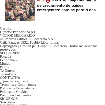
Perú se “bajó del barco”
PLUS
G
de crecimiento de países
emergentes: esto se perdió desde
2022
Gestión
Director Periodístico (e)
VÍCTOR MELGAREJO
© Empresa Editora El Comercio S.A.
Calle Paracas #532, Pueblo Libre, Lima.
Copyright© | Gestion.pe | Grupo El Comercio | Todos los derechos
reservados
SECCIONES:
Portada
-
Economía
-
Mundo
-
Perú
-
Tu Dinero
-
Tecnología
CONTACTO:
¿Quiénes somos?
-
Términos y Condiciones
-
Política de Privacidad
-
Politica de Cookies
-
Preguntas Frecuentes
SÍGUENOS:
Suscríbete