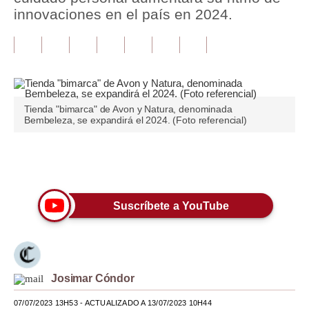
innovaciones en el país en 2024.
Tu Dinero
Finanzas Personales
Inmobiliarias
Plus G
Tienda "bimarca" de Avon y Natura, denominada
Bembeleza, se expandirá el 2024. (Foto referencial)
Opinión
Editorial
Únete a nuestro canal
Pregunta de hoy
Suscríbete a YouTube
Blogs
Tendencias
Lujo
Josimar Cóndor
Viajes
07/07/2023 13H53
- ACTUALIZADO A 13/07/2023 10H44