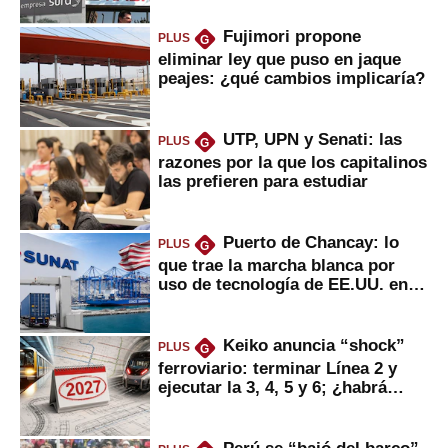
Fujimori propone
PLUS
G
eliminar ley que puso en jaque
peajes: ¿qué cambios implicaría?
UTP, UPN y Senati: las
PLUS
G
razones por la que los capitalinos
las prefieren para estudiar
Puerto de Chancay: lo
PLUS
G
que trae la marcha blanca por
uso de tecnología de EE.UU. en
mercancías
Keiko anuncia “shock”
PLUS
G
ferroviario: terminar Línea 2 y
ejecutar la 3, 4, 5 y 6; ¿habrá
avances?