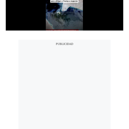
Notas Contratadas
Podcast
Gestión TV
Videos
Fotogalerías
gestion.pe
¿quiénes
Somos?
Términos
Y
Condiciones
Política
De
Privacidad