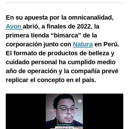
Moda
En su apuesta por la omnicanalidad,
Estilos
Avon
abrió, a finales de 2022, la
Mundo
primera tienda “bimarca” de la
corporación junto con
EEUU
Natura
en Perú.
El formato de productos de belleza y
México
cuidado personal ha cumplido medio
España
año de operación y la compañía prevé
Internacional
replicar el concepto en el país.
Tecnología
Club del Suscriptor
Mix
G de Gestión