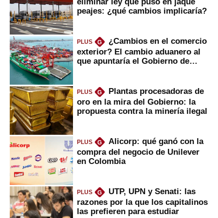
eliminar ley que puso en jaque
peajes: ¿qué cambios implicaría?
¿Cambios en el comercio
PLUS
G
exterior? El cambio aduanero al
que apuntaría el Gobierno de
Fujimori
Plantas procesadoras de
PLUS
G
oro en la mira del Gobierno: la
propuesta contra la minería ilegal
Alicorp: qué ganó con la
PLUS
G
compra del negocio de Unilever
en Colombia
UTP, UPN y Senati: las
PLUS
G
razones por la que los capitalinos
las prefieren para estudiar