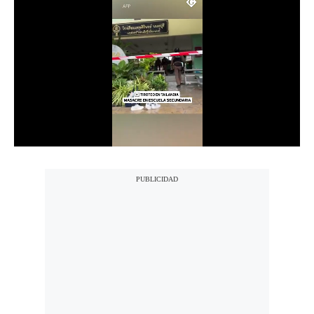
Notas Contratadas
Podcast
Gestión TV
Videos
Fotogalerías
gestion.pe
¿quiénes
Somos?
Términos
Y
Condiciones
Política
De
Privacidad