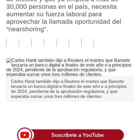
30,000 personas en el país, necesita
Tu Dinero
aumentar su fuerza laboral para
aprovechar la llamada oportunidad del
Finanzas Personales
“nearshoring”.
Inmobiliarias
Plus G
Opinión
Editorial
Carlos Hank también dijo a Reuters el martes que Banorte
lanzaría un banco digital a finales de este año o a principios
Pregunta de hoy
de 2024, pendiente de la aprobación regulatoria, y que
esperaba sumar unos tres millones de clientes.
Blogs
Tendencias
Únete a nuestro canal
Lujo
Suscríbete a YouTube
Viajes