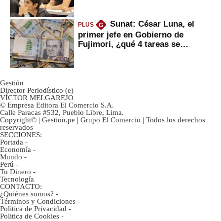
Sunat: César Luna, el
PLUS
G
primer jefe en Gobierno de
Fujimori, ¿qué 4 tareas se
marcan urgentes?
Gestión
Director Periodístico (e)
VÍCTOR MELGAREJO
© Empresa Editora El Comercio S.A.
Calle Paracas #532, Pueblo Libre, Lima.
Copyright© | Gestion.pe | Grupo El Comercio | Todos los derechos
reservados
SECCIONES:
Portada
-
Economía
-
Mundo
-
Perú
-
Tu Dinero
-
Tecnología
CONTACTO:
¿Quiénes somos?
-
Términos y Condiciones
-
Política de Privacidad
-
Politica de Cookies
-