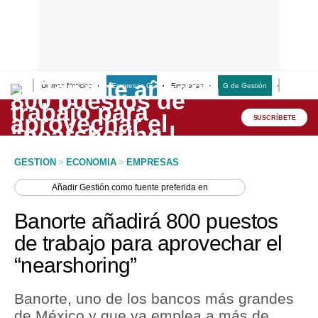
Últimas Noticias
Empresas G
Empresas
G de Gestión
Finanzas
Lo último
Peru Quiosco
SUSCRÍBETE
Portada
GESTION
>
ECONOMIA
>
EMPRESAS
Empresas
Añadir
Gestión
como fuente preferida en
Management & Empleo
Banorte añadirá 800 puestos
Economía
de trabajo para aprovechar el
“nearshoring”
Mercados
Perú
Banorte, uno de los bancos más grandes
de México y que ya emplea a más de
Política