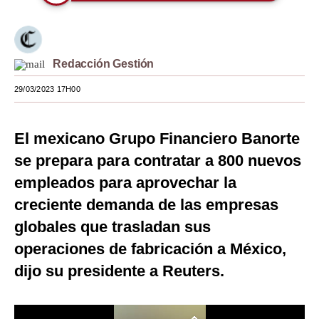
Moda
Estilos
Redacción Gestión
Mundo
29/03/2023 17H00
EEUU
México
El mexicano Grupo Financiero Banorte
se prepara para contratar a 800 nuevos
España
empleados para aprovechar la
Internacional
creciente demanda de las empresas
Tecnología
globales que trasladan sus
operaciones de fabricación a México,
Club del Suscriptor
dijo su presidente a Reuters.
Mix
G de Gestión