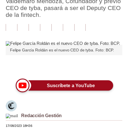
Valdemaro Mendoza, Cofundador y previo
CEO de tyba, pasará a ser el Deputy CEO
Tu Dinero
de la fintech.
Finanzas Personales
Inmobiliarias
Plus G
Felipe García Roldán es el nuevo CEO de tyba. Foto: BCP.
Opinión
Editorial
Únete a nuestro canal
Pregunta de hoy
Suscríbete a YouTube
Blogs
Tendencias
Lujo
Redacción Gestión
Viajes
17/08/2023 18H36