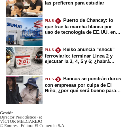
las prefieren para estudiar
Puerto de Chancay: lo
PLUS
G
que trae la marcha blanca por
uso de tecnología de EE.UU. en
mercancías
Keiko anuncia “shock”
PLUS
G
ferroviario: terminar Línea 2 y
ejecutar la 3, 4, 5 y 6; ¿habrá
avances?
Bancos se pondrán duros
PLUS
G
con empresas por culpa de El
Niño, ¿por qué será bueno para
ahorristas?
Gestión
Director Periodístico (e)
VÍCTOR MELGAREJO
© Empresa Editora El Comercio S.A.