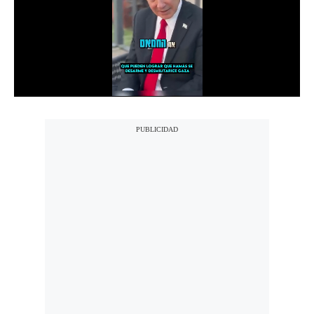
Notas Contratadas
Podcast
Gestión TV
Videos
Fotogalerías
gestion.pe
¿quiénes
Somos?
Términos
Y
Condiciones
Política
De
Privacidad