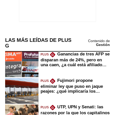
LAS MÁS LEÍDAS DE PLUS
Contenido de
G
Gestión
Ganancias de tres AFP se
PLUS
G
disparan más de 24%, pero en
una caen, ¿a cuál está afiliado
usted?
Fujimori propone
PLUS
G
eliminar ley que puso en jaque
peajes: ¿qué implicaría los
usuarios?
UTP, UPN y Senati: las
PLUS
G
razones por la que los capitalinos