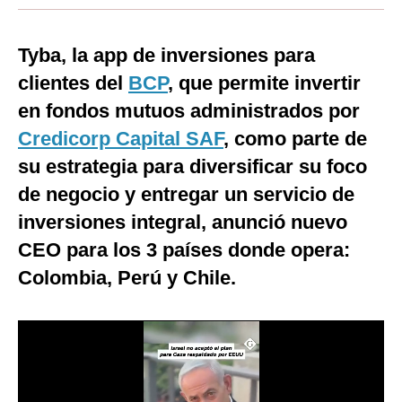
Moda
Tyba, la app de inversiones para
Estilos
clientes del
BCP
, que permite invertir
Mundo
en fondos mutuos administrados por
EEUU
Credicorp Capital SAF
, como parte de
su estrategia para diversificar su foco
México
de negocio y entregar un servicio de
España
inversiones integral, anunció nuevo
Internacional
CEO para los 3 países donde opera:
Colombia, Perú y Chile.
Tecnología
Club del Suscriptor
Mix
G de Gestión