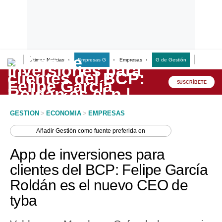
Últimas Noticias
Empresas G
Empresas
G de Gestión
Finanzas
Lo último
Peru Quiosco
SUSCRÍBETE
Portada
GESTION
>
ECONOMIA
>
EMPRESAS
Empresas
Añadir
Gestión
como fuente preferida en
Management & Empleo
App de inversiones para
Economía
clientes del BCP: Felipe García
Roldán es el nuevo CEO de
Mercados
tyba
Perú
Política