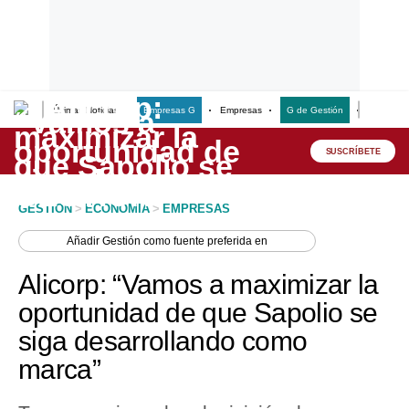
Últimas Noticias
Empresas G
Empresas
G de Gestión
Finanzas
Lo último
Peru Quiosco
SUSCRÍBETE
Portada
GESTION
>
ECONOMIA
>
EMPRESAS
Empresas
Añadir
Gestión
como fuente preferida en
Management & Empleo
Alicorp: “Vamos a maximizar la
Economía
oportunidad de que Sapolio se
siga desarrollando como
Mercados
marca”
Perú
Política