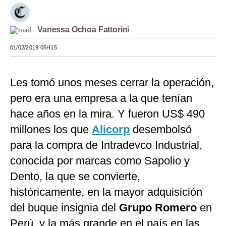
Moda
Vanessa Ochoa Fattorini
Estilos
01/02/2019 05H15
Mundo
EEUU
Les tomó unos meses cerrar la operación,
México
pero era una empresa a la que tenían
hace años en la mira. Y fueron US$ 490
España
millones los que
Alicorp
desembolsó
Internacional
para la compra de Intradevco Industrial,
Tecnología
conocida por marcas como Sapolio y
Dento, la que se convierte,
Club del Suscriptor
históricamente, en la mayor adquisición
Mix
del buque insignia del
Grupo Romero
en
G de Gestión
Perú, y la más grande en el país en las