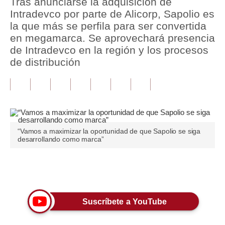
Tras anunciarse la adquisición de
Intradevco por parte de Alicorp, Sapolio es
Tu Dinero
la que más se perfila para ser convertida
en megamarca. Se aprovechará presencia
Finanzas Personales
de Intradevco en la región y los procesos
Inmobiliarias
de distribución
Plus G
Opinión
Editorial
“Vamos a maximizar la oportunidad de que Sapolio se siga
desarrollando como marca”
Pregunta de hoy
Blogs
Únete a nuestro canal
Tendencias
Lujo
Suscríbete a YouTube
Viajes