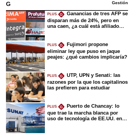
G
Gestión
Ganancias de tres AFP se
PLUS
G
disparan más de 24%, pero en
una caen, ¿a cuál está afiliado
usted?
Fujimori propone
PLUS
G
eliminar ley que puso en jaque
peajes: ¿qué cambios implicaría?
UTP, UPN y Senati: las
PLUS
G
razones por la que los capitalinos
las prefieren para estudiar
Puerto de Chancay: lo
PLUS
G
que trae la marcha blanca por
uso de tecnología de EE.UU. en
mercancías