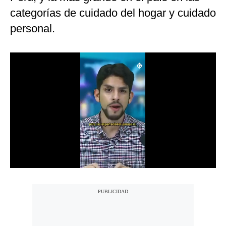
categorías de cuidado del hogar y cuidado
Notas Contratadas
personal.
Podcast
Gestión TV
Videos
Fotogalerías
gestion.pe
¿quiénes
Somos?
Términos
Y
Condiciones
Política
De
Privacidad