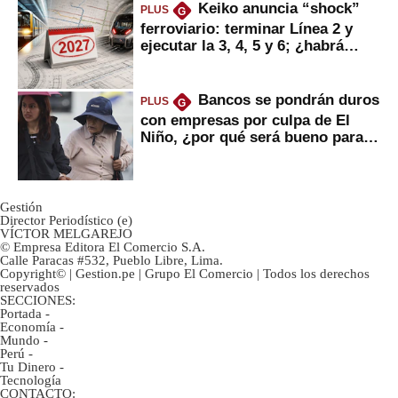
Keiko anuncia “shock”
PLUS
G
ferroviario: terminar Línea 2 y
ejecutar la 3, 4, 5 y 6; ¿habrá
avances?
Bancos se pondrán duros
PLUS
G
con empresas por culpa de El
Niño, ¿por qué será bueno para
ahorristas?
Gestión
Director Periodístico (e)
VÍCTOR MELGAREJO
© Empresa Editora El Comercio S.A.
Calle Paracas #532, Pueblo Libre, Lima.
Copyright© | Gestion.pe | Grupo El Comercio | Todos los derechos
reservados
SECCIONES:
Portada
-
Economía
-
Mundo
-
Perú
-
Tu Dinero
-
Tecnología
CONTACTO: