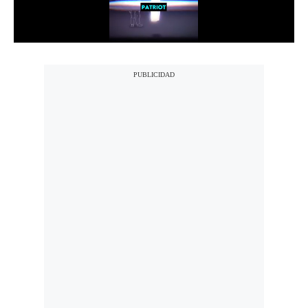
Notas Contratadas
Podcast
Gestión TV
Videos
Fotogalerías
gestion.pe
¿quiénes
Somos?
Términos
Y
Condiciones
Política
De
Privacidad