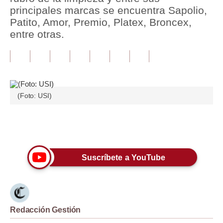
principales marcas se encuentra Sapolio,
Tu Dinero
Patito, Amor, Premio, Platex, Broncex,
entre otras.
Finanzas Personales
Inmobiliarias
Plus G
(Foto: USI)
Opinión
Editorial
Únete a nuestro canal
Pregunta de hoy
Suscríbete a YouTube
Blogs
Tendencias
Lujo
Redacción Gestión
Viajes