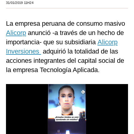
31/01/2019 11H24
Moda
Estilos
La empresa peruana de consumo masivo
Alicorp
anunció -a través de un hecho de
Mundo
importancia- que su subsidiaria
Alicorp
EEUU
Inversiones
adquirió la totalidad de las
México
acciones integrantes del capital social de
la empresa Tecnología Aplicada.
España
Internacional
Tecnología
Club del Suscriptor
Mix
G de Gestión