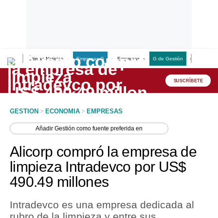
Últimas Noticias
Empresas G
Empresas
G de Gestión
Finanzas
Lo último
Peru Quiosco
SUSCRÍBETE
Portada
GESTION
>
ECONOMIA
>
EMPRESAS
Empresas
Añadir
Gestión
como fuente preferida en
Management & Empleo
Alicorp compró la empresa de
Economía
limpieza Intradevco por US$
490.49 millones
Mercados
Perú
Intradevco es una empresa dedicada al
rubro de la limpieza y entre sus
Política