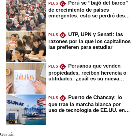
Perú se “bajó del barco”
PLUS
G
de crecimiento de países
emergentes: esto se perdió desde
2022
UTP, UPN y Senati: las
PLUS
G
razones por la que los capitalinos
las prefieren para estudiar
Peruanos que venden
PLUS
G
propiedades, reciben herencia o
utilidades: ¿cuál es su nueva
inversión clave?
Puerto de Chancay: lo
PLUS
G
que trae la marcha blanca por
uso de tecnología de EE.UU. en
mercancías
Gestión