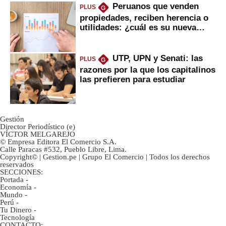
Peruanos que venden
PLUS
G
propiedades, reciben herencia o
utilidades: ¿cuál es su nueva
inversión clave?
UTP, UPN y Senati: las
PLUS
G
razones por la que los capitalinos
las prefieren para estudiar
Gestión
Director Periodístico (e)
VÍCTOR MELGAREJO
© Empresa Editora El Comercio S.A.
Calle Paracas #532, Pueblo Libre, Lima.
Copyright© | Gestion.pe | Grupo El Comercio | Todos los derechos
reservados
SECCIONES:
Portada
-
Economía
-
Mundo
-
Perú
-
Tu Dinero
-
Tecnología
CONTACTO: