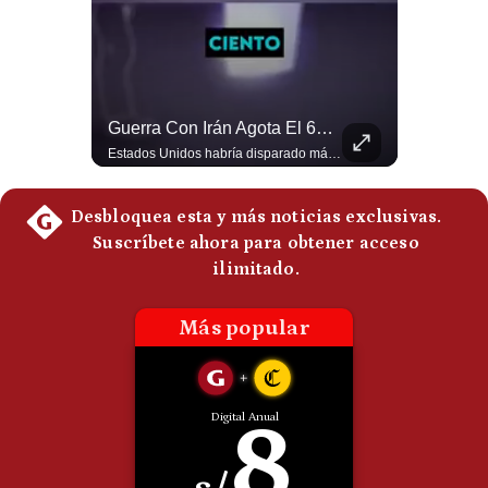
Politica
De
Cookies
Preguntas
Frecuentes
El Petróleo Cae, Pero Podría Dispararse Nuevamente | #radar24
Guerra Con Irán Agota El 61% De Los Interceptores Patriot De EE.UU. | #radar24
Los precios internacionales del petróleo retrocedieron ante la posibilidad de un acuerdo para reabrir el estrecho de Ormuz. Sin embargo, la caída responde solo a una expectativa diplomática y un nuevo ataque contra un buque podría hacer regresar rápidamente la prima de riesgo. #Petroleo #EstrechoDeOrmuz #EconomiaGlobal #MercadoPetrolero #Crudo #NoticiasEconomicas #Geopolitica #Shorts 👉 Suscríbete y activa la campana para no perderte nuestro análisis diario. 🌎 Síguenos en nuestras redes sociales: 📌 Web oficial: https://gestion.pe/mundo/ 📌 LinkedIn: http://bit.ly/3HYIET0 📌 X (Twitter): http://bit.ly/4noZtX9 📌 TikTok: http://bit.ly/4evB6TO
Estados Unidos habría disparado más de 1,000 misiles Tomahawk durante la guerra contra Irán y que sus reservas podrían no recuperar los niveles anteriores hasta 2030 o 2031. Washington y sus aliados habrían utilizado hasta el 61% de sus interceptores Patriot. #EstadosUnidos #Tomahawk #Iran #Misiles #Patriot #Geopolitica #NoticiasInternacionales #Guerra #Shorts 👉 Suscríbete y activa la campana para no perderte nuestro análisis diario. 🌎 Síguenos en nuestras redes sociales: 📌 Web oficial: https://gestion.pe/mundo/ 📌 LinkedIn: http://bit.ly/3HYIET0 📌 X (Twitter): http://bit.ly/4noZtX9 📌 TikTok: http://bit.ly/4evB6TO