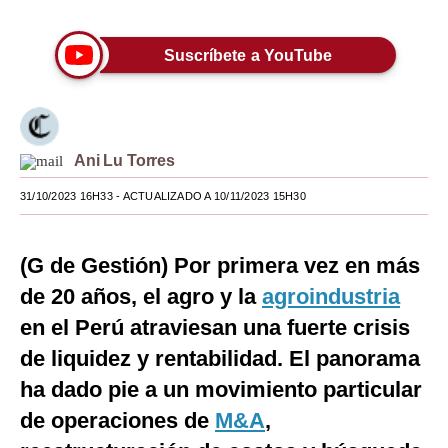
Moda
Suscríbete a YouTube
Estilos
Mundo
EEUU
Ani Lu Torres
México
31/10/2023 16H33
- ACTUALIZADO A 10/11/2023 15H30
España
(G de Gestión) Por primera vez en más
Internacional
de 20 años, el agro y la
agroindustria
Tecnología
en el Perú atraviesan una fuerte crisis
Club del Suscriptor
de liquidez y rentabilidad. El panorama
ha dado pie a un movimiento particular
Mix
de operaciones de
M&A
,
G de Gestión