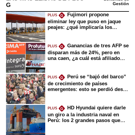
G
Gestión
Fujimori propone
PLUS
G
eliminar ley que puso en jaque
peajes: ¿qué implicaría los
usuarios?
Ganancias de tres AFP se
PLUS
G
disparan más de 24%, pero en
una caen, ¿a cuál está afiliado
usted?
Perú se “bajó del barco”
PLUS
G
de crecimiento de países
emergentes: esto se perdió desde
2022
HD Hyundai quiere darle
PLUS
G
un giro a la industria naval en
Perú: los 2 grandes pasos que
daría