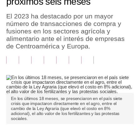
próximos seis meses
Tu Dinero
El 2023 ha destacado por un mayor
número de transacciones de compra y
Finanzas Personales
fusiones en los sectores agrícola y
Inmobiliarias
alimentario ante el interés de empresas
de Centroamérica y Europa.
Plus G
Opinión
Editorial
Pregunta de hoy
En los últimos 18 meses, se presenciaron en el país siete
Blogs
crisis que impactaron directamente en el agro, entre el
cambio de la Ley Agraria (que elevó el costo en 8%
Tendencias
adicional), el alto valor de los fertilizantes y las protestas
sociales.
Lujo
Viajes
Únete a nuestro canal