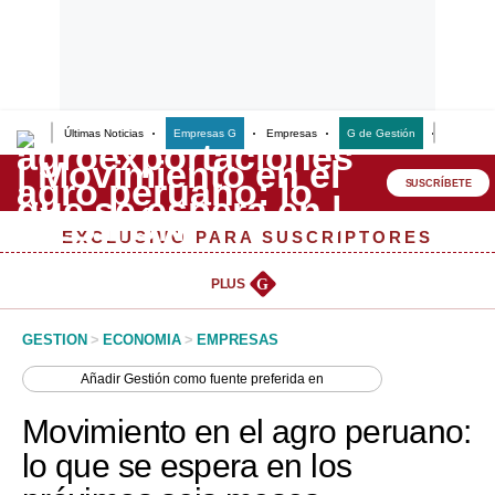
Últimas Noticias
Empresas G
Empresas
G de Gestión
Finanzas
Lo último
Peru Quiosco
SUSCRÍBETE
Portada
EXCLUSIVO PARA SUSCRIPTORES
Empresas
PLUS
G
Management & Empleo
GESTION
>
ECONOMIA
>
EMPRESAS
Economía
Añadir
Gestión
como fuente preferida en
Mercados
Movimiento en el agro peruano:
Perú
lo que se espera en los
Política