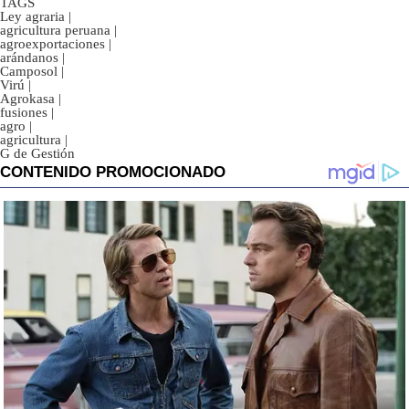
TAGS
Ley agraria
|
agricultura peruana
|
agroexportaciones
|
arándanos
|
Camposol
|
Virú
|
Agrokasa
|
fusiones
|
agro
|
agricultura
|
G de Gestión