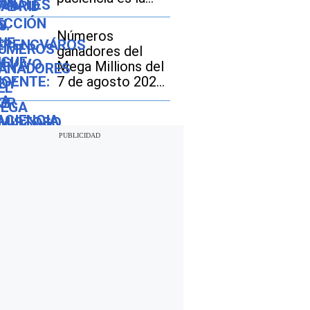
fortaleza del débil
y la impaciencia, la
Números
debilidad del
ganadores del
fuerte”
Mega Millions del
7 de agosto 2026:
mira los
resultados del
sorteo con
jackpot de $70
millones en EE.UU.