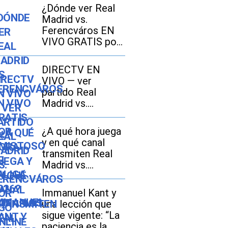
¿Dónde ver Real
Madrid vs.
Ferencváros EN
VIVO GRATIS por
amistoso de
LaLiga 2026?
DIRECTV EN
Horarios y canales
VIVO — ver
TV
partido Real
Madrid vs.
Ferencváros por
DGO Online
¿A qué hora juega
y en qué canal
transmiten Real
Madrid vs.
Ferencváros EN
VIVO hoy por
Immanuel Kant y
amistoso 2026 en
una lección que
México, Estados
sigue vigente: “La
Unidos y España?
paciencia es la