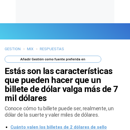
GESTION
>
MIX
>
RESPUESTAS
Últimas Noticias
Añadir
Gestión
como fuente preferida en
Mi Bolsillo
Estás son las características
Respuestas
que pueden hacer que un
billete de dólar valga más de 7
Gente
mil dólares
Vida Laboral
Conoce cómo tu billete puede ser, realmente, un
dólar de la suerte y valer miles de dólares.
Tendencias Mix
Cuánto valen los billetes de 2 dólares de sello
Sports