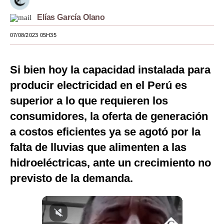
Moda
Elías García Olano
Estilos
07/08/2023 05H35
Mundo
Si bien hoy la capacidad instalada para
EEUU
producir electricidad en el Perú es
México
superior a lo que requieren los
consumidores, la oferta de generación
España
a costos eficientes ya se agotó por la
Internacional
falta de lluvias que alimenten a las
Tecnología
hidroeléctricas, ante un crecimiento no
Club del Suscriptor
previsto de la demanda.
Mix
G de Gestión