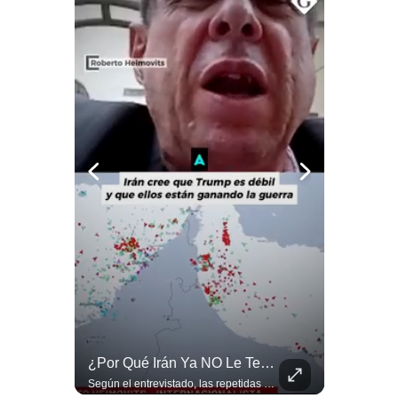
Notas Contratadas
Podcast
Gestión TV
Videos
Fotogalerías
gestion.pe
¿quiénes
Somos?
Términos
Y
Condiciones
Netanyahu RECHAZA El Plan De Trump Para Gaza | Gestión Mundo
¿Por Qué Irán Ya NO Le Teme A Donald Trump? | #radar24
Política
De
El primer ministro israelí, Benjamín Netanyahu, aclaró que Israel NO ha aceptado la propuesta respaldada por Estados Unidos sobre el futuro y la desmilitarización de Gaza. ¿Se rompe la alianza estratégica entre Washington y Tel Aviv? #Netanyahu #Israel #Trump #Gaza #EstadosUnidos #Geopolitica #NoticiasInternacionales #Shorts 👉 Suscríbete y activa la campana para no perderte nuestro análisis diario. 🌎 Síguenos en nuestras redes sociales: 📌 Web oficial: https://gestion.pe/mundo/ 📌 LinkedIn: http://bit.ly/3HYIET0 📌 X (Twitter): http://bit.ly/4noZtX9 📌 TikTok: http://bit.ly/4evB6TO
Según el entrevistado, las repetidas amenazas de Donald Trump y sus posteriores retrocesos habrían reducido su credibilidad ante Irán. Los nuevos sectores radicales iraníes interpretarían esta conducta como una señal de debilidad y considerarían que resistir durante meses frente a Estados Unidos ya representa una victoria. #DonaldTrump #Irán #EstadosUnidos #Geopolitica #NoticiasInternacionales #Shorts #MedioOriente 👉 Suscríbete y activa la campana para no perderte nuestro análisis diario. 🌎 Síguenos en nuestras redes sociales: 📌 Web oficial: https://gestion.pe/mundo/ 📌 LinkedIn: http://bit.ly/3HYIET0 📌 X (Twitter): http://bit.ly/4noZtX9 📌 TikTok: http://bit.ly/4evB6TO
Privacidad