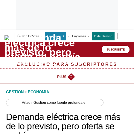
Últimas Noticias
Empresas G
Empresas
G de Gestión
Finanzas
Lo último
Peru Quiosco
SUSCRÍBETE
Portada
EXCLUSIVO PARA SUSCRIPTORES
Empresas
PLUS
G
Management & Empleo
GESTION
>
ECONOMIA
Economía
Añadir
Gestión
como fuente preferida en
Mercados
Demanda eléctrica crece más
Perú
de lo previsto, pero oferta se
Política