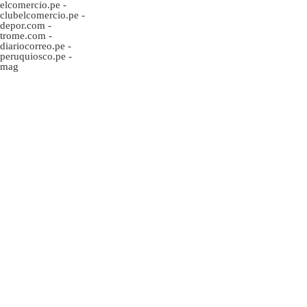
elcomercio.pe
-
clubelcomercio.pe
-
depor.com
-
trome.com
-
diariocorreo.pe
-
peruquiosco.pe
-
mag