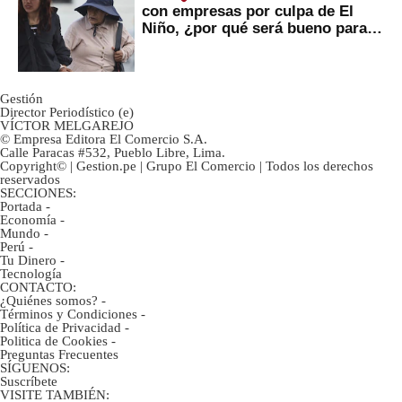
con empresas por culpa de El
Niño, ¿por qué será bueno para
ahorristas?
Gestión
Director Periodístico (e)
VÍCTOR MELGAREJO
© Empresa Editora El Comercio S.A.
Calle Paracas #532, Pueblo Libre, Lima.
Copyright© | Gestion.pe | Grupo El Comercio | Todos los derechos
reservados
SECCIONES:
Portada
-
Economía
-
Mundo
-
Perú
-
Tu Dinero
-
Tecnología
CONTACTO:
¿Quiénes somos?
-
Términos y Condiciones
-
Política de Privacidad
-
Politica de Cookies
-
Preguntas Frecuentes
SÍGUENOS:
Suscríbete
VISITE TAMBIÉN: