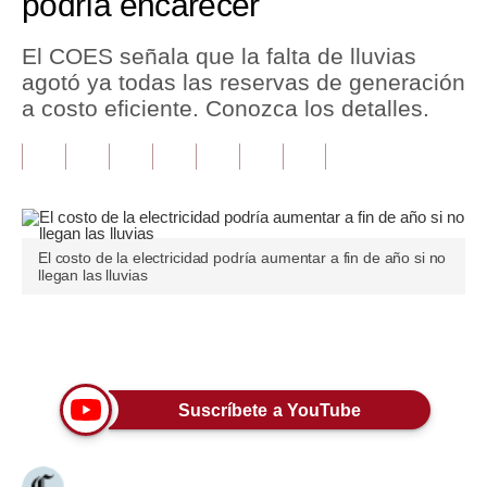
podría encarecer
Tu Dinero
El COES señala que la falta de lluvias
agotó ya todas las reservas de generación
Finanzas Personales
a costo eficiente. Conozca los detalles.
Inmobiliarias
Plus G
Opinión
El costo de la electricidad podría aumentar a fin de año si no
Editorial
llegan las lluvias
Pregunta de hoy
Únete a nuestro canal
Blogs
Tendencias
Suscríbete a YouTube
Lujo
Viajes