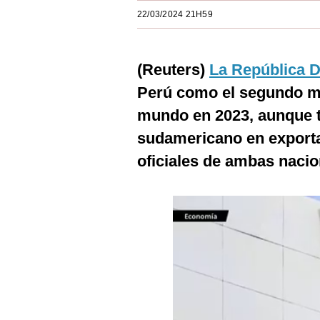
Estilos
22/03/2024 21H59
Mundo
(Reuters)
La República 
EEUU
Perú como el segundo m
México
mundo en 2023, aunque to
España
sudamericano en export
Internacional
oficiales de ambas nacio
Tecnología
Club del Suscriptor
Mix
G de Gestión
Notas Contratadas