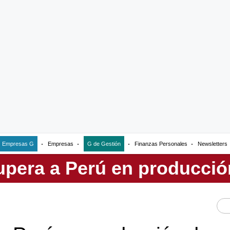
Empresas G
Empresas
G de Gestión
Finanzas Personales
Newsletters