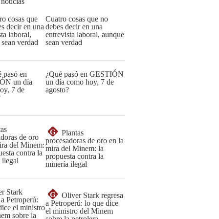
 noticias
Cuatro cosas que no
debes decir en una
entrevista laboral, aunque
sean verdad
¿Qué pasó en GESTIÓN
un día como hoy, 7 de
agosto?
G
Plantas
procesadoras de oro en la
mira del Minem: la
propuesta contra la
minería ilegal
G
Oliver Stark regresa
a Petroperú: lo que dice
el ministro del Minem
sobre la petrolera