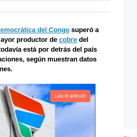
Democrática del Congo
superó a
ayor productor de
cobre
del
davía está por detrás del país
aciones, según muestran datos
nes.
Lea el artículo