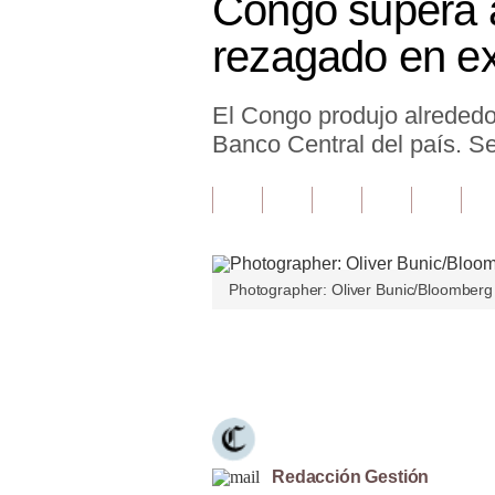
Congo supera a
Finanzas Personales
rezagado en e
Inmobiliarias
El Congo produjo alrededo
Plus G
Banco Central del país. Se
Opinión
Editorial
Pregunta de hoy
Photographer: Oliver Bunic/Bloomberg
Blogs
Tendencias
Únete a nuestro canal
Lujo
Viajes
Moda
Redacción Gestión