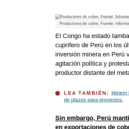
De
Cookies
Preguntas
Frecuentes
Productores de cobre, Fuente: Inform
El Congo ha estado tamba
cuprífero de Perú en los ú
inversión minera en Perú v
agitación política y protest
productor distante del meta
LEA TAMBIÉN:
Minem b
de plazos para proyectos.
Sin embargo, Perú manti
en exportaciones de cob