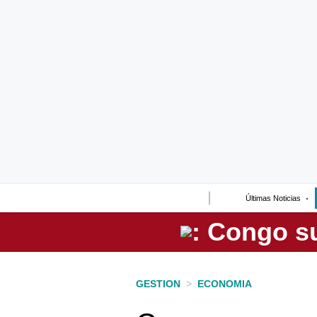
Lo último
Peru Quiosco
Portada
Empresas
Management & Empleo
Economía
Últimas Noticias
Mercados
Perú
Política
GESTION
>
ECONOMIA
Tu Dinero