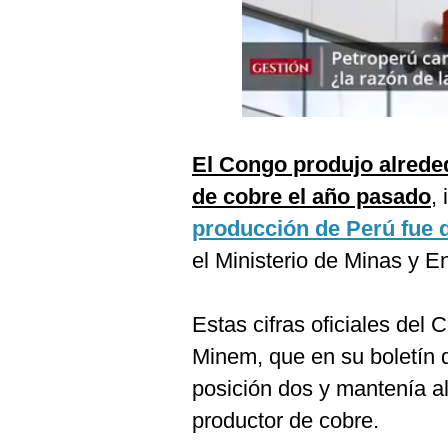
Podcast
Gestión TV
Videos
Fotogalerías
El Congo produjo alreded
de cobre el año pasado
,
gestion.pe
producción de Perú fue d
¿quiénes
el Ministerio de Minas y En
Somos?
Términos
Estas cifras oficiales del 
Y
Condiciones
Minem, que en su boletín 
Política
posición dos y mantenía a
De
Privacidad
productor de cobre.
Politica